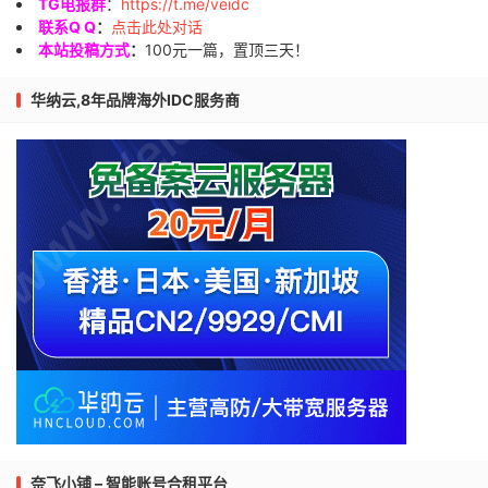
TG电报群
：
https://t.me/veidc
联系Q Q
：
点击此处对话
本站投稿方式
：
100元一篇，置顶三天！
华纳云,8年品牌海外IDC服务商
奈飞小铺 – 智能账号合租平台