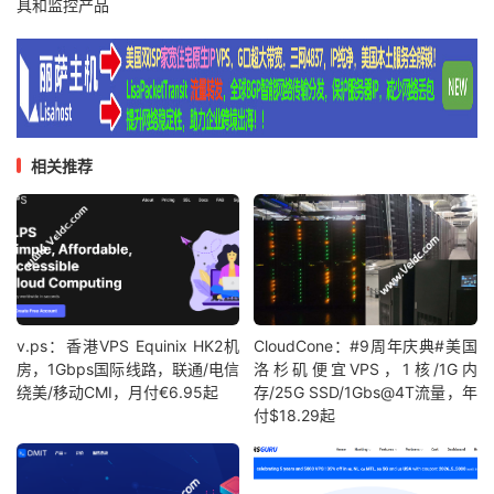
具和监控产品
相关推荐
v.ps：香港VPS Equinix HK2机
CloudCone：#9周年庆典#美国
房，1Gbps国际线路，联通/电信
洛杉矶便宜VPS，1核/1G内
绕美/移动CMI，月付€6.95起
存/25G SSD/1Gbs@4T流量，年
付$18.29起