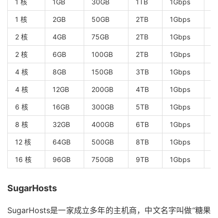
1 核
1GB
30GB
1TB
1Gbps
$
1 核
2GB
50GB
2TB
1Gbps
$
2 核
4GB
75GB
2TB
1Gbps
$
2 核
6GB
100GB
2TB
1Gbps
$
4 核
8GB
150GB
3TB
1Gbps
$
4 核
12GB
200GB
4TB
1Gbps
$
6 核
16GB
300GB
5TB
1Gbps
$
8 核
32GB
400GB
6TB
1Gbps
$
12 核
64GB
500GB
8TB
1Gbps
$
16 核
96GB
750GB
9TB
1Gbps
$
SugarHosts
SugarHosts是一家成立多年的主机商，中文名字叫做“糖果