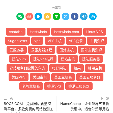
分享到









contabo
Hostwinds
hostwinds.com
Linux VPS
SugarHosts
vps
VPS主机
VPS套餐
主机测评
云服务器
云服务器搭建
国外主机
国外主机测评
建站VPS
建站vps推荐
建站主机
建站服务器
建站服务器配置怎么选
搭建网站
糖果
糖果主机
美国VPS
美国主机
美国主机商
美国云服务器
老牌主机商
香港VPS
香港云服务器
上一篇
下一篇
BOCE.COM：免费网站质量监
NameCheap：企业邮局五五折
测平台，多款免费的网站检测工
优惠中，适合外贸等用途