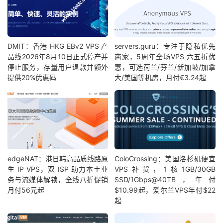
DMIT：香港 HKG EBv2 VPS 产
servers.guru：专注于隐私优先
品线2026年8月10日正式停产并
商家，5周年全场VPS 六五折优
停止服务，存量用户退款并额外
惠，可选荷兰/芬兰/新加坡/加拿
提供20%优惠码
大/美国等机房，月付€3.24起
edgeNAT：港日韩高品质线路原
ColoCrossing：美国洛杉矶便宜
生 IP VPS，双 ISP 助力本土业
VPS补货，1核1GB/30GB
务与流媒体解锁，全线八折促销
SSD/1Gbps@40TB，年付
月付56元起
$10.99起，爱尔兰VPS年付$22
起