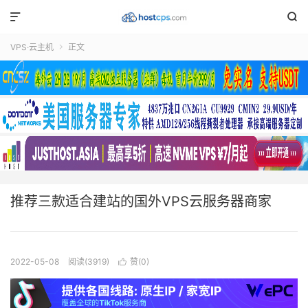


VPS·云主机
正文

推荐三款适合建站的国外VPS云服务器商家
2022-05-08
阅读(3919)
赞(
0
)
