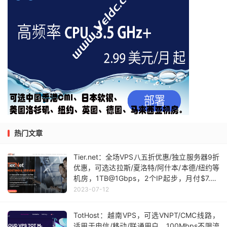
热门文章
Tier.net：全场VPS八五折优惠/独立服务器9折
优惠，可选达拉斯/夏洛特/阿什本/本德/纽约等
机房，1TB@1Gbps，2个IP起步，月付$7.64
起
2023-07-12
TotHost：越南VPS，可选VNPT/CMC线路，
适用于电信/移动/联通用户，100Mbps不限流