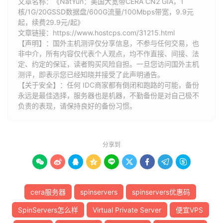
文章名称：《NatYun：美国大宽带CERA CN2 GIA，1
核/1G/20GSSD数据盘/600G流量/100Mbps带宽，9.9元
起，续费29.9元/起》
文章链接：
https://www.hostcps.com/31215.html
【声明】：国外主机测评仅分享信息，不参与任何交易，也
非中介，所有内容仅代表个人观点，均不作直接、间接、法
定、约定的保证，读者购买风险自担。一旦您访问国外主机
测评，即表示您已经知晓并接受了此声明通告。
【关于安全】：任何 IDC商家都有倒闭和跑路的可能，备份
永远是最佳选择，服务器也是机器，不勤备份是对自己极不
负责的表现，请保持良好的备份习惯。
分享到









cera服务器
spinservers
spinservers优惠码
SpinServers怎么样
Virtual Private Server
便宜VPS