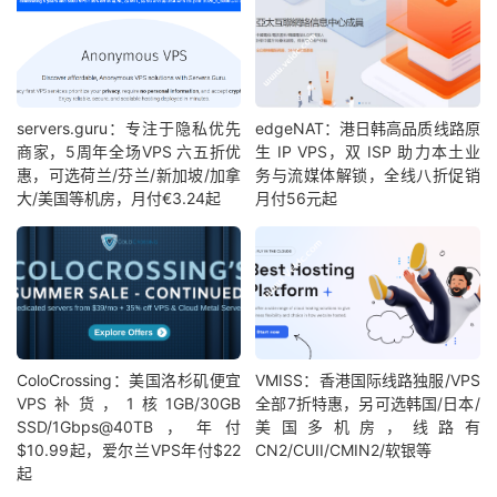
servers.guru：专注于隐私优先
edgeNAT：港日韩高品质线路原
商家，5周年全场VPS 六五折优
生 IP VPS，双 ISP 助力本土业
惠，可选荷兰/芬兰/新加坡/加拿
务与流媒体解锁，全线八折促销
大/美国等机房，月付€3.24起
月付56元起
ColoCrossing：美国洛杉矶便宜
VMISS：香港国际线路独服/VPS
VPS补货，1核1GB/30GB
全部7折特惠，另可选韩国/日本/
SSD/1Gbps@40TB，年付
美国多机房，线路有
$10.99起，爱尔兰VPS年付$22
CN2/CUII/CMIN2/软银等
起