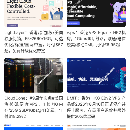
LightLayer：香港/新加坡/美国
v.ps：香港VPS Equinix HK2机
独服促销，E5-2660/16G，可选
房，1Gbps国际线路，联通/电信
优化/标准/国际带宽，月付$57
绕美/移动CMI，月付€6.95起
起，免费升级优化带宽
CloudCone：#9周年庆典#美国
DMIT：香港 HKG EBv2 VPS 产
洛杉矶便宜VPS，1核/1G内
品线2026年8月10日正式停产并
存/25G SSD/1Gbs@4T流量，年
停止服务，存量用户退款并额外
付$18.29起
提供20%优惠码