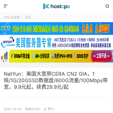


VPS·云主机
正文

NatYun：美国大宽带CERA CN2 GIA，1
核/1G/20GSSD数据盘/600G流量/100Mbps带
宽，9.9元起，续费29.9元/起
2022-05-08
阅读(2790)
赞(
1
)
