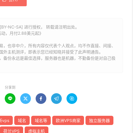
BY-NC-SA] 进行授权， 转载请注明出处。
价活动，月付2.88美元起》
易，也非中介，所有内容仅代表个人观点，均不作直接、间接、
国外主机测评，即表示您已经知晓并接受了此声明通告。
能，备份永远是最佳选择，服务器也是机器，不勤备份是对自己极
分享到





vps
域名
域名等
欧洲VPS商家
独立服务器
荷兰VPS
虚拟主机