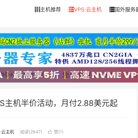
主机推荐
VPS·云主机
国外服务



兰VPS主机半价活动，月付2.88美元起
S·云主机
阅读(2647)
赞(
1
)
