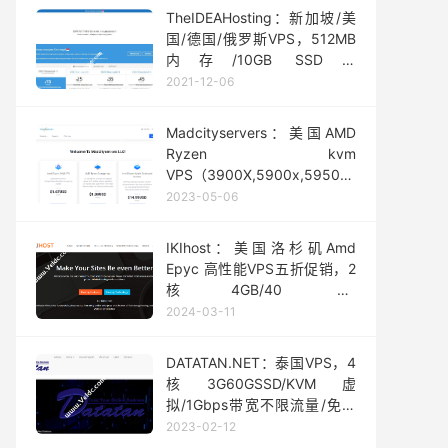
TheIDEAHosting：新加坡/美
国/德国/俄罗斯VPS，512MB
内存/10GB SSD空
间/600Mbps不限流量/季付$9
2021-12-06
起
Madcityservers：美国AMD
Ryzen kvm
VPS（3900X,5900x,5950x,7950x）
促销，可选洛杉矶、迈阿密、
2023-05-06
纽约，1Gbps-10Gbps不限流
量，年付$20.00起
IKIhost：美国洛杉矶Amd
Epyc 高性能VPS五折促销，2
核4GB/40 GB
Nvme/10Gbps@8 TB或
2024-03-11
1Gbps不限流量，月付$4起
DATATAN.​​NET：泰国VPS，4
核3G60GSSD/KVM虚
拟/1Gbps带宽不限流量/免费
DirectAdmin控制面板，月付
2023-02-12
$33.34起