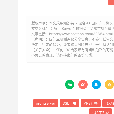
版权声明：本文采用知识共享 署名4.0国际许可协议 [
文章名称：《ProfitServer：欧洲荷兰VPS主机半
文章链接：
https://www.hostcps.com/30854.html
【声明】：国外主机测评仅分享信息，不参与任何交
法定、约定的保证，读者购买风险自担。一旦您访问
【关于安全】：任何 IDC商家都有倒闭和跑路的可
不负责的表现，请保持良好的备份习惯。




profitserver
SSL证书
VPS套餐
俄罗斯
老牌主机商