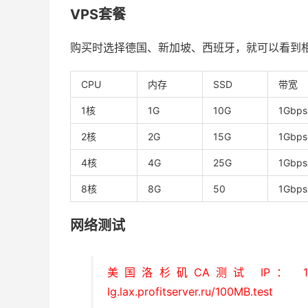
VPS套餐
购买时选择德国、新加坡、西班牙，就可以看到相应
CPU
内存
SSD
带宽
1核
1G
10G
1Gbps
2核
2G
15G
1Gbps
4核
4G
25G
1Gbps
8核
8G
50
1Gbps
网络测试
美国洛杉矶CA测试 IP： 195.
lg.lax.profitserver.ru/100MB.test