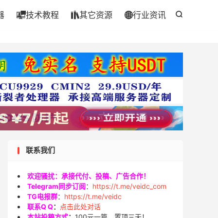
器
技术教程
其它资源
行业资讯




联系我们
欢迎骚扰：承接代付、投稿、广告合作！
Telegram同步订阅
：
https://t.me/veidc_com
TG电报群
：
https://t.me/veidc
联系Q Q
：
点击此处对话
本站投稿方式
：
100元一篇，置顶三天！