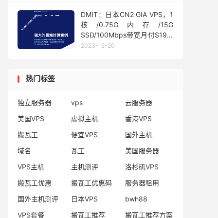
DMIT：日本CN2 GIA VPS，1
核/0.75G内存/15G
SSD/100Mbps带宽月付$19.9
起
2023-12-20
热门标签
独立服务器
vps
云服务器
美国VPS
虚拟主机
香港VPS
搬瓦工
便宜VPS
国外主机
域名
瓦工
美国服务器
VPS主机
主机测评
洛杉矶VPS
搬瓦工优惠
搬瓦工优惠码
服务器租用
国外主机测评
日本VPS
bwh88
VPS套餐
搬瓦工推荐
搬瓦工推荐方案