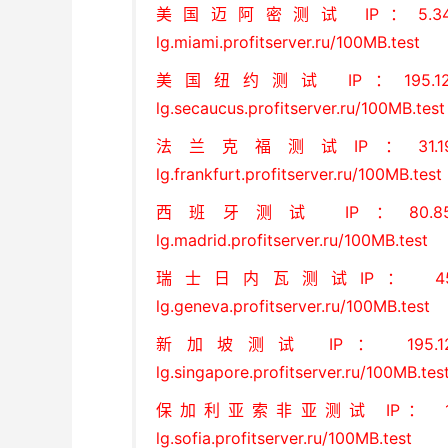
美国迈阿密测试 IP：5.34
lg.miami.profitserver.ru/100MB.test
美国纽约测试 IP：195.12
lg.secaucus.profitserver.ru/100MB.test
法兰克福测试IP：31.192
lg.frankfurt.profitserver.ru/100MB.test
西班牙测试 IP：80.85.
lg.madrid.profitserver.ru/100MB.test
瑞士日内瓦测试IP： 45.9
lg.geneva.profitserver.ru/100MB.test
新加坡测试 IP： 195.12
lg.singapore.profitserver.ru/100MB.tes
保加利亚索非亚测试 IP： 195.
lg.sofia.profitserver.ru/100MB.test