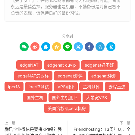
【关于安全】：任何 IDC商家都有倒闭和跑路的可能，备份
永远是最佳选择，服务器也是机器，不勤备份是对自己极不
负责的表现，请保持良好的备份习惯。
分享到









edgeNAT
edgenat cuvip
edgenat好不好
edgeNAT怎么样
edgenat测评
edgenat评测
iperf3
iperf3测试
VPS测评
主机测评
去程直连
国外主机
国外主机测评
大带宽VPS
美国洛杉矶cera机房
上一篇
下一篇
腾讯企业微信是要拼KPI吗？强
Friendhosting：13周年庆，全