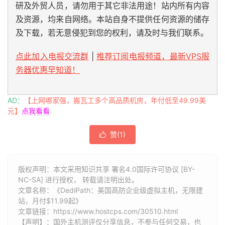
研及外贸人员，请勿用于其它非法用途！站内所有内容
及资源，均来自网络。本站自身不提供任何资源的储存
及下载，若无意侵犯到您的权利，请及时与我们联系。
点此加入电报交流群
|
推荐订阅电报频道，最新VPS服
务器优惠早知道！
AD：
【上网哪家强，搬瓦工多个高品质机房，年付低至49.99美
元】
点我看看
赞(
1
)

版权声明：本文采用知识共享 署名4.0国际许可协议 [BY-
NC-SA] 进行授权， 转载请注明出处。
文章名称：《DediPath：美国高防企业级虚拟主机，无限建
站，月付$11.99起》
文章链接：
https://www.hostcps.com/30510.html
【声明】：国外主机测评仅分享信息，不参与任何交易，也