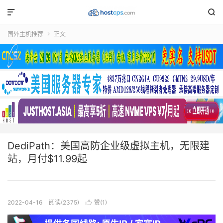


国外主机推荐
正文

DediPath：美国高防企业级虚拟主机，无限建
站，月付$11.99起
2022-04-16
阅读(2375)
赞(
1
)
