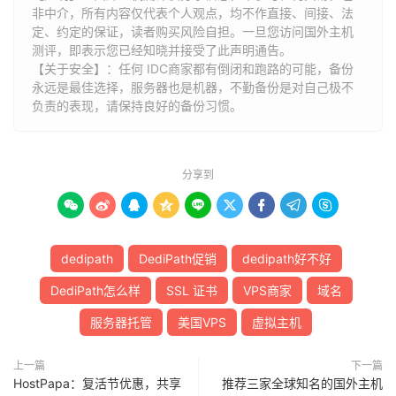
非中介，所有内容仅代表个人观点，均不作直接、间接、法
定、约定的保证，读者购买风险自担。一旦您访问国外主机
测评，即表示您已经知晓并接受了此声明通告。
【关于安全】：任何 IDC商家都有倒闭和跑路的可能，备份
永远是最佳选择，服务器也是机器，不勤备份是对自己极不
负责的表现，请保持良好的备份习惯。
分享到









dedipath
DediPath促销
dedipath好不好
DediPath怎么样
SSL 证书
VPS商家
域名
服务器托管
美国VPS
虚拟主机
上一篇
下一篇
HostPapa：复活节优惠，共享
推荐三家全球知名的国外主机