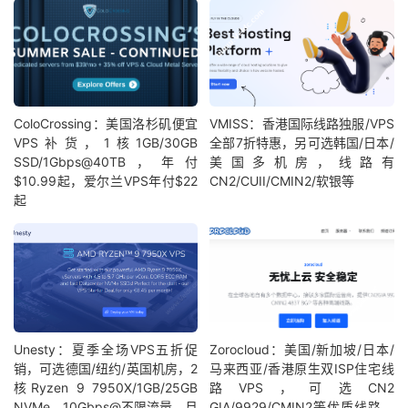
ColoCrossing：美国洛杉矶便宜
VMISS：香港国际线路独服/VPS
VPS补货，1核1GB/30GB
全部7折特惠，另可选韩国/日本/
SSD/1Gbps@40TB，年付
美国多机房，线路有
$10.99起，爱尔兰VPS年付$22
CN2/CUII/CMIN2/软银等
起
Unesty：夏季全场VPS五折促
Zorocloud：美国/新加坡/日本/
销，可选德国/纽约/英国机房，2
马来西亚/香港原生双ISP住宅线
核Ryzen 9 7950X/1GB/25GB
路VPS，可选CN2
NVMe，10Gbps@不限流量，月
GIA/9929/CMIN2等优质线路，