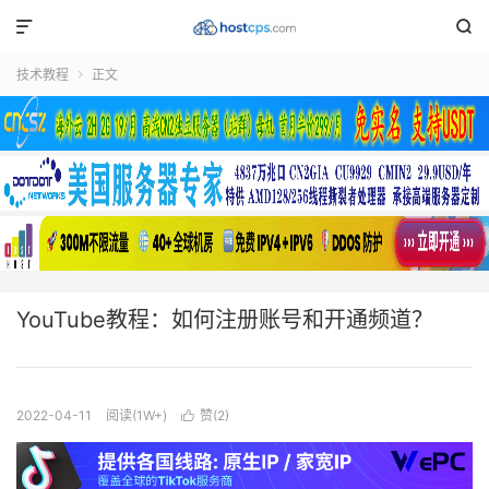


技术教程
正文

YouTube教程：如何注册账号和开通频道？
2022-04-11
阅读(1W+)
赞(
2
)
