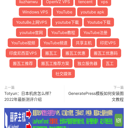
liuzhanwu
OpenVZ VPS
tencent
vps
Windows VPS
YouTube
youtube apk
YoutuBe上网VPS
youtube下載
Youtube下载
youtube官网
YouTube教程
YouTube注册
YouTube视频
YouTube频道
共享主机
印尼VPS
印度尼西亚VPS
搬瓦工
搬瓦工优惠
搬瓦工优惠码
搬瓦工推荐
搬瓦工推荐方案
独立服务器
瓦工
社交媒体
上一篇
下一篇
Totyun：日本机房怎么样？
GeneratePress模板如何安装图
2022年最新测评介绍
文教程