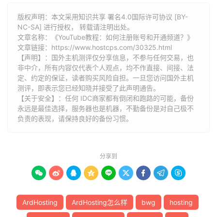
版权声明：本文采用知识共享 署名4.0国际许可协议 [BY-
NC-SA] 进行授权， 转载请注明出处。
文章名称：《YouTube教程：如何注册账号和开通频道？》
文章链接：
https://www.hostcps.com/30325.html
【声明】：国外主机测评仅分享信息，不参与任何交易，也
非中介，所有内容仅代表个人观点，均不作直接、间接、法
定、约定的保证，读者购买风险自担。一旦您访问国外主机
测评，即表示您已经知晓并接受了此声明通告。
【关于安全】：任何 IDC商家都有倒闭和跑路的可能，备份
永远是最佳选择，服务器也是机器，不勤备份是对自己极不
负责的表现，请保持良好的备份习惯。
分享到









ArdHosting
ArdHosting怎么样
bwg
hosting