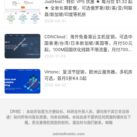
JustHost：特价 VPS 优惠 ★ 每月仅 $1.32 起
★ 全新长期套餐，可选俄罗斯/欧/美/亚/阿联
酋/新加坡/印度等机房
2025-04-01
CDNCloud：海外免备案云主机促销，可选中
国香港/台湾/日本新加坡/美国等，月付50元
起，100M回国优化线路不限流量，月付700元
起
2023-11-03
Virtono：复活节促销，欧洲云服务器，多机房
可选，首月5折€4.5起
2022-04-23
【声明】：本站宗旨是为方便站长、科研及外贸人员，请勿用于其它非法用
途！站内所有内容及资源，均来自网络。本站自身不提供任何资源的储存及下
载，若无意侵犯到您的权利，请及时与我们联系，邮箱
admin#veidc.com