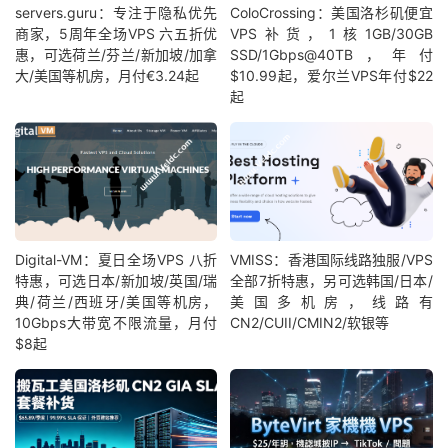
servers.guru：专注于隐私优先
ColoCrossing：美国洛杉矶便宜
商家，5周年全场VPS 六五折优
VPS补货，1核1GB/30GB
惠，可选荷兰/芬兰/新加坡/加拿
SSD/1Gbps@40TB，年付
大/美国等机房，月付€3.24起
$10.99起，爱尔兰VPS年付$22
起
Digital-VM：夏日全场VPS 八折
VMISS：香港国际线路独服/VPS
特惠，可选日本/新加坡/英国/瑞
全部7折特惠，另可选韩国/日本/
典/荷兰/西班牙/美国等机房，
美国多机房，线路有
10Gbps大带宽不限流量，月付
CN2/CUII/CMIN2/软银等
$8起