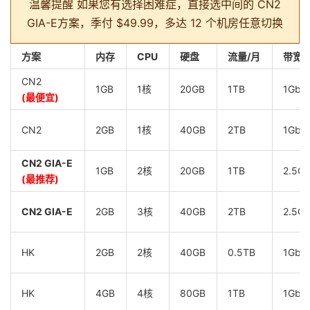
温馨提醒
如果您有选择困难症，直接选中间的 CN2
GIA-E方案，季付 $49.99，多达 12 个机房任意切换
方案
内存
CPU
硬盘
流量/月
带宽
CN2
1GB
1核
20GB
1TB
1Gbp
(最便宜)
CN2
2GB
1核
40GB
2TB
1Gbp
CN2 GIA-E
1GB
2核
20GB
1TB
2.5G
(最推荐)
CN2 GIA-E
2GB
3核
40GB
2TB
2.5G
HK
2GB
2核
40GB
0.5TB
1Gbp
HK
4GB
4核
80GB
1TB
1Gbp