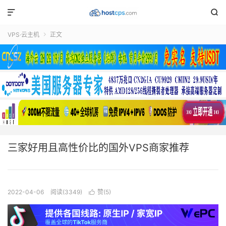


VPS·云主机
正文

三家好用且高性价比的国外VPS商家推荐
2022-04-06
阅读(3349)
赞(
5
)
