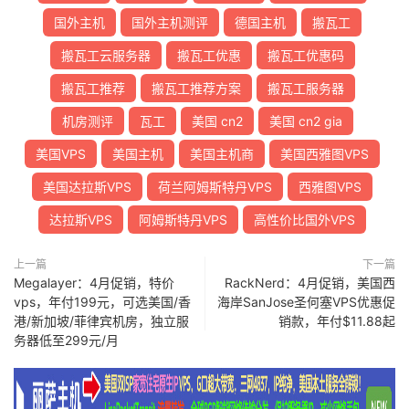
国外主机
国外主机测评
德国主机
搬瓦工
搬瓦工云服务器
搬瓦工优惠
搬瓦工优惠码
搬瓦工推荐
搬瓦工推荐方案
搬瓦工服务器
机房测评
瓦工
美国 cn2
美国 cn2 gia
美国VPS
美国主机
美国主机商
美国西雅图VPS
美国达拉斯VPS
荷兰阿姆斯特丹VPS
西雅图VPS
达拉斯VPS
阿姆斯特丹VPS
高性价比国外VPS
上一篇
下一篇
Megalayer：4月促销，特价
RackNerd：4月促销，美国西
vps，年付199元，可选美国/香
海岸SanJose圣何塞VPS优惠促
港/新加坡/菲律宾机房，独立服
销款，年付$11.88起
务器低至299元/月