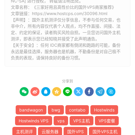
NC-SA] 进行授权， 转载请注明出处。
文章名称：《三家好用且高性价比的国外VPS商家推荐》
文章链接：
https://www.hostcps.com/30096.html
【声明】：国外主机测评仅分享信息，不参与任何交易，也
非中介，所有内容仅代表个人观点，均不作直接、间接、法
定、约定的保证，读者购买风险自担。一旦您访问国外主机
测评，即表示您已经知晓并接受了此声明通告。
【关于安全】：任何 IDC商家都有倒闭和跑路的可能，备份
永远是最佳选择，服务器也是机器，不勤备份是对自己极不
负责的表现，请保持良好的备份习惯。
分享到









bandwagon
bwg
contabo
Hostwinds
Hostwinds VPS
vps
VPS主机
VPS套餐
主机测评
云服务器
国外VPS
国外VPS主机