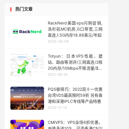
热门文章
RackNerd美国vps闪购促销,
洛杉矶MC机房,G口带宽,三网
直连,1.5G内存18.88美元/年起
2020-06-09
Totyun：日本VPS性能、建
站、路由等测评/三网直连/2核
2G内存/10Mbps不限流量/$6/
月起
2021-08-16
PQS彼得巧：2022双十一优惠
台湾VDS最高限时59折 另有香
港和深港IPLC专线等产品特惠
2022-11-15
CMIVPS：VPS全场6折优惠，
充值多送10%，可选香港CN2/