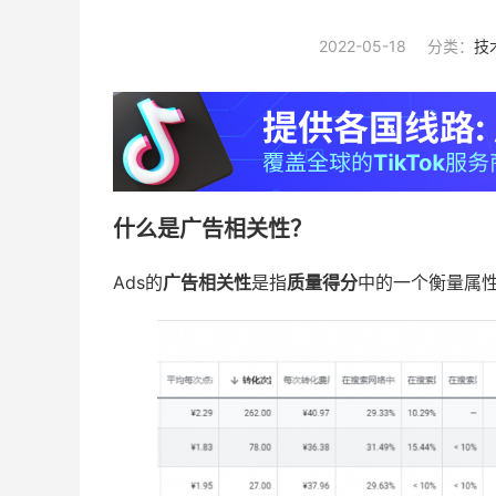
2022-05-18
分类：
技
什么是广告相关性？
Ads的
广告相关性
是指
质量得分
中的一个衡量属