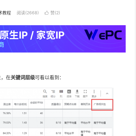
术教程
阅读(2668)
赞(
2
)

性，在
关键词层级
可看以看到：