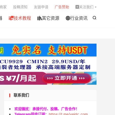

商家
投稿须知
友链申请
广告赞助
关注我们

器
技术教程
其它资源
行业资讯




联系我们
欢迎骚扰：承接代付、投稿、广告合作！
Telegram同步订阅
：
https://t.me/veidc_com