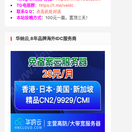
TG电报群
：
https://t.me/veidc
联系Q Q
：
点击此处对话
本站投稿方式
：
100元一篇，置顶三天！
华纳云,8年品牌海外IDC服务商