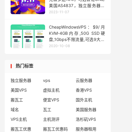
美国AS4837，独立服务器买
10个月送2个月
2023-11-07
CheapWindowsVPS：$9/月
KVM-4GB内存,50G SSD硬
盘,1Gbps不限流量,可选9大机
房
2020-10-08
热门标签
独立服务器
vps
云服务器
美国VPS
虚拟主机
香港VPS
搬瓦工
便宜VPS
国外主机
域名
瓦工
美国服务器
VPS主机
主机测评
洛杉矶VPS
搬瓦工优惠
搬瓦工优惠码
服务器租用