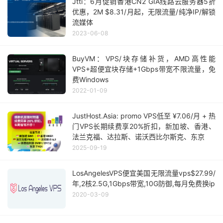
Jtti：6月促销香港CN2 GIA线路云服务器5折
优惠，2M $8.31/月起，无限流量/纯净IP/解锁
流媒体
2023-06-08
BuyVM：VPS/块存储补货，AMD高性能
VPS+超便宜块存储+1Gbps带宽不限流量，免
费Windows
2022-01-09
JustHost.Asia: promo VPS低至 ¥7.06/月 + 热
门VPS长期续费享20%折扣，新加坡、香港、
法兰克福、达拉斯、诺沃西比尔斯克、东京
2025-09-19
LosAngelesVPS便宜美国无限流量vps$27.99/
年,2核2.5G,1Gbps带宽,10G防御,每月免费换ip
2020-03-09