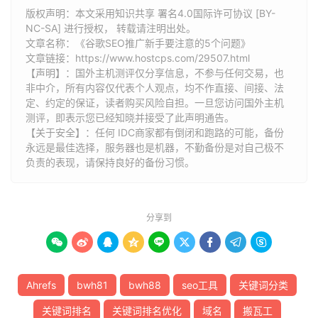
版权声明：本文采用知识共享 署名4.0国际许可协议 [BY-
NC-SA] 进行授权， 转载请注明出处。
文章名称：《谷歌SEO推广新手要注意的5个问题》
文章链接：
https://www.hostcps.com/29507.html
【声明】：国外主机测评仅分享信息，不参与任何交易，也
非中介，所有内容仅代表个人观点，均不作直接、间接、法
定、约定的保证，读者购买风险自担。一旦您访问国外主机
测评，即表示您已经知晓并接受了此声明通告。
【关于安全】：任何 IDC商家都有倒闭和跑路的可能，备份
永远是最佳选择，服务器也是机器，不勤备份是对自己极不
负责的表现，请保持良好的备份习惯。
分享到









Ahrefs
bwh81
bwh88
seo工具
关键词分类
关键词排名
关键词排名优化
域名
搬瓦工