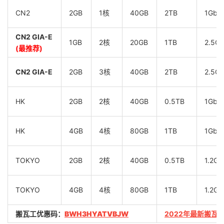
CN2
2GB
1核
40GB
2TB
1Gbp
CN2 GIA-E
1GB
2核
20GB
1TB
2.5G
(最推荐)
CN2 GIA-E
2GB
3核
40GB
2TB
2.5G
HK
2GB
2核
40GB
0.5TB
1Gbp
HK
4GB
4核
80GB
1TB
1Gbp
TOKYO
2GB
2核
40GB
0.5TB
1.2Gb
TOKYO
4GB
4核
80GB
1TB
1.2Gb
搬瓦工优惠码：
BWH3HYATVBJW
2022年最新搬瓦