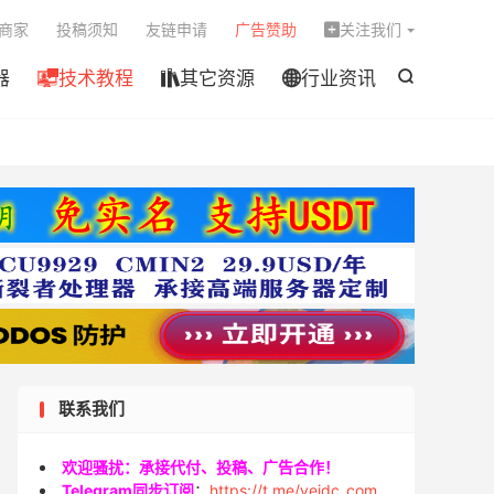

商家
投稿须知
友链申请
广告赞助
关注我们

器
技术教程
其它资源
行业资讯




联系我们
欢迎骚扰：承接代付、投稿、广告合作！
Telegram同步订阅
：
https://t.me/veidc_com