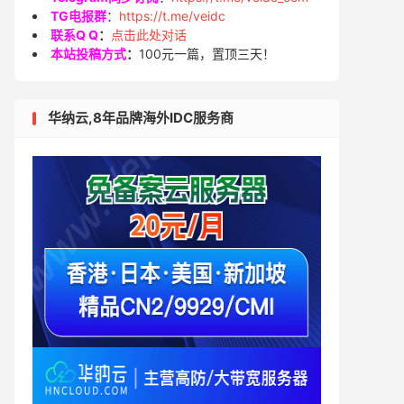
TG电报群
：
https://t.me/veidc
联系Q Q
：
点击此处对话
本站投稿方式
：
100元一篇，置顶三天！
华纳云,8年品牌海外IDC服务商