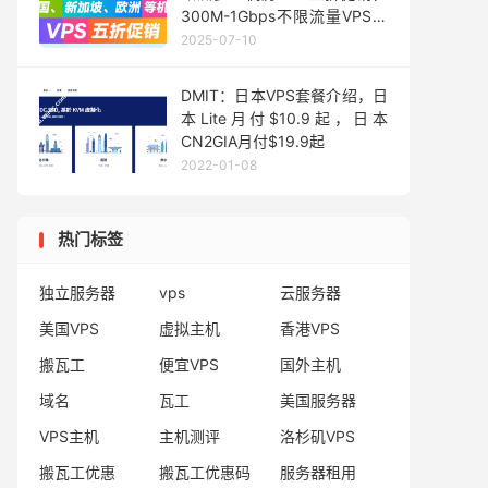
300M-1Gbps不限流量VPS，
月付$2.34起
2025-07-10
DMIT：日本VPS套餐介绍，日
本Lite月付$10.9起，日本
CN2GIA月付$19.9起
2022-01-08
热门标签
独立服务器
vps
云服务器
美国VPS
虚拟主机
香港VPS
搬瓦工
便宜VPS
国外主机
域名
瓦工
美国服务器
VPS主机
主机测评
洛杉矶VPS
搬瓦工优惠
搬瓦工优惠码
服务器租用