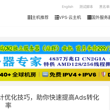
English
测试脚本
黑名单
主机推荐
VPS·云主机
国外服务



陆页设计优化技巧，助你快速提高Ads转化
率