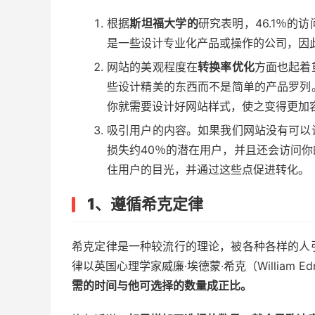
根据
斯坦福大学的
研究表明，46.1％
是一些设计专业化产品或操作的公司，因
网站的美观程度在
转换率优化
方面也起着
些设计精美的东西而不是简单的产品罗列
你就需要设计好网站样式，使之变得更加
吸引用户的内容。如果我们网站没有可以
损失约40％的潜在用户，并且还会访问
住用户的目光，并通过这些点促进转化。
1、
遵循希克定律
希克定律是一种较流行的理论，被各种各样的人
律以英国心理学家威廉·埃德蒙·希克（William E
需的时间与他可
选择的数量
成正比。