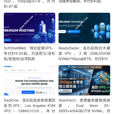
SSD，1Gbps@20TB，月付
流媒体全解锁，年付$40起
$1.97 起
SoftShellWeb：特价促销VPS，
ReadyDedis：洛杉矶特价大硬
年付$16.95起，可选荷兰/洛杉
盘VPS，2核/2GB/250GB
矶/犹他州/台湾机房
NVMe/1Gbps@8TB，月付$10
DediOne：洛杉矶机房新增第四
Sharktech：老牌服务器租用商
系列VPS：Los Angeles KVM
家，Dual Xeon E5-
VPS – CMIN2+CUII，年付
2695v4/64GB/2TB NVMe，月