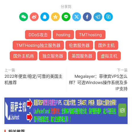
分享到









DDoS攻击
hosting
TMThosting
TMTHosting独立服务器
伦敦服务器
国外主机
国外主机商
独立服务器
英国服务器
虚拟主机
上一篇
下一篇
2022年便宜/稳定/可靠的美国主
Megalayer：菲律宾VPS怎么
机推荐
样？可选Windows操作系统及多
IP支持
相关推荐