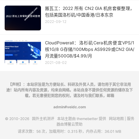
搬瓦工：2022 所有 CN2 GIA 机房套餐整理，
包括美国洛杉矶/中国香港/日本东京
2022-09-12
CloudPowerall：洛杉矶Cera机房便宜VPS/1
核1G/8 G存储/100Mbps AS9929或CN2 GIA/
月流量500GB/$4.99/月
2021-08-02
【声明】：本站宗旨是为方便站长、科研及外贸人员，请勿用于其它非法用
途！站内所有内容及资源，均来自网络。本站自身不提供任何资源的储存及下
载，若无意侵犯到您的权利，请及时与我们联系，邮箱
admin#veidc.com
© 2010-2026
国外主机测评
本站主题由
themebetter
提供
网站地图
| 服务
器由
博鳌云
赞助
请求次数：56 次，加载用时：0.315 秒，内存占用：36.01 MB