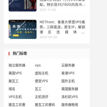
起，特价双E5/192G内存/6 x
1TB SSD硬盘独服，月付$72
2021-11-04
刀
NETfront：香港大带宽VPS推
荐，三网直连，原生IP，解锁
港区流媒体，
300Mbps@500GB流量，月
2023-04-23
付52元
热门标签
独立服务器
vps
云服务器
美国VPS
虚拟主机
香港VPS
搬瓦工
便宜VPS
国外主机
域名
瓦工
美国服务器
VPS主机
主机测评
洛杉矶VPS
搬瓦工优惠
搬瓦工优惠码
服务器租用