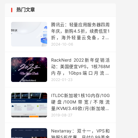
热门文章
腾讯云：轻量应用服务器四周
年庆，新购4.5折，续费低至1
折，海外轻量云免备，2核
2GB40GB SSD，年付198元
2024-10-06
起，可选新加坡/硅谷/法兰克
福/首尔/东京
RackNerd 2022新年促销活
动：美国便宜VPS，1核768M
内存，1Gbps端口月流量
1TB，$10.88/年起
2022-01-23
ITLDC新加坡1核1G内存/10G
硬盘/100M带宽/不限流
量/KVM/3.49欧/月(新加坡走
香港/日本)
2019-08-27
Nextarray：双十一，VPS和
独服5折优惠，月付0.99美金