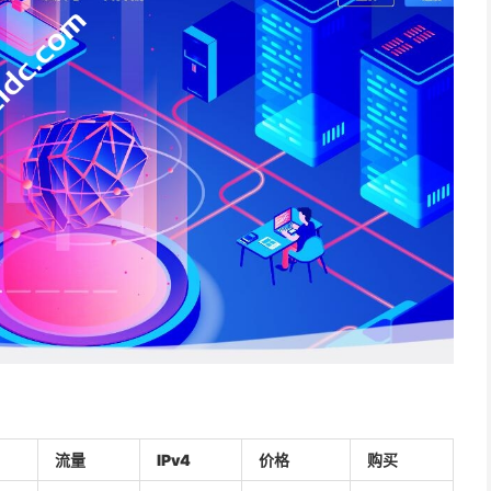
流量
IPv4
价格
购买