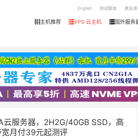
English
测试脚本
黑名单
主机推荐
VPS·云主机
国外服务



A云服务器，2H2G/40GB SSD，高
宽月付39元起测评