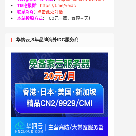
TG电报群
：
https://t.me/veidc
联系Q Q
：
点击此处对话
本站投稿方式
：
100元一篇，置顶三天！
华纳云,8年品牌海外IDC服务商