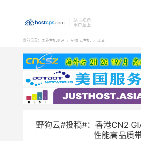
站长视角
用户至上
当前位置：
国外主机测评
VPS·云主机
正文


野狗云#投稿#：香港CN2 GI
性能高品质带