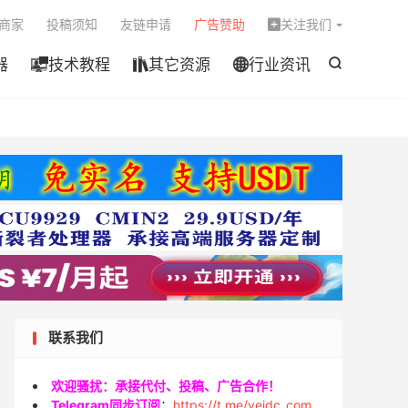

商家
投稿须知
友链申请
广告赞助
关注我们

器
技术教程
其它资源
行业资讯




联系我们
欢迎骚扰：承接代付、投稿、广告合作！
Telegram同步订阅
：
https://t.me/veidc_com