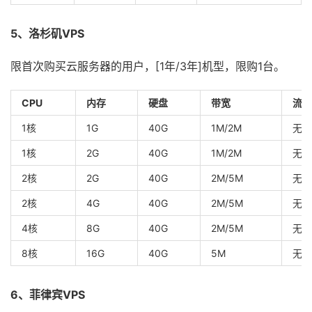
5、洛杉矶VPS
限首次购买云服务器的用户，[1年/3年]机型，限购1台。
CPU
内存
硬盘
带宽
流量
1核
1G
40G
1M/2M
无限
1核
2G
40G
1M/2M
无限
2核
2G
40G
2M/5M
无限
2核
4G
40G
2M/5M
无限
4核
8G
40G
2M/5M
无限
8核
16G
40G
5M
无限
6、菲律宾VPS