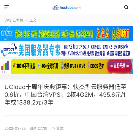


VPS·云主机
正文

UCloud十周年庆典钜惠：快杰型云服务器低至
0.6折，中国台湾VPS，2核4G2M，495.6元/1
年或1338.2元/3年
2022-03-29
阅读(2779)
赞(
0
)
