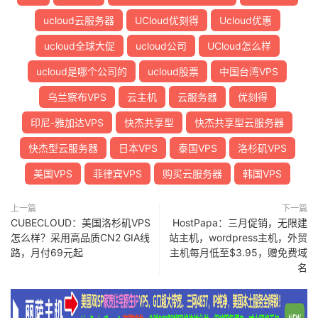
ucloud云服务器
UCloud优刻得
Ucloud优惠
ucloud全球大促
ucloud公司
UCloud怎么样
ucloud是哪个公司的
ucloud股票
中国台湾VPS
乌兰察布VPS
云主机
云服务器
优刻得
印尼-雅加达VPS
快杰共享型
快杰共享型云服务器
快杰型云服务器
日本VPS
泰国VPS
洛杉矶VPS
美国VPS
菲律宾VPS
购买云服务器
韩国VPS
上一篇
下一篇
CUBECLOUD：美国洛杉矶VPS
HostPapa：三月促销，无限建
怎么样？采用高品质CN2 GIA线
站主机，wordpress主机，外贸
路，月付69元起
主机每月低至$3.95，赠免费域
名