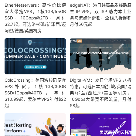
EtherNetservers：高性价比便
edgeNAT：港日韩高品质线路原
宜大带宽VPS，1核1GB/55GB
生 IP VPS，双 ISP 助力本土业
SSD，10Gbps@2TB，月付
务与流媒体解锁，全线八折促销
$2.7起，可选洛杉矶/新泽西/迈
月付56元起
阿密/德国/英国机房
ColoCrossing：美国洛杉矶便宜
Digital-VM：夏日全场VPS 八折
VPS补货，1核1GB/30GB
特惠，可选日本/新加坡/英国/瑞
SSD/1Gbps@40TB，年付
典/荷兰/西班牙/美国等机房，
$10.99起，爱尔兰VPS年付$22
10Gbps大带宽不限流量，月付
起
$8起