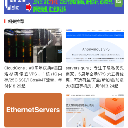
相关推荐
CloudCone：#9周年庆典#美国
servers.guru：专注于隐私优先
洛杉矶便宜VPS，1核/1G内
商家，5周年全场VPS 六五折优
存/25G SSD/1Gbs@4T流量，年
惠，可选荷兰/芬兰/新加坡/加拿
付$18.29起
大/美国等机房，月付€3.24起