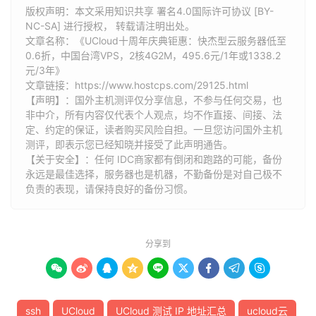
版权声明：本文采用知识共享 署名4.0国际许可协议 [BY-
NC-SA] 进行授权， 转载请注明出处。
文章名称：《UCloud十周年庆典钜惠：快杰型云服务器低至
0.6折，中国台湾VPS，2核4G2M，495.6元/1年或1338.2
元/3年》
文章链接：
https://www.hostcps.com/29125.html
【声明】：国外主机测评仅分享信息，不参与任何交易，也
非中介，所有内容仅代表个人观点，均不作直接、间接、法
定、约定的保证，读者购买风险自担。一旦您访问国外主机
测评，即表示您已经知晓并接受了此声明通告。
【关于安全】：任何 IDC商家都有倒闭和跑路的可能，备份
永远是最佳选择，服务器也是机器，不勤备份是对自己极不
负责的表现，请保持良好的备份习惯。
分享到









ssh
UCloud
UCloud 测试 IP 地址汇总
ucloud云