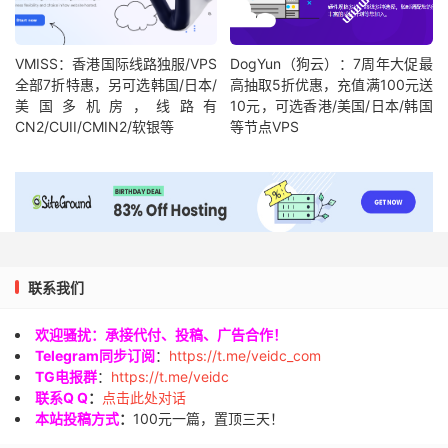
VMISS：香港国际线路独服/VPS
DogYun（狗云）：7周年大促最
全部7折特惠，另可选韩国/日本/
高抽取5折优惠，充值满100元送
美国多机房，线路有
10元，可选香港/美国/日本/韩国
CN2/CUII/CMIN2/软银等
等节点VPS
联系我们
欢迎骚扰：承接代付、投稿、广告合作！
Telegram同步订阅
：
https://t.me/veidc_com
TG电报群
：
https://t.me/veidc
联系Q Q
：
点击此处对话
本站投稿方式
：
100元一篇，置顶三天！