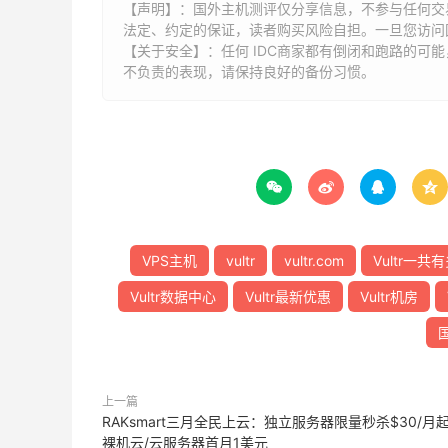
【声明】：国外主机测评仅分享信息，不参与任何交
法定、约定的保证，读者购买风险自担。一旦您访问
【关于安全】：任何 IDC商家都有倒闭和跑路的可
不负责的表现，请保持良好的备份习惯。




VPS主机
vultr
vultr.com
Vultr一共
Vultr数据中心
Vultr最新优惠
Vultr机房
上一篇
RAKsmart三月全民上云：独立服务器限量秒杀$30/月
裸机云/云服务器首月1美元