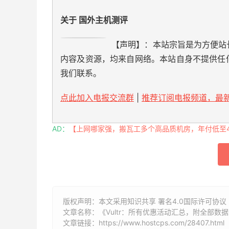
关于 国外主机测评
【声明】：本站宗旨是为方便站
内容及资源，均来自网络。本站自身不提供任
我们联系。
点此加入电报交流群
|
推荐订阅电报频道，最新
AD：
【上网哪家强，搬瓦工多个高品质机房，年付低至49
版权声明：本文采用知识共享 署名4.0国际许可协议 [
文章名称：《Vultr：所有优惠活动汇总，附全部数
文章链接：
https://www.hostcps.com/28407.html