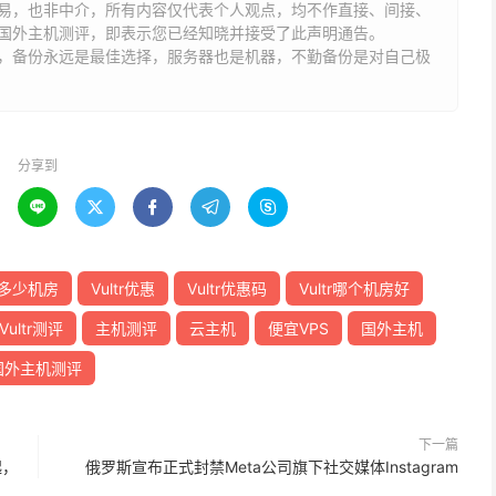
易，也非中介，所有内容仅代表个人观点，均不作直接、间接、
国外主机测评，即表示您已经知晓并接受了此声明通告。
能，备份永远是最佳选择，服务器也是机器，不勤备份是对自己极
分享到





有多少机房
Vultr优惠
Vultr优惠码
Vultr哪个机房好
Vultr测评
主机测评
云主机
便宜VPS
国外主机
国外主机测评
下一篇
起，
俄罗斯宣布正式封禁Meta公司旗下社交媒体Instagram