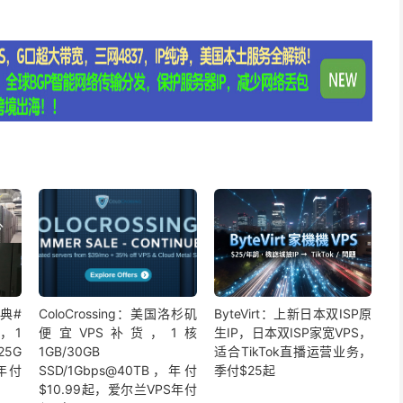
庆典#
ColoCrossing：美国洛杉矶
ByteVirt：上新日本双ISP原
，1
便宜VPS补货，1核
生IP，日本双ISP家宽VPS，
5G
1GB/30GB
适合TikTok直播运营业务，
，年付
SSD/1Gbps@40TB，年付
季付$25起
$10.99起，爱尔兰VPS年付