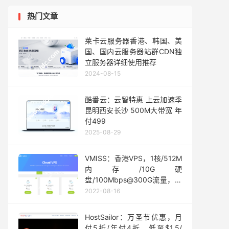
热门文章
莱卡云服务器香港、韩国、美
国、国内云服务器站群CDN独
立服务器详细使用推荐
2024-08-15
酷番云：云智特惠 上云加速季
昆明西安长沙 500M大带宽 年
付499
2025-08-29
VMISS：香港VPS，1核/512M
内存/10G硬
盘/100Mbps@300G流量，月
付3.5加元起
2022-08-16
HostSailor：万圣节优惠，月
付5折/年付4折，低至$1.5/