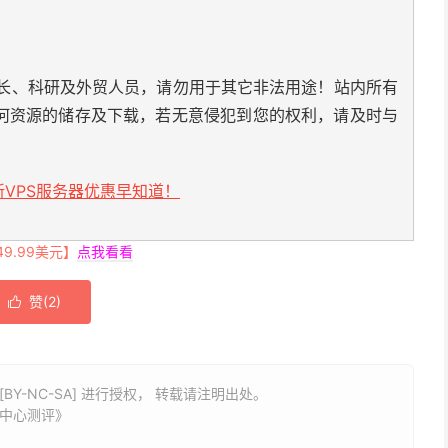
长、科研及外贸人员，请勿用于其它非法用途！站内所有
何资源的储存及下载，若无意侵犯到您的权利，请及时与
VPS服务器优惠早知道！
.99美元】
点我看看
赞(
2
)

BY-NC-SA] 进行授权， 转载请注明出处。
据中心测评》