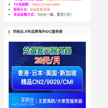
TG电报群
：
https://t.me/veidc
联系Q Q
：
点击此处对话
本站投稿方式
：
100元一篇，置顶三天！
华纳云,8年品牌海外IDC服务商