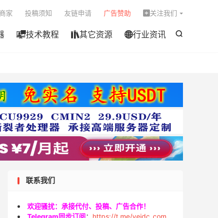

商家
投稿须知
友链申请
广告赞助
关注我们

器
技术教程
其它资源
行业资讯




联系我们
欢迎骚扰：承接代付、投稿、广告合作！
Telegram同步订阅
：
https://t.me/veidc_com