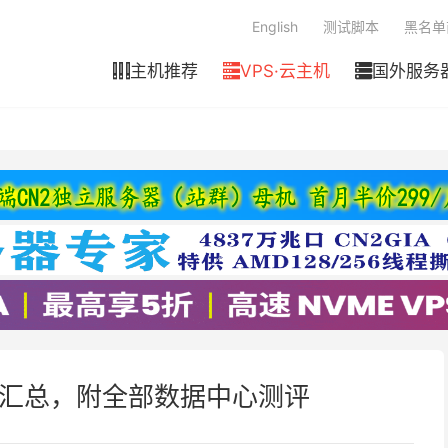
English
测试脚本
黑名单
主机推荐
VPS·云主机
国外服务



活动汇总，附全部数据中心测评