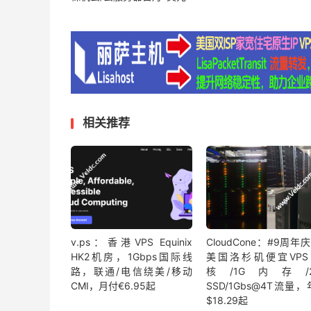
相关推荐
v.ps：香港VPS Equinix
CloudCone：#9周年
HK2机房，1Gbps国际线
美国洛杉矶便宜VPS
路，联通/电信绕美/移动
核/1G内存/2
CMI，月付€6.95起
SSD/1Gbs@4T流量
$18.29起