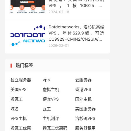
VPS，1核1GB/25 GB
SSD/1Gbps@20 TB，月付
2024-07-18
$2.57起
Dotdotnetworks：洛杉矶高端
VPS，年付$29.9起，可选
CU9929+CMIN2/CN2GIA/CU4837/
国际线路/多IP站群VPS等
2026-02-01
热门标签
独立服务器
vps
云服务器
美国VPS
虚拟主机
香港VPS
搬瓦工
便宜VPS
国外主机
域名
瓦工
美国服务器
VPS主机
主机测评
洛杉矶VPS
搬瓦工优惠
搬瓦工优惠码
服务器租用