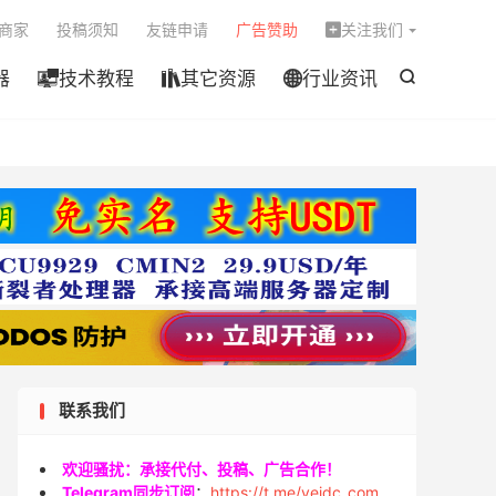

商家
投稿须知
友链申请
广告赞助
关注我们

器
技术教程
其它资源
行业资讯




联系我们
欢迎骚扰：承接代付、投稿、广告合作！
Telegram同步订阅
：
https://t.me/veidc_com