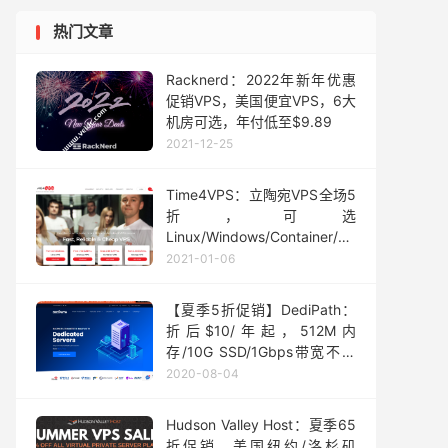
热门文章
Racknerd：2022年新年优惠
促销VPS，美国便宜VPS，6大
机房可选，年付低至$9.89
2021-12-25
Time4VPS：立陶宛VPS全场5
折，可选
Linux/Windows/Container/大
硬盘VPS/WHMCS可对接
2021-01-06
【夏季5折促销】DediPath：
折后$10/年起，512M内
存/10G SSD/1Gbps带宽不限
流量、可选PayPal/支付宝等付
2020-08-04
款方式
Hudson Valley Host：夏季65
折促销，美国纽约/洛杉矶