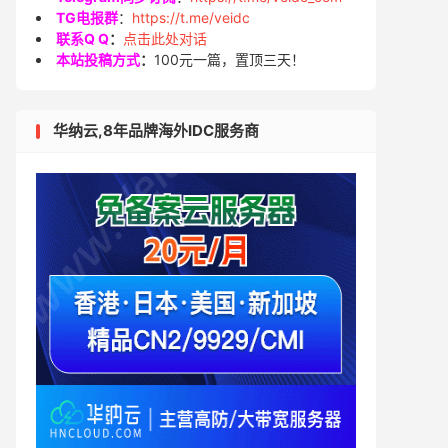
TG电报群
：
https://t.me/veidc
联系Q Q
：
点击此处对话
本站投稿方式
：
100元一篇，置顶三天！
华纳云,8年品牌海外IDC服务商