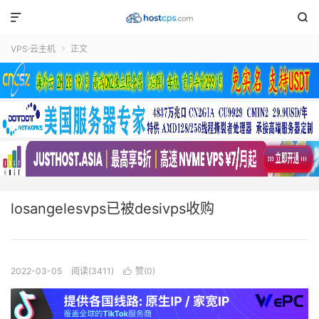


VPS·云主机
正文

losangelesvps已被desivps收购
2022-03-05
阅读(3411)
赞(
0
)
