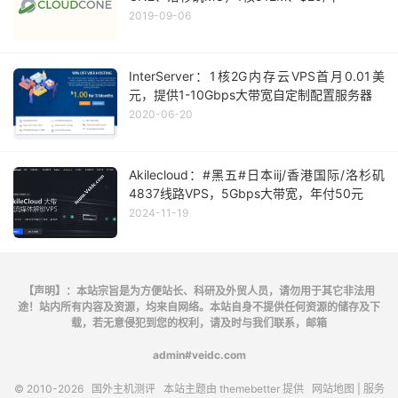
2019-09-06
InterServer：1核2G内存云VPS首月0.01美
元，提供1-10Gbps大带宽自定制配置服务器
2020-06-20
Akilecloud：#黑五#日本iij/香港国际/洛杉矶
4837线路VPS，5Gbps大带宽，年付50元
2024-11-19
【声明】：本站宗旨是为方便站长、科研及外贸人员，请勿用于其它非法用
途！站内所有内容及资源，均来自网络。本站自身不提供任何资源的储存及下
载，若无意侵犯到您的权利，请及时与我们联系，邮箱
admin#veidc.com
© 2010-2026
国外主机测评
本站主题由
themebetter
提供
网站地图
| 服务