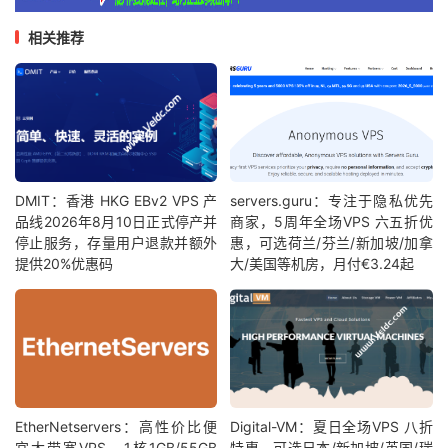
相关推荐
DMIT：香港 HKG EBv2 VPS 产
servers.guru：专注于隐私优先
品线2026年8月10日正式停产并
商家，5周年全场VPS 六五折优
停止服务，存量用户退款并额外
惠，可选荷兰/芬兰/新加坡/加拿
提供20%优惠码
大/美国等机房，月付€3.24起
EtherNetservers：高性价比便
Digital-VM：夏日全场VPS 八折
宜大带宽VPS，1核1GB/55GB
特惠，可选日本/新加坡/英国/瑞