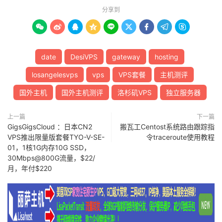
分享到









date
DesiVPS
gateway
hosting
losangelesvps
vps
VPS套餐
主机测评
国外主机
国外主机测评
洛杉矶VPS
独立服务器
上一篇
下一篇
GigsGigsCloud ：日本CN2
搬瓦工Centost系统路由跟踪指
VPS推出限量版套餐TYO-V-SE-
令traceroute使用教程
01，1核1G内存10G SSD，
30Mbps@800G流量，$22/
月，年付$220