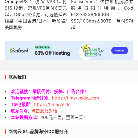
OrangeVPS：便宜VPS年付
Spinservers：达拉斯机房独立
$15.19起，常规VPS月付6美元
服务器限时特惠，Gold
起，1Gbps大带宽，可选低延迟
6122/32GB/960GB
线路（中国香港/日本）新加坡/
SSD/10Gbps@30TB，月付$74
美国机房
起
联系我们
欢迎骚扰：承接代付、投稿、广告合作！
Telegram同步订阅
：
https://t.me/veidc_com
TG电报群
：
https://t.me/veidc
联系Q Q
：
点击此处对话
本站投稿方式
：
100元一篇，置顶三天！
华纳云,8年品牌海外IDC服务商