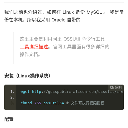
我们之前也介绍过，如何在 Linux 备份 MySQL 。 我是备
份在本机，所以我采用 Oracle 自带的
这里主要是利用阿里 OSSUtil 命令行工具：
工具详细描述
。官网工具里面有很多详细的
操作文档。
安装（Linux操作系统）
复制
复制
复制
复制
复制
复制
复制
复制
复制
复制










wget http
:
//gosspublic.alicdn.com/ossutil/1.6
chmod 
755
 ossutil64 
# 文件可执行权限授权
配置