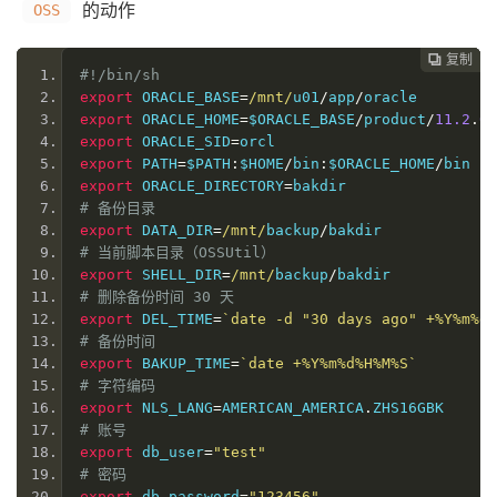
的动作
OSS
复制
复制
复制
复制




#!/bin/sh
export
 ORACLE_BASE
=
/mnt/
u01
/
app
/
oracle
export
 ORACLE_HOME
=
$ORACLE_BASE
/
product
/
11.2
.
0
/
export
 ORACLE_SID
=
orcl
export
 PATH
=
$PATH
:
$HOME
/
bin
:
$ORACLE_HOME
/
bin
export
 ORACLE_DIRECTORY
=
bakdir
# 备份目录
export
 DATA_DIR
=
/mnt/
backup
/
bakdir
# 当前脚本目录（OSSUtil）
export
 SHELL_DIR
=
/mnt/
backup
/
bakdir
# 删除备份时间 30 天
export
 DEL_TIME
=
`date -d "30 days ago" +%Y%m%d`
# 备份时间
export
 BAKUP_TIME
=
`date +%Y%m%d%H%M%S`
# 字符编码
export
 NLS_LANG
=
AMERICAN_AMERICA
.
ZHS16GBK
# 账号
export
 db_user
=
"test"
# 密码
export
 db_password
=
"123456"