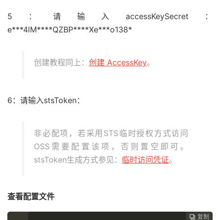
5：请输入accessKeySecret：
e***4lM****QZBP****Xe***o138*
创建教程同上：
创建 AccessKey
。
6：请输入stsToken：
非必配项，若采用STS临时授权方式访问
OSS需要配置该项，否则置空即可。
stsToken生成方式参见：
临时访问凭证
。
查看配置文件
复制
复制
复制
复制
复制
复制
复制
复制







