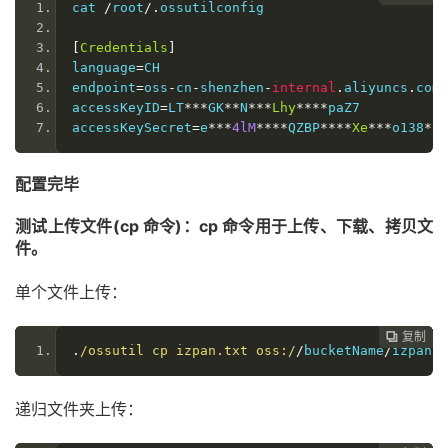
cat 
/
root
/.
ossutilconfig
[
Credentials
]
language
=
CH
endpoint
=
oss
-
cn
-
shenzhen
-
internal
.
aliyuncs
.
com
accessKeyID
=
LT
***
GK
**
N
***
Lhy
****
paZ7
accessKeySecret
=
e
***
4lM
****
QZBP
****
Xe
***
o138
*
配置完毕
测试上传文件(cp 命令)：cp 命令用于上传、下载、拷贝文
件。
单个文件上传：
复制
复制
复制
复制
复制
复制
复制







.
/ossutil cp izpan.txt oss:/
/
bucketName
/
izpan
.
t
递归文件夹上传：