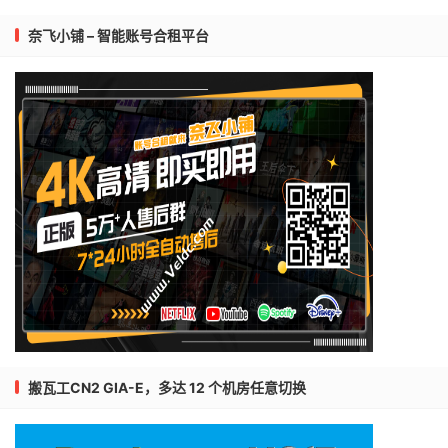
奈飞小铺 – 智能账号合租平台
搬瓦工CN2 GIA-E，多达 12 个机房任意切换