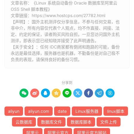
文章名称：《Linux 系统自动备份 Oracle 数据库至阿里云
OSS Shell 脚本教程》
文章链接：
https://www.hostcps.com/27782.html
【声明】：国外主机测评仅分享信息，不参与任何交易，也
非中介，所有内容仅代表个人观点，均不作直接、间接、法
定、约定的保证，读者购买风险自担。一旦您访问国外主机
测评，即表示您已经知晓并接受了此声明通告。
【关于安全】：任何 IDC商家都有倒闭和跑路的可能，备份
永远是最佳选择，服务器也是机器，不勤备份是对自己极不
负责的表现，请保持良好的备份习惯。
分享到









aliyun
aliyun.com
date
Linux服务器
linux脚本
云数据库
数据库文件
数据库脚本
文件上传
阿里云
阿里云官方
阿里云官方网站