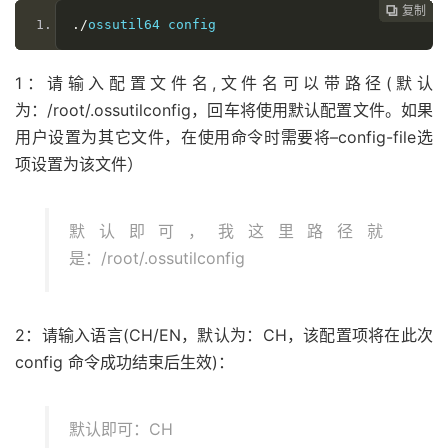
复制
复制
复制
复制
复制
复制
复制
复制
复制









./
ossutil64 config
1：请输入配置文件名,文件名可以带路径(默认
为：/root/.ossutilconfig，回车将使用默认配置文件。如果
用户设置为其它文件，在使用命令时需要将–config-file选
项设置为该文件）
默认即可，我这里路径就
是：/root/.ossutilconfig
2：请输入语言(CH/EN，默认为：CH，该配置项将在此次
config 命令成功结束后生效)：
默认即可：CH