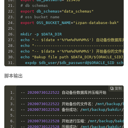
# db schemas
export
 db_schemas
=
"data_schemas"
# oss bucket name
export
 OSS_BUCKET_NAME
=
"izpan-database-bak"
mkdir 
-
p $DATA_DIR
echo 
"-- $(date +'%Y%m%d%H%M%S') 自动备份数据库
echo 
"-----------------------------------------
echo 
"-- $(date +'%Y%m%d%H%M%S') 开始备份的文件名：$D
echo 
"Bakup file path $DATA_DIR/${ORACLE_SID}_$
  expdp $db_user
/
$db_password@$ORACLE_SID schem
echo 
"-- $(date +'%Y%m%d%H%M%S') 备份成功：$DATA_D
echo 
"-----------------------------------------
脚本输出
echo 
"-- $(date +'%Y%m%d%H%M%S') 开始进行压缩：$DAT
  cd $DATA_DIR 
&&
 tar 
-
czvf $
{
ORACLE_SID
}
_$
{
BAK
复制
复制
复制



echo 
"-- $(date +'%Y%m%d%H%M%S') 压缩成功：$DATA_D
--
20200730122522
自动备份数据库并压缩开始
echo 
"-----------------------------------------
-----------------------------------------------
echo 
"-- $(date +'%Y%m%d%H%M%S') 开始删除30天前备份
--
20200730122522
开始备份的文件名：/
mnt
/
backup
/
ba
  rm 
-
rf $DATA_DIR
/
$
{
ORACLE_SID
}
_$
{
DEL_TIME
}*
--
20200730122528
备份成功：/
mnt
/
backup
/
bakdir
/
o
echo 
"-- $(date +'%Y%m%d%H%M%S') 删除30天前备份记录
-----------------------------------------------
echo 
"-----------------------------------------
--
20200730122528
开始进行压缩：/
mnt
/
backup
/
bakdi
echo 
"-- $(date +'%Y%m%d%H%M%S') 开始删除当前备份记录
--
20200730122528
压缩成功：/
mnt
/
backup
/
bakdir
/
o