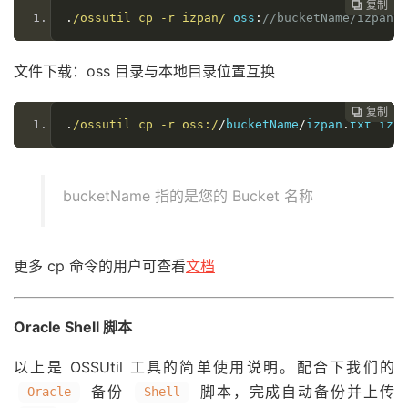
复制
复制
复制
复制
复制
复制






.
/ossutil cp -r izpan/
 oss
:
//bucketName/izpan
文件下载：oss 目录与本地目录位置互换
复制
复制
复制
复制
复制





.
/ossutil cp -r oss:/
/
bucketName
/
izpan
.
txt izpa
bucketName 指的是您的 Bucket 名称
更多 cp 命令的用户可查看
文档
Oracle Shell 脚本
以上是 OSSUtil 工具的简单使用说明。配合下我们的
备份
脚本，完成自动备份并上传
Oracle
Shell