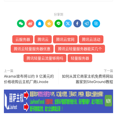
分享到









云服务器
腾讯云
腾讯云官网
腾讯云活动
腾讯云轻量服务器优惠
腾讯云轻量服务器能买几个
腾讯轻量云流量够用吗
轻量服务器
上一篇
下一篇
Akamai宣布将以约 9 亿美元的
如何从其它商家主机免费将网站
价格收购云主机厂商Linode
搬家到SiteGround教程