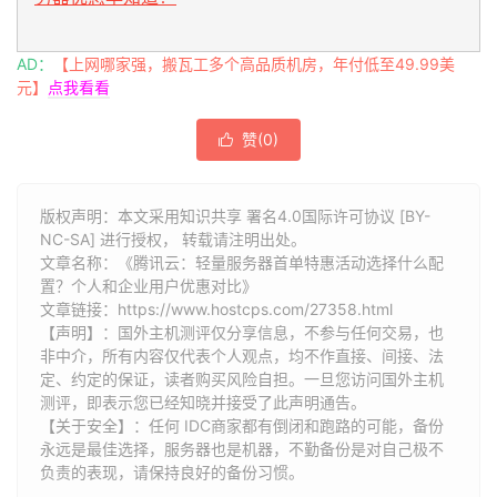
AD：
【上网哪家强，搬瓦工多个高品质机房，年付低至49.99美
元】
点我看看
赞(
0
)

版权声明：本文采用知识共享 署名4.0国际许可协议 [BY-
NC-SA] 进行授权， 转载请注明出处。
文章名称：《腾讯云：轻量服务器首单特惠活动选择什么配
置？个人和企业用户优惠对比》
文章链接：
https://www.hostcps.com/27358.html
【声明】：国外主机测评仅分享信息，不参与任何交易，也
非中介，所有内容仅代表个人观点，均不作直接、间接、法
定、约定的保证，读者购买风险自担。一旦您访问国外主机
测评，即表示您已经知晓并接受了此声明通告。
【关于安全】：任何 IDC商家都有倒闭和跑路的可能，备份
永远是最佳选择，服务器也是机器，不勤备份是对自己极不
负责的表现，请保持良好的备份习惯。