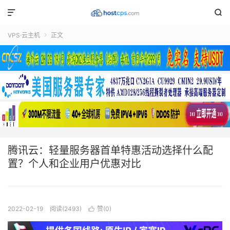


VPS·云主机
正文

腾讯云：轻量服务器首单特惠活动选择什么配
置？个人和企业用户优惠对比
2022-02-19
阅读(2493)
赞(
0
)
