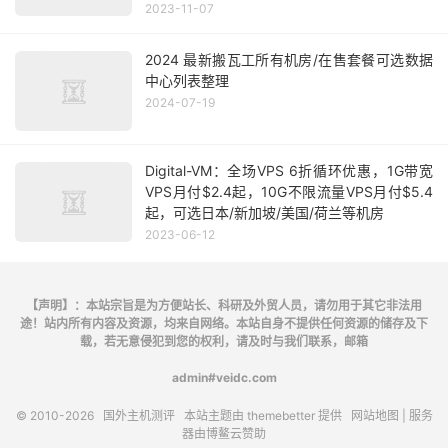
2023-11-07
2024 最新搬瓦工所有机房/在售套餐可选数据
中心列表整理
2024-07-19
Digital-VM：全场VPS 6折循环优惠，1G带宽
VPS月付$2.4起，10G不限流量VPS月付$5.4
起，可选日本/新加坡/美国/荷兰等机房
2023-06-12
【声明】：本站宗旨是为方便站长、科研及外贸人员，请勿用于其它非法用
途！站内所有内容及资源，均来自网络。本站自身不提供任何资源的储存及下
载，若无意侵犯到您的权利，请及时与我们联系，邮箱
admin#veidc.com
© 2010-2026
国外主机测评
本站主题由
themebetter
提供
网站地图
| 服务
器由
博鳌云
赞助