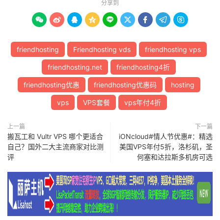
分享到









friendhosting
Friendhosting vds
friendhosting vps
friendhosting.net
friendhosting4折
friendhosting优惠
friendhosting优惠码
hosting
vps
VPS套餐
vps年付4折
上一篇
下一篇
搬瓦工和 Vultr VPS 哪个更适合
iONcloud#情人节优惠#：精选
自己？国外二大主流商家对比测
美国VPS年付5折，洛杉矶，圣
评
何塞和达拉斯多机房可选