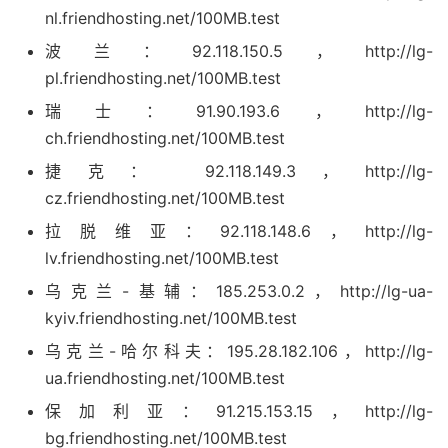
nl.friendhosting.net/100MB.test
波兰：92.118.150.5，http://lg-
pl.friendhosting.net/100MB.test
瑞士：91.90.193.6，http://lg-
ch.friendhosting.net/100MB.test
捷克： 92.118.149.3，http://lg-
cz.friendhosting.net/100MB.test
拉脱维亚：92.118.148.6，http://lg-
lv.friendhosting.net/100MB.test
乌克兰-基辅：185.253.0.2，http://lg-ua-
kyiv.friendhosting.net/100MB.test
乌克兰-哈尔科夫：195.28.182.106，http://lg-
ua.friendhosting.net/100MB.test
保加利亚：91.215.153.15，http://lg-
bg.friendhosting.net/100MB.test