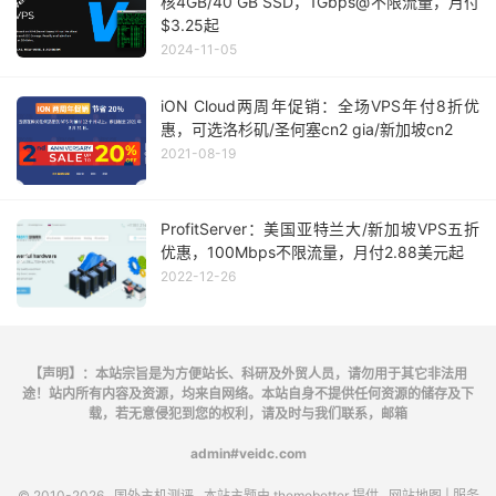
核4GB/40 GB SSD，1Gbps@不限流量，月付
$3.25起
2024-11-05
iON Cloud两周年促销：全场VPS年付8折优
惠，可选洛杉矶/圣何塞cn2 gia/新加坡cn2
2021-08-19
ProfitServer：美国亚特兰大/新加坡VPS五折
优惠，100Mbps不限流量，月付2.88美元起
2022-12-26
【声明】：本站宗旨是为方便站长、科研及外贸人员，请勿用于其它非法用
途！站内所有内容及资源，均来自网络。本站自身不提供任何资源的储存及下
载，若无意侵犯到您的权利，请及时与我们联系，邮箱
admin#veidc.com
© 2010-2026
国外主机测评
本站主题由
themebetter
提供
网站地图
| 服务