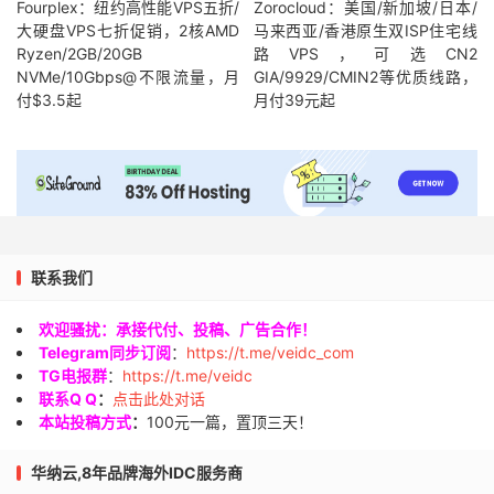
Fourplex：纽约高性能VPS五折/
Zorocloud：美国/新加坡/日本/
大硬盘VPS七折促销，2核AMD
马来西亚/香港原生双ISP住宅线
Ryzen/2GB/20GB
路VPS，可选CN2
NVMe/10Gbps@不限流量，月
GIA/9929/CMIN2等优质线路，
付$3.5起
月付39元起
联系我们
欢迎骚扰：承接代付、投稿、广告合作！
Telegram同步订阅
：
https://t.me/veidc_com
TG电报群
：
https://t.me/veidc
联系Q Q
：
点击此处对话
本站投稿方式
：
100元一篇，置顶三天！
华纳云,8年品牌海外IDC服务商