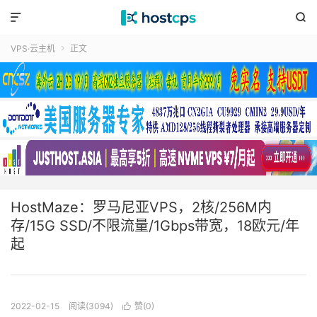


VPS·云主机
正文

HostMaze：罗马尼亚VPS，2核/256M内
存/15G SSD/不限流量/1Gbps带宽，18欧元/年
起
2022-02-15
阅读(3094)
赞(
0
)
