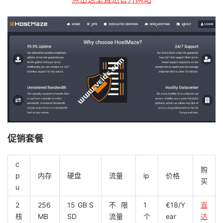
促销套餐
c
购
p
内存
硬盘
流量
ip
价格
买
u
2
256
15 GB S
不限
1
€18/Y
直
核
MB
SD
流量
个
ear
达