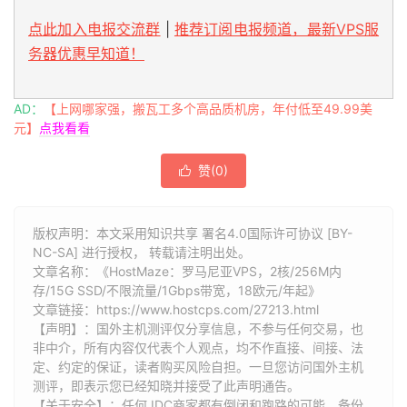
点此加入电报交流群
|
推荐订阅电报频道，最新VPS服
务器优惠早知道！
AD：
【上网哪家强，搬瓦工多个高品质机房，年付低至49.99美
元】
点我看看
赞(
0
)

版权声明：本文采用知识共享 署名4.0国际许可协议 [BY-
NC-SA] 进行授权， 转载请注明出处。
文章名称：《HostMaze：罗马尼亚VPS，2核/256M内
存/15G SSD/不限流量/1Gbps带宽，18欧元/年起》
文章链接：
https://www.hostcps.com/27213.html
【声明】：国外主机测评仅分享信息，不参与任何交易，也
非中介，所有内容仅代表个人观点，均不作直接、间接、法
定、约定的保证，读者购买风险自担。一旦您访问国外主机
测评，即表示您已经知晓并接受了此声明通告。
【关于安全】：任何 IDC商家都有倒闭和跑路的可能，备份