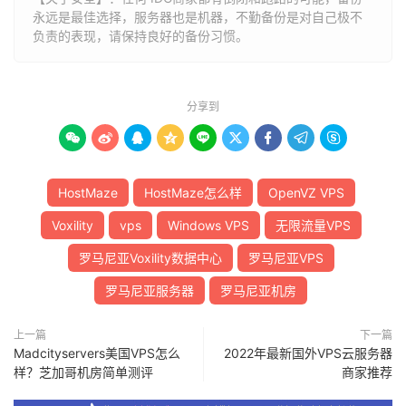
永远是最佳选择，服务器也是机器，不勤备份是对自己极不
负责的表现，请保持良好的备份习惯。
分享到









HostMaze
HostMaze怎么样
OpenVZ VPS
Voxility
vps
Windows VPS
无限流量VPS
罗马尼亚Voxility数据中心
罗马尼亚VPS
罗马尼亚服务器
罗马尼亚机房
上一篇
下一篇
Madcityservers美国VPS怎么
2022年最新国外VPS云服务器
样？芝加哥机房简单测评
商家推荐