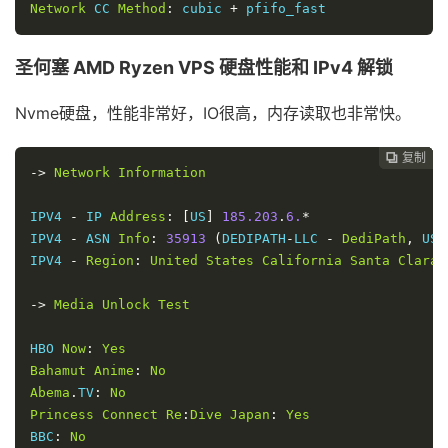
Network
 CC 
Method
:
 cubic 
+
 pfifo_fast
圣何塞 AMD Ryzen VPS 硬盘性能和 IPv4 解锁
Nvme硬盘，性能非常好，IO很高，内存读取也非常快。
复制
复制
复制
复制




->
Network
Information
IPV4 
-
 IP 
Address
:
[
US
]
185.203
.
6.
*
IPV4 
-
 ASN 
Info
:
35913
(
DEDIPATH
-
LLC 
-
DediPath
,
 US
)
IPV4 
-
Region
:
United
States
California
Santa
Clara
->
Media
Unlock
Test
HBO 
Now
:
Yes
Bahamut
Anime
:
No
Abema
.
TV
:
No
Princess
Connect
Re
:
Dive
Japan
:
Yes
BBC
:
No