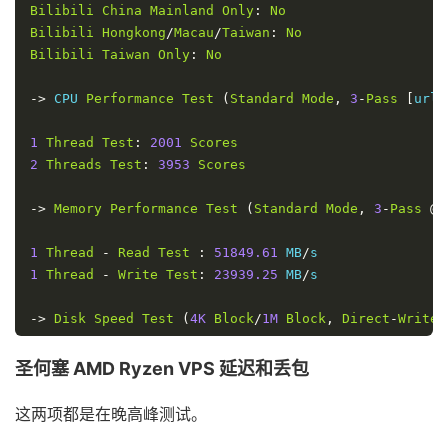
Bilibili
China
Mainland
Only
:
No
Bilibili
Hongkong
/
Macau
/
Taiwan
:
No
Bilibili
Taiwan
Only
:
No
->
 CPU 
Performance
Test
(
Standard
Mode
,
3
-
Pass
[
url
=
1
Thread
Test
:
2001
Scores
2
Threads
Test
:
3953
Scores
->
Memory
Performance
Test
(
Standard
Mode
,
3
-
Pass
@
1
Thread
-
Read
Test
:
51849.61
 MB
/
1
Thread
-
Write
Test
:
23939.25
 MB
/
s

->
Disk
Speed
Test
(
4K
Block
/
1M
Block
,
Direct
-
Write
)
Test
Name
Write
Speed
Read
Speed
圣何塞 AMD Ryzen VPS 延迟和丢包
10MB
-
4K
Block
62.0
 MB
/
s 
(
0.07
 IOPS
,
0.17
 s
)
84.5
 MB
/
10MB
-
1M
Block
1.8
 GB
/
s 
(
1711
 IOPS
,
0.01
 s
)
2.2
 GB
/
s 
这两项都是在晚高峰测试。
100MB
-
4K
Block
57.6
 MB
/
s 
(
0.07
 IOPS
,
1.82
 s
)
82.5
 MB