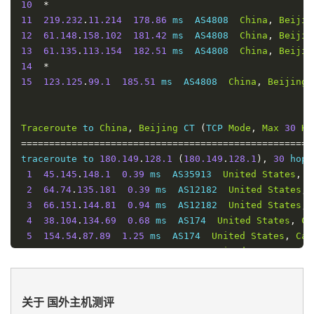
10
*
11
219.232
.
11.214
178.86
 ms  AS4808  
China
,
Beijin
12
61.148
.
158.102
181.42
 ms  AS4808  
China
,
Beijin
13
61.135
.
113.154
182.51
 ms  AS4808  
China
,
Beijin
14
*
15
123.125
.
99.1
185.51
 ms  AS4808  
China
,
Beijing
,
Traceroute
 to 
China
,
Beijing
 CT 
(
TCP 
Mode
,
Max
30
Ho
====================================================
traceroute to 
180.149
.
128.1
(
180.149
.
128.1
),
30
 hops
1
45.145
.
148.1
0.39
 ms  AS35913  
United
States
,
C
2
64.74
.
135.181
0.39
 ms  AS12182  
United
States
,
3
66.151
.
144.81
0.94
 ms  AS12182  
United
States
,
4
38.104
.
134.69
0.68
 ms  AS174  
United
States
,
Ca
5
154.54
.
87.89
1.25
 ms  AS174  
United
States
,
Cal
6
154.54
.
5.102
1.74
 ms  AS174  
United
States
,
Cal
7
38.104
.
138.106
1.94
 ms  AS174  
United
States
,
C
8
202.97
.
59.105
154.69
 ms  AS4134  
China
,
Beijing
9
202.97
.
12.53
171.14
 ms  AS4134  
China
,
Beijing
,
关于 国外主机测评
10
202.97
.
34.77
156.55
 ms  AS4134  
China
,
Beijing
,