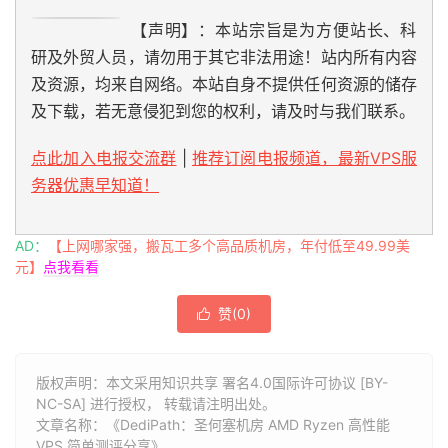
12
180.149
.
128.1
177.34
 ms  AS23724  
China
,
Beijin
【声明】：本站宗旨是为方便站长、科
研及外贸人员，请勿用于其它非法用途！站内所有内容
及资源，均来自网络。本站自身不提供任何资源的储存
Traceroute
 to 
China
,
Beijing
 CM 
(
TCP 
Mode
,
Max
30
Ho
====================================================
及下载，若无意侵犯到您的权利，请及时与我们联系。
traceroute to 
211.136
.
25.153
(
211.136
.
25.153
),
30
 ho
1
45.145
.
148.1
3.93
 ms  AS35913  
United
States
,
C
点此加入电报交流群
|
推荐订阅电报频道，最新VPS服
2
64.74
.
135.181
0.37
 ms  AS12182  
United
States
,
务器优惠早知道！
3
66.151
.
144.65
2.79
 ms  AS12182  
United
States
,
4
*
5
4.69
.
219.206
23.38
 ms  AS3356  
United
States
,
W
AD：
【上网哪家强，搬瓦工多个高品质机房，年付低至49.99美
6
4.68
.
39.222
19.18
 ms  AS3356  
United
States
,
Wa
元】
点我看看
7
223.120
.
6.53
17.84
 ms  AS58453  
United
States
,
11
221.176
.
27.253
197.57
 ms  AS9808  
China
,
Beijin
赞(
0
)

12
111.24
.
2.245
199.20
 ms  AS9808  
China
,
Beijing
,
13
111.24
.
2.134
203.50
 ms  AS9808  
China
,
Beijing
,
20
211.136
.
25.153
200.31
 ms  AS56048  
China
,
Beiji
版权声明：本文采用知识共享 署名4.0国际许可协议 [BY-
NC-SA] 进行授权， 转载请注明出处。
文章名称：《DediPath：圣何塞机房 AMD Ryzen 高性能
Traceroute
 to 
China
,
Shanghai
 CU 
(
TCP 
Mode
,
Max
30
H
VPS 简单测评分享》