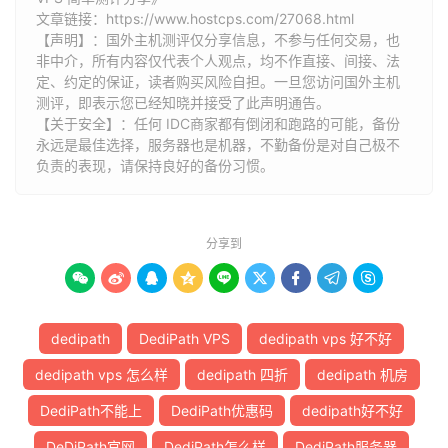
====================================================
文章链接：
https://www.hostcps.com/27068.html
traceroute to 
58.247
.
0.49
(
58.247
.
0.49
),
30
 hops max
【声明】：国外主机测评仅分享信息，不参与任何交易，也
1
45.145
.
148.1
1.34
 ms  AS35913  
United
States
,
C
非中介，所有内容仅代表个人观点，均不作直接、间接、法
2
64.74
.
135.185
0.39
 ms  AS12182  
United
States
,
定、约定的保证，读者购买风险自担。一旦您访问国外主机
3
66.151
.
144.2
1.50
 ms  AS12182  
United
States
,
C
测评，即表示您已经知晓并接受了此声明通告。
【关于安全】：任何 IDC商家都有倒闭和跑路的可能，备份
4
157.130
.
195.89
1.92
 ms  AS701  
United
States
,
C
永远是最佳选择，服务器也是机器，不勤备份是对自己极不
5
204.148
.
55.106
4.41
 ms  AS701  
United
States
,
C
负责的表现，请保持良好的备份习惯。
6
219.158
.
6.5
162.48
 ms  AS4837  
China
,
Shanghai
,
7
219.158
.
19.86
158.97
 ms  AS4837  
China
,
Shangha
8
*
9
*
分享到
10
112.64
.
252.197
165.94
 ms  AS17621  
China
,
Shang
11
58.247
.
0.49
159.23
 ms  AS17621  
China
,
Shanghai









dedipath
DediPath VPS
dedipath vps 好不好
Traceroute
 to 
China
,
Shanghai
 CT 
(
TCP 
Mode
,
Max
30
H
====================================================
dedipath vps 怎么样
dedipath 四折
dedipath 机房
traceroute to 
180.153
.
28.1
(
180.153
.
28.1
),
30
 hops m
1
45.145
.
148.1
0.40
 ms  AS35913  
United
States
,
C
DediPath不能上
DediPath优惠码
dedipath好不好
2
64.74
.
135.185
0.38
 ms  AS12182  
United
States
,
DeDiPath官网
DediPath怎么样
DediPath服务器