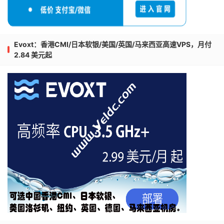
4
213.248
.
81.133
1.46
 ms  http
:
403
  http
:
403
5
80.239
.
132.158
1.50
 ms  http
:
403
  http
:
403
6
59.43
.
189.217
178.93
 ms  http
:
403
  http
:
403
7
*
Evoxt：香港CMI/日本软银/美国/英国/马来西亚高速VPS，月付
8
59.43
.
130.125
159.93
 ms  http
:
403
  http
:
403
2.84 美元起
9
183.57
.
161.10
166.27
 ms  http
:
403
  http
:
403
10
119.121
.
0.1
160.78
 ms  http
:
403
  http
:
403
Traceroute
 to 
China
,
Beijing
Dr
.
Peng
Home
Network
(
T