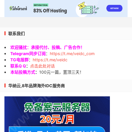
Traceroute
 to 
China
,
Guangzhou
 CM 
(
TCP 
Mode
,
Max
30
====================================================
traceroute to 
211.139
.
129.5
(
211.139
.
129.5
),
30
 hops
1
45.145
.
148.1
1.41
 ms  AS35913  
United
States
,
C
联系我们
2
64.74
.
135.181
0.37
 ms  AS12182  
United
States
,
3
66.151
.
144.65
1.31
 ms  AS12182  
United
States
,
4
*
欢迎骚扰：承接代付、投稿、广告合作！
5
4.69
.
219.206
29.22
 ms  AS3356  
United
States
,
W
Telegram同步订阅
：
https://t.me/veidc_com
6
4.68
.
39.222
19.07
 ms  AS3356  
United
States
,
Wa
TG电报群
：
https://t.me/veidc
联系Q Q
：
点击此处对话
7
223.120
.
6.53
18.05
 ms  AS58453  
United
States
,
本站投稿方式
：
100元一篇，置顶三天！
8
*
9
221.183
.
55.78
164.76
 ms  AS9808  
China
,
Guangdo
10
221.176
.
24.61
249.32
 ms  AS9808  
China
,
Guangdo
华纳云,8年品牌海外IDC服务商
11
221.176
.
18.109
172.33
 ms  AS9808  
China
,
Guangd
12
111.24
.
14.141
175.98
 ms  AS9808  
China
,
Guangdo
13
111.24
.
5.214
168.47
 ms  AS9808  
China
,
Guangdon
14
211.136
.
249.157
178.49
 ms  AS56040  
China
,
Guan
15
183.235
.
226.1
179.09
 ms  AS56040  
China
,
Guangd
16
211.139
.
129.5
170.22
 ms  AS56040  
China
,
Guangd