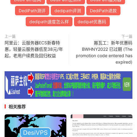
3
66.151
.
144.65
1.46
 ms  AS12182  
United
States
,
4
213.248
.
81.133
1.57
 ms  AS1299  telia
.
DediPath测评
dedipath评测
DediPath退款
5
62.115
.
125.160
1.31
 ms  AS1299  telia
.
dedipath速度怎么样
dedipat优惠码
6
218.30
.
54.181
2.85
 ms  AS4134  
United
States
,
C
7
*
8
202.97
.
12.181
144.94
 ms  AS4134  
China
,
Shangha
上一篇
下一篇
9
202.97
.
94.238
144.28
 ms  AS4134  
China
,
Shangha
阿里云：云服务器ECS新春特
搬瓦工：新年优惠码
10
61.152
.
24.233
150.33
 ms  AS4812  
China
,
Shangha
惠，轻量云服务器低至38元/年
BWHNY2022 已过期 (The
起，老用户续费及回归权益
11
101.95
.
207.226
153.57
 ms  AS4812  
promotion code entered has
China
,
Shangh
expired)
12
124.74
.
232.54
153.00
 ms  AS4811  
China
,
Shangha
13
101.227
.
255.34
148.89
 ms  AS4812  
China
,
Shangh
14
*
15
180.153
.
28.1
148.48
 ms  AS4812  
China
,
Shanghai
Traceroute
 to 
China
,
Shanghai
 CM 
(
TCP 
Mode
,
Max
30
H
相关推荐
====================================================
traceroute to 
221.183
.
55.22
(
221.183
.
55.22
),
30
 hops
1
45.145
.
148.1
0.40
 ms  AS35913  
United
States
,
C
2
64.74
.
135.185
0.37
 ms  AS12182  
United
States
,
3
66.151
.
144.65
1.56
 ms  AS12182  
United
States
,