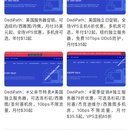
8
219.158
.
103.29
173.36
 ms  AS4837  
China
,
Guangd
9
219.158
.
8.117
172.60
 ms  AS4837  
China
,
Guangdo
10
120.83
.
0.62
176.07
 ms  AS17816  
China
,
Guangdon
DediPath：美国服务器促销，可
DediPath：美国独立日促销，全
11
120.80
.
91.66
165.05
 ms  AS17816  
China
,
Guangdo
选纽约/西雅图/丹佛，月付35美
场VPS主机6折优惠，多机房可
元起，全场VPS优惠，多机房可
选，年付$12起，纽约独立服务
选，年付$12起
器，免费10Tbps DDoS防护，
Traceroute
 to 
China
,
Guangzhou
 CT 
(
TCP 
Mode
,
Max
30
月付$35起
====================================================
traceroute to 
113.108
.
209.1
(
113.108
.
209.1
),
30
 hops
1
45.145
.
148.1
0.38
 ms  AS35913  
United
States
,
C
2
64.74
.
135.185
0.37
 ms  AS12182  
United
States
,
3
66.151
.
144.65
1.42
 ms  AS12182  
United
States
,
4
213.248
.
81.133
2.64
 ms  AS1299  telia
.
5
62.115
.
125.160
1.33
 ms  AS1299  telia
.
DediPath：#父亲节特卖#美国
DediPath：#夏季促销#独立服
6
218.30
.
54.181
2.72
 ms  AS4134  
United
States
,
C
独立服务器，可选洛杉矶/西雅
务器79折优惠，可选洛杉矶/圣
7
202.97
.
22.121
152.39
 ms  AS4134  
China
,
Guangdo
图/圣何塞机房，1Gbps不限流
何塞/杰克逊维尔/西雅图多机
8
202.97
.
12.18
153.59
 ms  AS4134  
China
,
Guangdon
量，月付$30起
房，1Gbps不限流量，月付
9
202.97
.
67.45
157.32
 ms  AS4134  
China
,
Guangdon
$35.5起，VPS主机65折
10
113.108
.
209.1
171.42
 ms  AS4134  
China
,
Guangdo