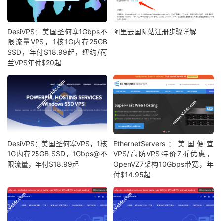
4
*
5
4.69
.
219.206
18.20
 ms  AS3356  
United
States
,
W
6
4.68
.
39.222
18.98
 ms  AS3356  
United
States
,
Wa
DesiVPS：美国圣何塞1Gbps不
阿里云国际站注册步骤详解
限流量VPS，1核1G内存25GB
7
223.120
.
6.53
18.09
 ms  AS58453  
United
States
,
SSD，年付$18.99起，纽约/荷
8
*
兰VPS年付$20起
9
*
10
*
11
221.183
.
55.22
214.62
 ms  AS9808  
China
,
Shangha
Traceroute
 to 
China
,
Guangzhou
 CU 
(
TCP 
Mode
,
Max
30
====================================================
traceroute to 
210.21
.
4.130
(
210.21
.
4.130
),
30
 hops m
DesiVPS：美国圣何塞VPS，1核
EthernetServers：美国便宜
1
45.145
.
148.1
0.44
 ms  AS35913  
United
States
,
C
1G内存25GB SSD，1Gbps@不
VPS/高防VPS特价7折优惠，
2
64.74
.
135.181
0.39
 ms  AS12182  
United
States
,
限流量，年付$18.99起
OpenVZ7架构10Gbps带宽，年
3
66.151
.
144.65
1.41
 ms  AS12182  
United
States
,
付$14.95起
4
*
5
4.69
.
153.129
9.19
 ms  AS3356  
United
States
,
Ca
6
4.26
.
1.134
10.80
 ms  AS3356  
United
States
,
Cal
7
219.158
.
98.49
170.77
 ms  AS4837  
China
,
Guangdo