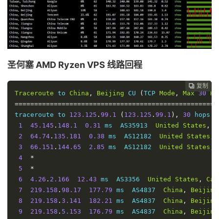
圣何塞 AMD Ryzen VPS 线路回程
复制
复制
复制



Traceroute
 to 
China
,
Beijing
 CU 
(
TCP 
Mode
,
Max
30
Ho
====================================================
traceroute to 
123.125
.
99.1
(
123.125
.
99.1
),
30
 hops m
1
45.145
.
148.1
0.31
 ms  AS35913  
United
States
,
C
2
64.74
.
135.181
0.38
 ms  AS12182  
United
States
,
3
66.151
.
144.65
2.85
 ms  AS12182  
United
States
,
4
*
5
*
6
4.26
.
2.166
12.43
 ms  AS3356  
United
States
,
Cal
7
219.158
.
98.17
177.79
 ms  AS4837  
China
,
Beijing
8
219.158
.
3.141
182.21
 ms  AS4837  
China
,
Beijing
9
219.158
.
5.153
176.79
 ms  AS4837  
China
,
Beijing