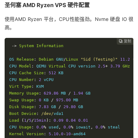
圣何塞 AMD Ryzen VPS 硬件配置
使用AMD Ryzen 平台，CPU性能强劲。Nvme 硬盘 IO 很
高。
复制
复制
复制
复制
复制





->
System
Information
OS 
Release
:
Debian
 GNU
/
Linux
"Sid (Testing)"
11.2
(
x
CPU 
Model
:
 QEMU 
Virtual
 CPU version 
2.5
+
3.79
GHz
CPU 
Cache
Size
:
512
 KB

CPU 
Number
:
2
Virt
Type
:
Memory
Usage
:
629.86
 MB 
/
1.94
Swap
Usage
:
0
 KB 
/
975.00
Disk
Usage
:
7.83
 GB 
/
29.80
Boot
Device
:
/dev/
Load
(
1
/
5
/
15min
):
0.09
0.04
0.01
CPU 
Usage
:
0.0
%
 used
,
0.0
%
 iowait
,
0.0
%
Kernel
Version
:
5.10
.
0
-
10
-