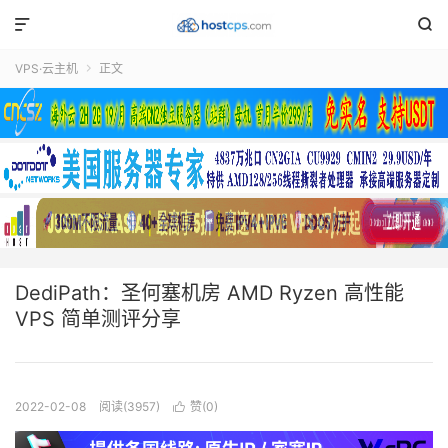


VPS·云主机
正文

DediPath：圣何塞机房 AMD Ryzen 高性能
VPS 简单测评分享
2022-02-08
阅读(3957)
赞(
0
)
