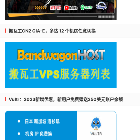
====================================================
traceroute to 
58.32
.
0.1
(
58.32
.
0.1
),
30
 hops max
,
32
1
45.145
.
148.1
0.54
 ms  http
:
403
  http
:
403
2
64.74
.
135.181
0.35
 ms  http
:
403
  http
:
403
3
66.151
.
144.1
1.19
 ms  http
:
403
  http
:
403
搬瓦工CN2 GIA-E，多达 12 个机房任意切换
4
213.248
.
81.133
1.38
 ms  http
:
403
  http
:
403
5
80.239
.
132.158
1.45
 ms  http
:
403
  http
:
403
6
59.43
.
181.157
130.34
 ms  http
:
403
  http
:
403
7
59.43
.
247.61
130.86
 ms  http
:
403
  http
:
403
8
59.43
.
130.205
127.18
 ms  http
:
403
  http
:
403
9
101.95
.
88.214
123.82
 ms  http
:
403
  http
:
403
10
58.32
.
0.1
128.06
 ms  http
:
403
  http
:
403
Vultr：2023新增优惠，新用户免费赠送250美元账户余额
Traceroute
 to 
China
,
Guangzhou
 CT CN2 
Gaming
Broadba
====================================================
traceroute to 
119.121
.
0.1
(
119.121
.
0.1
),
30
 hops max
1
45.145
.
148.1
3.26
 ms  http
:
403
  http
:
403
2
64.74
.
135.185
0.41
 ms  http
:
403
  http
:
403
3
66.151
.
144.65
1.46
 ms  http
:
403
  http
:
403