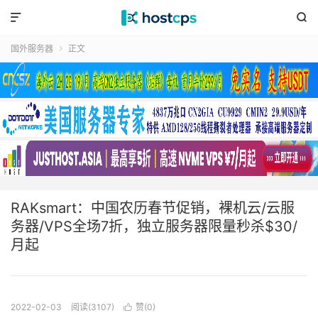


国外服务器
正文

RAKsmart：中国农历春节促销，裸机云/云服
务器/VPS全场7折，独立服务器限量秒杀$30/
月起
2022-02-03
阅读(3107)
赞(
0
)
