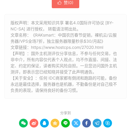
赞(
0
)

版权声明：本文采用知识共享 署名4.0国际许可协议 [BY-
NC-SA] 进行授权， 转载请注明出处。
文章名称：《RAKsmart：中国农历春节促销，裸机云/云服
务器/VPS全场7折，独立服务器限量秒杀$30/月起》
文章链接：
https://www.hostcps.com/27020.html
【声明】：国外主机测评仅分享信息，不参与任何交易，也
非中介，所有内容仅代表个人观点，均不作直接、间接、法
定、约定的保证，读者购买风险自担。一旦您访问国外主机
测评，即表示您已经知晓并接受了此声明通告。
【关于安全】：任何 IDC商家都有倒闭和跑路的可能，备份
永远是最佳选择，服务器也是机器，不勤备份是对自己极不
负责的表现，请保持良好的备份习惯。
分享到








