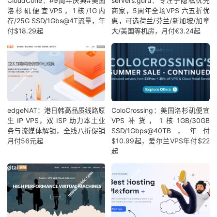
CloudCone：#9周年庆典#美国
servers.guru：专注于隐私优先
洛杉矶便宜VPS，1核/1G内
商家，5周年全场VPS 六五折优
存/25G SSD/1Gbs@4T流量，年
惠，可选荷兰/芬兰/新加坡/加拿
付$18.29起
大/美国等机房，月付€3.24起
edgeNAT：港日韩高品质线路原
ColoCrossing：美国洛杉矶便宜
生 IP VPS，双 ISP 助力本土业
VPS补货，1核1GB/30GB
务与流媒体解锁，全线八折促销
SSD/1Gbps@40TB，年付
月付56元起
$10.99起，爱尔兰VPS年付$22
起