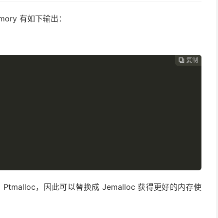
 Memory 有如下输出：
复制
复制
复制
复制




 Ptmalloc，因此可以替换成 Jemalloc 获得更好的内存使