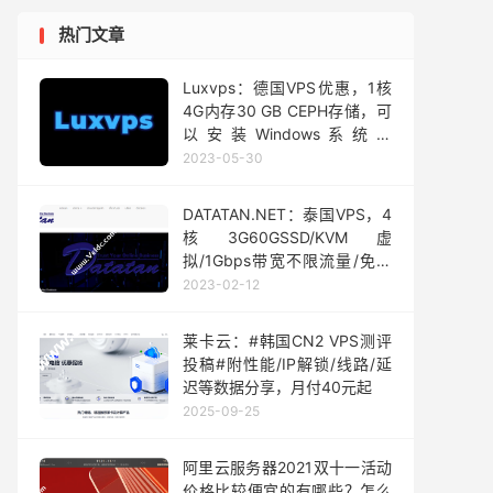
热门文章
Luxvps：德国VPS优惠，1核
4G内存30 GB CEPH存储，可
以安装Windows系统，
1Gbps@1TB，免费800 Gbps
2023-05-30
DDoS保护，月付€2.85起
DATATAN.​​NET：泰国VPS，4
核3G60GSSD/KVM虚
拟/1Gbps带宽不限流量/免费
DirectAdmin控制面板，月付
2023-02-12
$33.34起
莱卡云：#韩国CN2 VPS测评
投稿#附性能/IP解锁/线路/延
迟等数据分享，月付40元起
2025-09-25
阿里云服务器2021双十一活动
价格比较便宜的有哪些？怎么