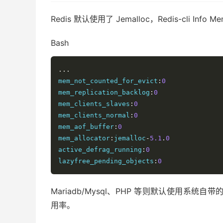
Redis 默认使用了 Jemalloc，Redis-cli Info
Bash
..
.
mem_not_counted_for_evict
:
0
mem_replication_backlog
:
0
mem_clients_slaves
:
0
mem_clients_normal
:
0
mem_aof_buffer
:
0
mem_allocator
:
jemalloc
-
5.1
.
0
active_defrag_running
:
0
lazyfree_pending_objects
:
0
Mariadb/Mysql、PHP 等则默认使用系统自带的
用率。