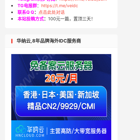
TG电报群
：
https://t.me/veidc
联系Q Q
：
点击此处对话
本站投稿方式
：
100元一篇，置顶三天！
华纳云,8年品牌海外IDC服务商