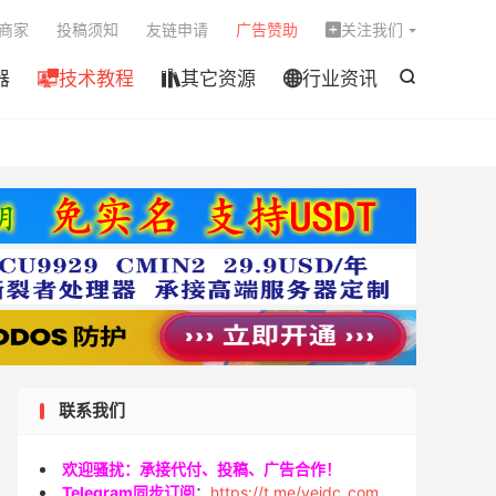

商家
投稿须知
友链申请
广告赞助
关注我们

器
技术教程
其它资源
行业资讯




联系我们
欢迎骚扰：承接代付、投稿、广告合作！
Telegram同步订阅
：
https://t.me/veidc_com