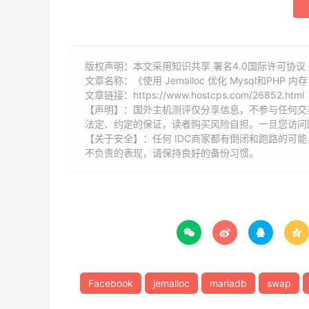
版权声明：本文采用知识共享 署名4.0国际许可协议 [
文章名称：《使用 Jemalloc 优化 Mysql和PHP 内
文章链接：
https://www.hostcps.com/26852.html
【声明】：国外主机测评仅分享信息，不参与任何交
法定、约定的保证，读者购买风险自担。一旦您访问
【关于安全】：任何 IDC商家都有倒闭和跑路的可
不负责的表现，请保持良好的备份习惯。




Facebook
jemalloc
mariadb
swap