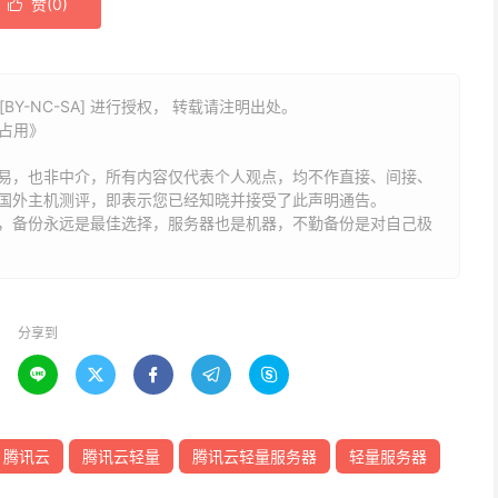
赞(
0
)

BY-NC-SA] 进行授权， 转载请注明出处。
存占用》
易，也非中介，所有内容仅代表个人观点，均不作直接、间接、
国外主机测评，即表示您已经知晓并接受了此声明通告。
能，备份永远是最佳选择，服务器也是机器，不勤备份是对自己极
分享到





腾讯云
腾讯云轻量
腾讯云轻量服务器
轻量服务器