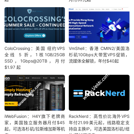
ColoCrossing：美国 纽约VPS
VmShell：香港 CMIN2/美国洛
全线 5 折，1核1GB/25GB
杉矶10Gbps大带宽VPS促销，
SSD，1Gbps@20TB，月付
流媒体全解锁，年付$40起
$1.97 起
iWebFusion：H4Y旗下老牌商
RackNerd：高性价比海外VPS
家，美国独立服务器月付$45
年付21.99美元起，线路稳定支
起，可选洛杉矶/拉斯维加斯等机
持自主换IP，可选美国洛杉矶/纽