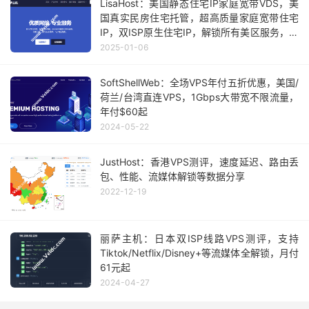
LisaHost：美国静态住宅IP家庭宽带VDS，美
国真实民房住宅托管，超高质量家庭宽带住宅
IP，双ISP原生住宅IP，解锁所有美区服务，月
付116元起
2025-01-06
SoftShellWeb：全场VPS年付五折优惠，美国/
荷兰/台湾直连VPS，1Gbps大带宽不限流量，
年付$60起
2024-05-22
JustHost：香港VPS测评，速度延迟、路由丢
包、性能、流媒体解锁等数据分享
2022-12-19
丽萨主机：日本双ISP线路VPS测评，支持
Tiktok/Netflix/Disney+等流媒体全解锁，月付
61元起
2024-04-27