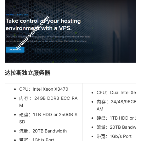
达拉斯独立服务器
CPU：Intel Xeon X3470
CPU：Dual Intel Xeo
内存：24GB DDR3 ECC RA
内存：24/48/96GB D
M
AM
硬盘：1TB HDD or 250GB S
硬盘：1TB HDD or 25
SD
流量：20TB Bandwid
流量：20TB Bandwidth
带宽：1Gb/s Port
带宽：1Gb/s Port