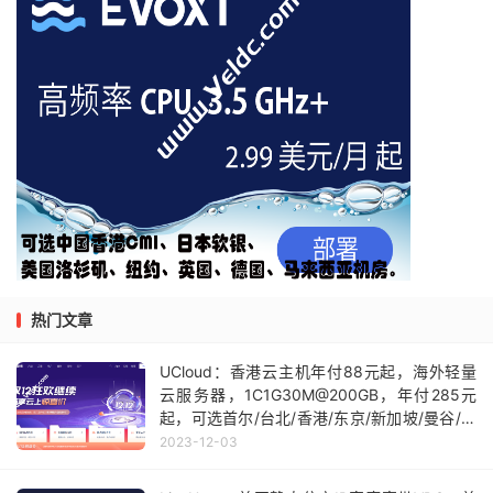
热门文章
UCloud：香港云主机年付88元起，海外轻量
云服务器，1C1G30M@200GB，年付285元
起，可选首尔/台北/香港/东京/新加坡/曼谷/洛
杉矶等机房
2023-12-03