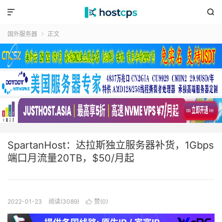


国外服务器
正文

SpartanHost：达拉斯独立服务器补货，1Gbps
端口月流量20TB，$50/月起
2022-01-23
阅读(3089)
赞(
0
)
