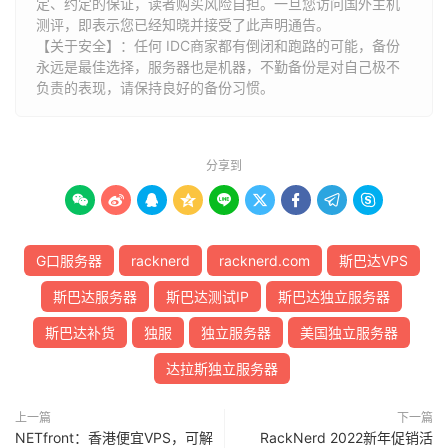
定、约定的保证，读者购买风险自担。一旦您访问国外主机
测评，即表示您已经知晓并接受了此声明通告。
【关于安全】：任何 IDC商家都有倒闭和跑路的可能，备份
永远是最佳选择，服务器也是机器，不勤备份是对自己极不
负责的表现，请保持良好的备份习惯。
分享到









G口服务器
racknerd
racknerd.com
斯巴达VPS
斯巴达服务器
斯巴达测试IP
斯巴达独立服务器
斯巴达补货
独服
独立服务器
美国独立服务器
达拉斯独立服务器
上一篇
下一篇
NETfront：香港便宜VPS，可解
RackNerd 2022新年促销活