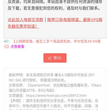
及资源，均来自网络。本站自身不提供任何资源的储存
及下载，若无意侵犯到您的权利，请及时与我们联系。
点此加入电报交流群
|
推荐订阅电报频道，最新VPS服
务器优惠早知道！
AD：
【上网哪家强，搬瓦工多个高品质机房，年付低至49.99美
元】
点我看看
赞(
0
)

版权声明：本文采用知识共享 署名4.0国际许可协议 [BY-
NC-SA] 进行授权， 转载请注明出处。
文章名称：《SpartanHost：达拉斯独立服务器补货，1Gbps
端口月流量20TB，$50/月起》
文章链接：
https://www.hostcps.com/26612.html
【声明】：国外主机测评仅分享信息，不参与任何交易，也
非中介，所有内容仅代表个人观点，均不作直接、间接、法