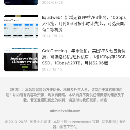
2026-03-26
liquidweb：新增无管理型VPS业务，10Gbps
大带宽，月付$5(可按小时计费)起，可选美国/
荷兰等机房
2024-08-26
ColoCrossing：年末促销，美国VPS 七五折优
惠，可选洛杉矶/纽约机房，1核1GB内存25GB
SSD，1Gbps@20TB，月付$2.96起
2023-12-15
【声明】：本站宗旨是为方便站长、科研及外贸人员，请勿用于其它非法用
途！站内所有内容及资源，均来自网络。本站自身不提供任何资源的储存及下
载，若无意侵犯到您的权利，请及时与我们联系，邮箱
admin#veidc.com
© 2010-2026
国外主机测评
本站主题由
themebetter
提供
网站地图
| 服务
器由
搬瓦工
赞助