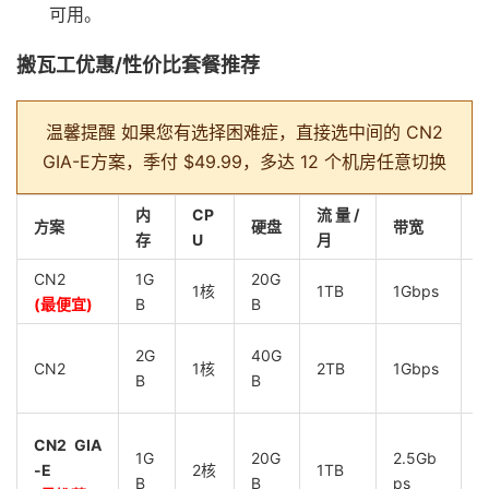
可用。
搬瓦工优惠/性价比套餐推荐
温馨提醒
如果您有选择困难症，直接选中间的 CN2
GIA-E方案，季付 $49.99，多达 12 个机房任意切换
内
CP
流量/
方案
硬盘
带宽
存
U
月
CN2
1G
20G
1核
1TB
1Gbps
(最便宜)
B
B
D
D
2G
40G
CN2
1核
2TB
1Gbps
B
B
CN2 GIA
D
1G
20G
2.5Gb
-E
2核
1TB
E
B
B
ps