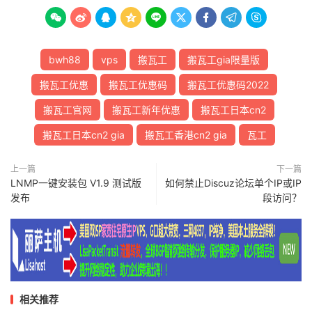









bwh88
vps
搬瓦工
搬瓦工gia限量版
搬瓦工优惠
搬瓦工优惠码
搬瓦工优惠码2022
搬瓦工官网
搬瓦工新年优惠
搬瓦工日本cn2
搬瓦工日本cn2 gia
搬瓦工香港cn2 gia
瓦工
上一篇
下一篇
LNMP一键安装包 V1.9 测试版
如何禁止Discuz论坛单个IP或IP
发布
段访问？
相关推荐