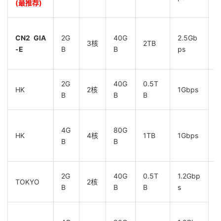
(最推荐)
D
_
CN2 GIA
2G
40G
2.5Gb
3核
2TB
-E
B
B
ps
_
2G
40G
0.5T
HK
2核
1Gbps
B
B
B
G
4G
80G
HK
4核
1TB
1Gbps
B
B
2G
40G
0.5T
1.2Gbp
TOKYO
2核
B
B
B
s
G