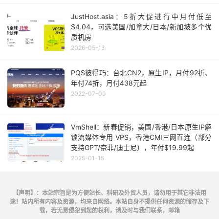
JustHost.asia：5折大促进行中月付低至
$4.04，可选美国/加拿大/日本/新加坡多个优
质机房
2026-05-13
PQS彼得巧：台北CN2，原生IP，月付92折、
年付74折，月付438元起
2022-07-09
VmShell：新春促销，美国/香港/日本原生IP解
锁流媒体专用 VPS，香港CMI三网直连（部分
支持GPT/奈菲/迪士尼），年付$19.99起
2025-01-15
【声明】：本站宗旨是为方便站长、科研及外贸人员，请勿用于其它非法用
途！站内所有内容及资源，均来自网络。本站自身不提供任何资源的储存及下
载，若无意侵犯到您的权利，请及时与我们联系，邮箱