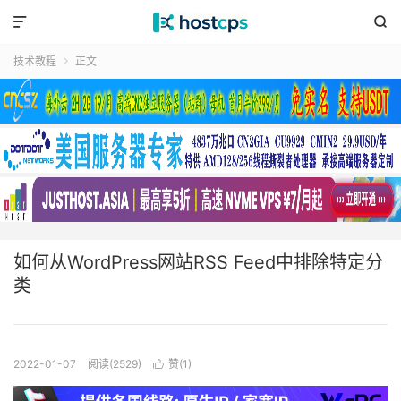


技术教程
正文

如何从WordPress网站RSS Feed中排除特定分
类
2022-01-07
阅读(2529)
赞(
1
)
