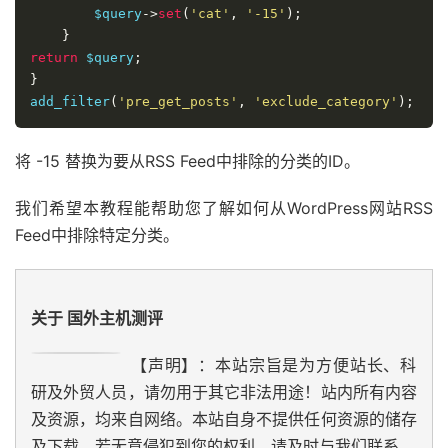
        $query
->
set
(
'cat'
,
'-15'
);
}
return
 $query
;
}
add_filter
(
'pre_get_posts'
,
'exclude_category'
);
将 -15 替换为要从RSS Feed中排除的分类的ID。
我们希望本教程能帮助您了解如何从WordPress网站RSS
Feed中排除特定分类。
关于 国外主机测评
【声明】：本站宗旨是为方便站长、科
研及外贸人员，请勿用于其它非法用途！站内所有内容
及资源，均来自网络。本站自身不提供任何资源的储存
及下载，若无意侵犯到您的权利，请及时与我们联系。