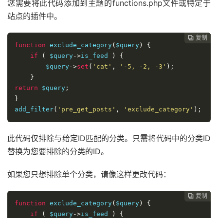
您需要将此代码添加到主题的functions.php文件或特定于
站点的插件中。
复制
复制
复制
复制




function
 exclude_category
(
$query
)
{
if
(
 $query
->
is_feed 
)
{
        $query
->
set
(
'cat'
,
'-5, -2, -3'
);
}
return
 $query
;
}
add_filter
(
'pre_get_posts'
,
'exclude_category'
);
此代码仅排除与给定ID匹配的分类。只需将代码中的分类ID
替换为您要排除的分类的ID。
如果您只想排除单个分类，请像这样更改代码：
复制
复制
复制



function
 exclude_category
(
$query
)
{
if
(
 $query
->
is_feed 
)
{