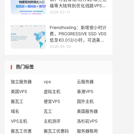
福等大陆特别优化线路VPS，
月付169元起
2026-07-11
Friendhosting：新增按小时计
费，PROGRESSIVE SSD VDS
低至€0.012/小时，可选美国/
日本/德国/荷兰等机房
2026-05-30
热门标签
独立服务器
vps
云服务器
美国VPS
虚拟主机
香港VPS
搬瓦工
便宜VPS
国外主机
域名
瓦工
美国服务器
VPS主机
主机测评
洛杉矶VPS
搬瓦工优惠
搬瓦工优惠码
服务器租用