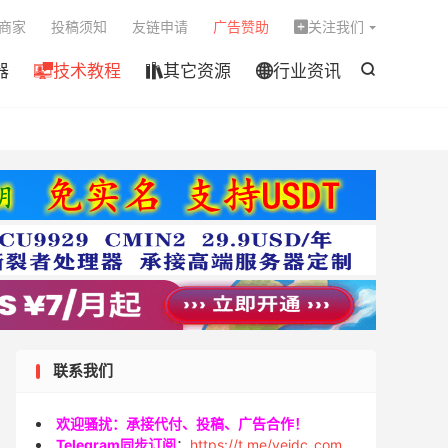

商家
投稿须知
友链申请
广告赞助
关注我们

器
技术教程
其它资源
行业资讯




联系我们
欢迎骚扰：承接代付、投稿、广告合作！
Telegram同步订阅
：
https://t.me/veidc_com