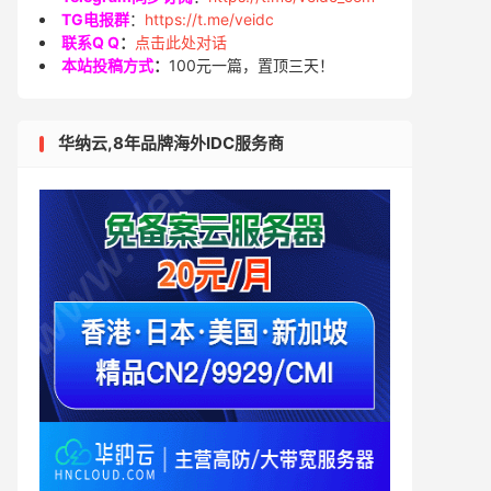
TG电报群
：
https://t.me/veidc
联系Q Q
：
点击此处对话
本站投稿方式
：
100元一篇，置顶三天！
华纳云,8年品牌海外IDC服务商