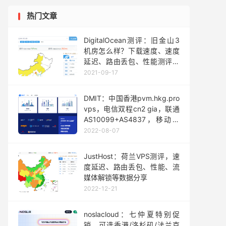
热门文章
DigitalOcean测评：旧金山3
机房怎么样？下载速度、速度
延迟、路由丢包、性能测评、
流媒体解锁
2021-09-17
DMIT：中国香港pvm.hkg.pro
vps，电信双程cn2 gia，联通
AS10099+AS4837，移动骨
干线路直连，最高达500Mbps
2022-08-07
JustHost：荷兰VPS测评，速
度延迟、路由丢包、性能、流
媒体解锁等数据分享
2022-12-21
noslacloud：七仲夏特别促
销，可选香港/洛杉矶/法兰克