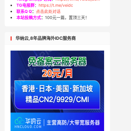
TG电报群
：
https://t.me/veidc
联系Q Q
：
点击此处对话
本站投稿方式
：
100元一篇，置顶三天！
华纳云,8年品牌海外IDC服务商