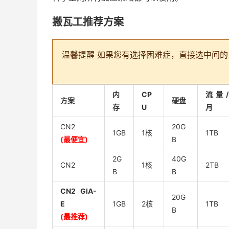
搬瓦工推荐方案
温馨提醒
如果您有选择困难症，直接选中间的 CN2
内
CP
流量/
方案
硬盘
存
U
月
CN2
20G
1GB
1核
1TB
(最便宜)
B
2G
40G
CN2
1核
2TB
B
B
CN2 GIA-
20G
E
1GB
2核
1TB
B
(最推荐)