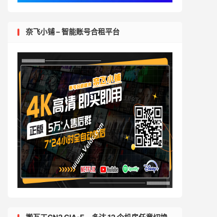
奈飞小铺 – 智能账号合租平台
cp.sh"