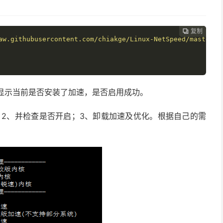
复制
复制
复制
复制
复制





aw.githubusercontent.com/chiakge/Linux-NetSpeed/master/t
面会显示当前是否安装了加速，是否启用成功。
，2、并检查是否开启；3、卸载加速及优化。根据自己的需