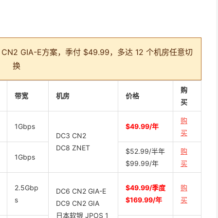
 GIA-E方案，季付 $49.99，多达 12 个机房任意切
换
购
带宽
机房
价格
买
购
1Gbps
$49.99/年
买
DC3 CN2
DC8 ZNET
$52.99/半年
购
1Gbps
$99.99/年
买
2.5Gbp
$49.99/季度
购
DC6 CN2 GIA-E
s
$169.99/年
买
DC9 CN2 GIA
日本软银 JPOS_1