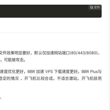
复制
复制
复制



件效果明显要好，默认仅加速网站端口(80/443/8080)，
低，可能被攻击。
优化更好，BBR 加速 VPS 下载速度更好。BBR Plus与
不稳定的情况 ，开飞机比较合适，不适合建站。开飞机就用
。