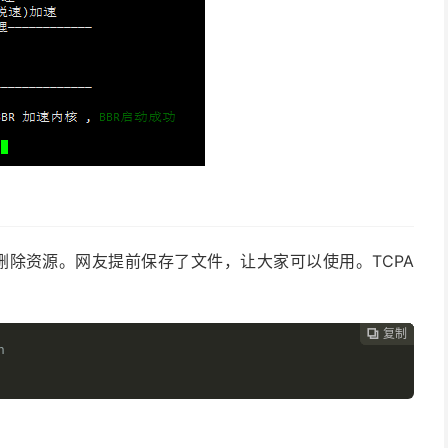
删除资源。网友提前保存了文件，让大家可以使用。TCPA
复制
复制
复制
复制




h