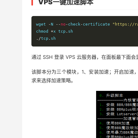
VPS一键加速脚本
wget 
-
N 
--
no
-
check
-
certificate 
"https://r
chmod 
+
x tcp
.
./
tcp
.
sh
通过 SSH 登录 VPS 云服务器，在面板最下
该脚本分为三个模块，1、安装加速；开启加速
求来选择加速策略。