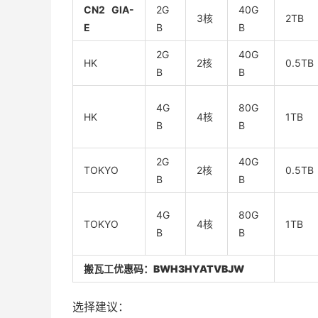
CN2 GIA-
2G
40G
3核
2TB
E
B
B
2G
40G
HK
2核
0.5TB
B
B
4G
80G
HK
4核
1TB
B
B
2G
40G
TOKYO
2核
0.5TB
B
B
4G
80G
TOKYO
4核
1TB
B
B
搬瓦工优惠码：
BWH3HYATVBJW
选择建议：