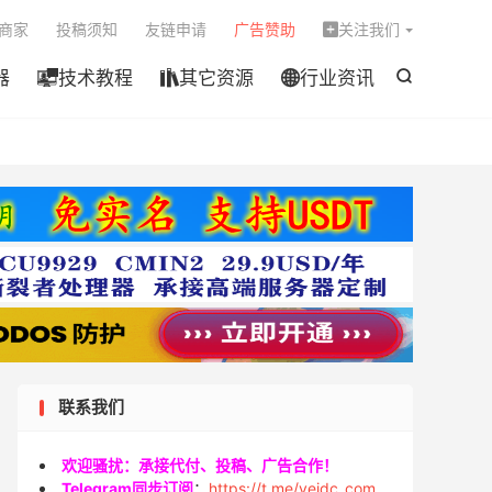

商家
投稿须知
友链申请
广告赞助
关注我们

器
技术教程
其它资源
行业资讯




联系我们
欢迎骚扰：承接代付、投稿、广告合作！
Telegram同步订阅
：
https://t.me/veidc_com