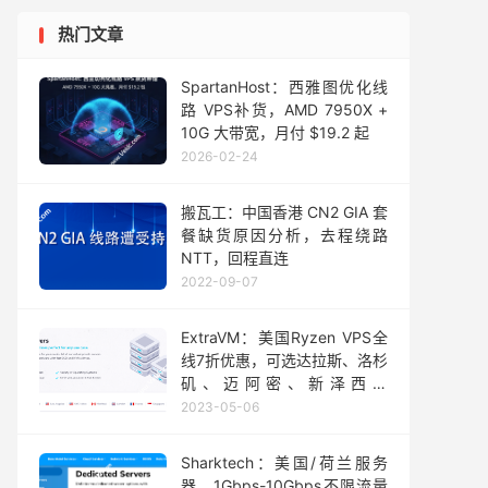
热门文章
SpartanHost：西雅图优化线
路 VPS补货，AMD 7950X +
10G 大带宽，月付 $19.2 起
2026-02-24
搬瓦工：中国香港 CN2 GIA 套
餐缺货原因分析，去程绕路
NTT，回程直连
2022-09-07
ExtraVM：美国Ryzen VPS全
线7折优惠，可选达拉斯、洛杉
矶、迈阿密、新泽西，
10Gbps大带宽不限流量，免
2023-05-06
费100Gbps DDoS高防，月付
$3.5起
Sharktech：美国/荷兰服务
器，1Gbps-10Gbps不限流量