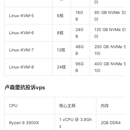
0)
16G
90 GB NVMe SSD 
Linux-KVM-5
6核
B
0)
24G
120 GB NVMe SSD
Linux-KVM-6
8核
B
0)
48G
200 GB NVMe SSD
Linux-KVM-7
12核
B
10)
96G
400 GB NVMe SSD
Linux-KVM-8
24核
B
10)
卢森堡抗投诉vps
CPU
核心主频
内存
1 vCPU @ 3.8Gh
Ryzen 9 3900X
2GB DDR4
z