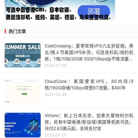
热门文章
ColoCrossing：夏季常规VPS六五折促销，黑
五/情人节美国VPS补货，可选洛杉矶/纽约机
房，1核/1GB/20GB SSD/1Gbps@不限流量，
年付$10起
2024-07-25
CloudCone：美国便宜VPS，3G内存/3
核/190G存储/1Gbps带宽6T流量，$49/年
2022-03-28
Virtono：新上日本东京、加拿大蒙特利尔机
房，另有中国香港/新加坡/美国等机房可选，
月付2.63美元起，支持支付宝
2022-07-20