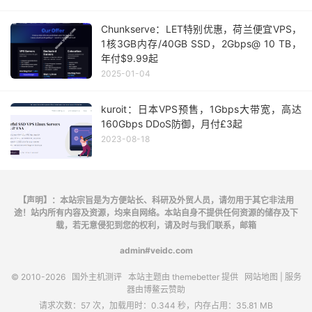
Chunkserve：LET特别优惠，荷兰便宜VPS，
1核3GB内存/40GB SSD，2Gbps@ 10 TB，
年付$9.99起
2025-01-04
kuroit：日本VPS预售，1Gbps大带宽，高达
160Gbps DDoS防御，月付£3起
2023-08-18
【声明】：本站宗旨是为方便站长、科研及外贸人员，请勿用于其它非法用
途！站内所有内容及资源，均来自网络。本站自身不提供任何资源的储存及下
载，若无意侵犯到您的权利，请及时与我们联系，邮箱
admin#veidc.com
© 2010-2026
国外主机测评
本站主题由
themebetter
提供
网站地图
| 服务
器由
博鳌云
赞助
请求次数：57 次，加载用时：0.344 秒，内存占用：35.81 MB