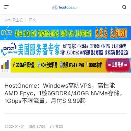


VPS·云主机
正文

HostGnome：Windows高防VPS，高性能
AMD Epyc，1核6GDDR4/40GB NVMe存储，
1Gbps不限流量，月付$ 9.99起
2022-01-01
阅读(3706)
赞(
2
)
