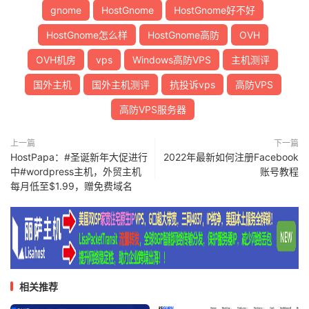
gnome
HostGnome
HostGnome好不好
HostGnome怎么样
HostGnome高防
OVH
OVH机房
vps
Windows高防VPS
主机测评
国外主机
国外主机测评
抗投诉vps
高防VPS
高防VPS服务器
上一篇
下一篇
HostPapa：#圣诞新年大促进行
2022年最新如何注册Facebook
中#wordpress主机，外贸主机
账号教程
每月低至$1.99，赠免费域名
相关推荐