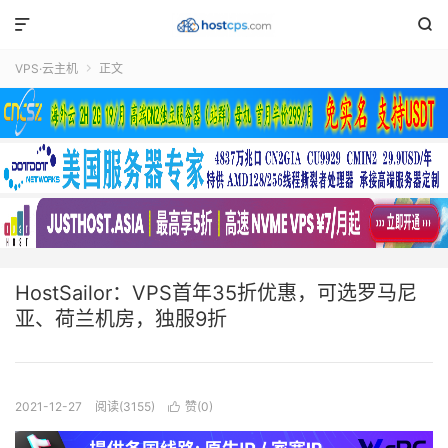


VPS·云主机
正文

HostSailor：VPS首年35折优惠，可选罗马尼
亚、荷兰机房，独服9折
2021-12-27
阅读(3155)
赞(
0
)
