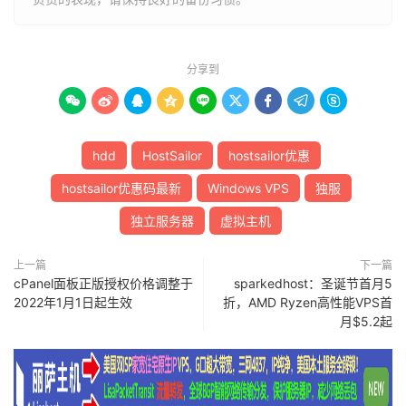
分享到









hdd
HostSailor
hostsailor优惠
hostsailor优惠码最新
Windows VPS
独服
独立服务器
虚拟主机
上一篇
下一篇
cPanel面板正版授权价格调整于
sparkedhost：圣诞节首月5
2022年1月1日起生效
折，AMD Ryzen高性能VPS首
月$5.2起