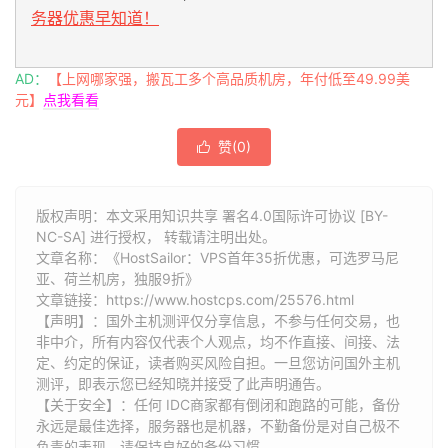
务器优惠早知道！
AD：
【上网哪家强，搬瓦工多个高品质机房，年付低至49.99美
元】
点我看看
赞(
0
)

版权声明：本文采用知识共享 署名4.0国际许可协议 [BY-
NC-SA] 进行授权， 转载请注明出处。
文章名称：《HostSailor：VPS首年35折优惠，可选罗马尼
亚、荷兰机房，独服9折》
文章链接：
https://www.hostcps.com/25576.html
【声明】：国外主机测评仅分享信息，不参与任何交易，也
非中介，所有内容仅代表个人观点，均不作直接、间接、法
定、约定的保证，读者购买风险自担。一旦您访问国外主机
测评，即表示您已经知晓并接受了此声明通告。
【关于安全】：任何 IDC商家都有倒闭和跑路的可能，备份
永远是最佳选择，服务器也是机器，不勤备份是对自己极不
负责的表现，请保持良好的备份习惯。