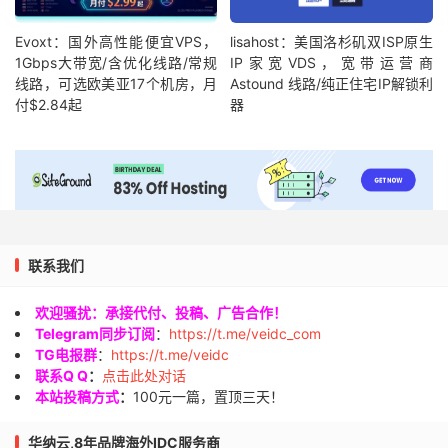
Evoxt：国外高性能便宜VPS，
lisahost：美国洛杉矶双ISP原生
1Gbps大带宽/含优化线路/常规
IP家宽VDS，宽带运营商
线路，可选欧美亚17个机房，月
Astound 线路/纯正住宅IP解锁利
付$2.84起
器
联系我们
欢迎骚扰：承接代付、投稿、广告合作！
Telegram同步订阅
：
https://t.me/veidc_com
TG电报群
：
https://t.me/veidc
联系Q Q
：
点击此处对话
本站投稿方式
：
100元一篇，置顶三天！
华纳云,8年品牌海外IDC服务商