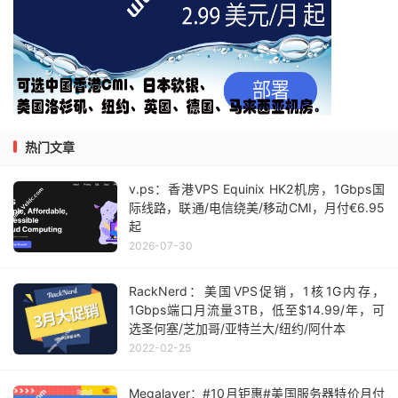
热门文章
v.ps：香港VPS Equinix HK2机房，1Gbps国
际线路，联通/电信绕美/移动CMI，月付€6.95
起
2026-07-30
RackNerd：美国VPS促销，1核1G内存，
1Gbps端口月流量3TB，低至$14.99/年，可
选圣何塞/芝加哥/亚特兰大/纽约/阿什本
2022-02-25
Megalayer：#10月钜惠#美国服务器特价月付