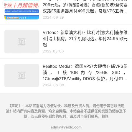
299元起，多种线路可选；香港/新加坡/圣何塞
双路E5服务器月付499元起，常规VPS五折月
付24元起
2024-09-29
Virtono：新增澳大利亚|比利时|意大利|塞尔维
亚|瑞士机房，21个机房可选，年付24.95 欧元
起
2022-08-06
Realtox Media：德国VPS/大硬盘存储VPS促
销，1核1GB内存/25GB SSD，
1Gbps@2TB/Voxility DDOS 保护，月付€1，
年付€8起
2024-06-09
【声明】：本站宗旨是为方便站长、科研及外贸人员，请勿用于其它非法用
途！站内所有内容及资源，均来自网络。本站自身不提供任何资源的储存及下
载，若无意侵犯到您的权利，请及时与我们联系，邮箱
admin#veidc.com