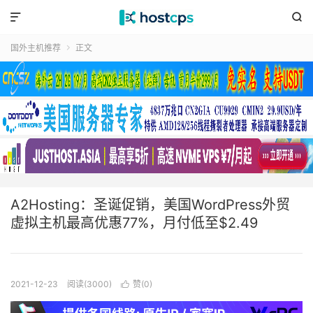


国外主机推荐
正文

A2Hosting：圣诞促销，美国WordPress外贸
虚拟主机最高优惠77%，月付低至$2.49
2021-12-23
阅读(3000)
赞(
0
)
