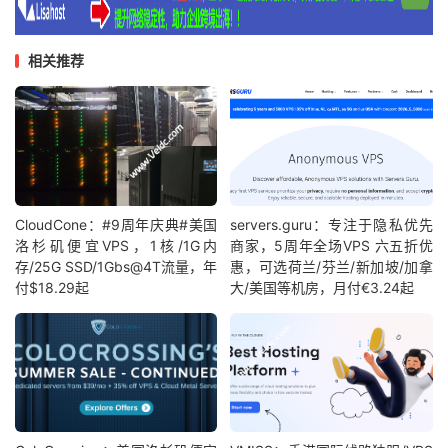
相关推荐
CloudCone：#9周年庆典#美国
servers.guru：专注于隐私优先
洛杉矶便宜VPS，1核/1G内
商家，5周年全场VPS 六五折优
存/25G SSD/1Gbs@4T流量，年
惠，可选荷兰/芬兰/新加坡/加拿
付$18.29起
大/美国等机房，月付€3.24起