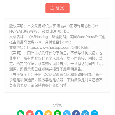
赞(
0
)

版权声明：本文采用知识共享 署名4.0国际许可协议 [BY-
NC-SA] 进行授权， 转载请注明出处。
文章名称：《A2Hosting：圣诞促销，美国WordPress外贸虚
拟主机最高优惠77%，月付低至$2.49》
文章链接：
https://www.hostcps.com/24909.html
【声明】：国外主机测评仅分享信息，不参与任何交易，也
非中介，所有内容仅代表个人观点，均不作直接、间接、法
定、约定的保证，读者购买风险自担。一旦您访问国外主机
测评，即表示您已经知晓并接受了此声明通告。
【关于安全】：任何 IDC商家都有倒闭和跑路的可能，备份
永远是最佳选择，服务器也是机器，不勤备份是对自己极不
负责的表现，请保持良好的备份习惯。
分享到








