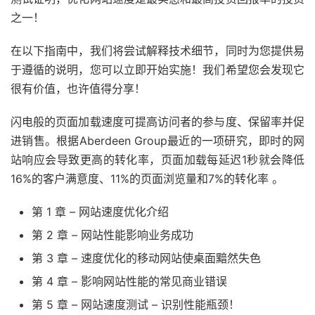
之一！
在以下指南中，我们将尝试解释技术细节，同时为您提供易
于遵循的说明，您可以立即开始实施！我们希望您会发现它
很有价值，也许值得分享！
闪电般的页面加载速度可提高访问者的参与度、保留率并促
进销售。根据Aberdeen Group最近的一项研究，即时的网
站响应会导致更高的转化率，页面加载每延迟1秒就会降低
16%的客户满意度、11%的页面浏览量和7%的转化率 。
第 1 章 – 网站速度优化介绍
第 2 章 – 网站性能影响业务成功
第 3 章 – 速度优化的移动网站使桌面黯然失色
第 4 章 – 影响网站性能的常见商业错误
第 5 章 – 网站速度测试 – 识别性能瓶颈！