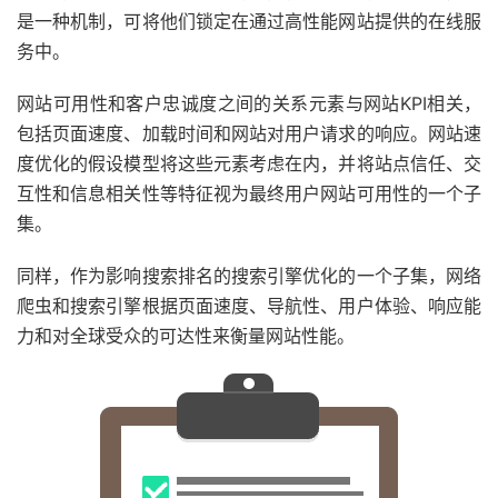
是一种机制，可将他们锁定在通过高性能网站提供的在线服
务中。
网站可用性和客户忠诚度之间的关系元素与网站KPI相关，
包括页面速度、加载时间和网站对用户请求的响应。网站速
度优化的假设模型将这些元素考虑在内，并将站点信任、交
互性和信息相关性等特征视为最终用户网站可用性的一个子
集。
同样，作为影响搜索排名的搜索引擎优化的一个子集，网络
爬虫和搜索引擎根据页面速度、导航性、用户体验、响应能
力和对全球受众的可达性来衡量网站性能。