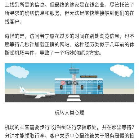
上找到所需的信息。但最终的输家是在线企业，尽管托管了
所寻求的确切信息和服务，但无法足够快地接触到他们的在
线客户。
奇怪的是，访问者宁愿花过多的时间在别处浏览信息，也不
愿等待几秒钟加载正确的网站。这种经历类似于几年前的休
斯顿机场事件，导致了一个巧妙的解决方案。
玩转人类心理
机场的乘客需要步行1分钟到达行李提取处，并在那里等待7
分钟才能领取行李。客户关系中心最终被关于服务缓慢的投