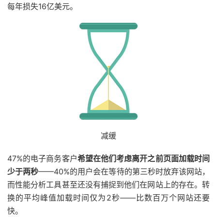
每年损失16亿美元。
减缓
47%的电子商务客户
希望在他们考虑离开之前页面加载时间
少于两秒
——40%的用户会在等待的第三秒时放弃该网站，
而性能分析工具甚至还没有捕捉到他们在网站上的存在。转
换的平均峰值加载时间仅为2秒——比数百万个网站还要
快。