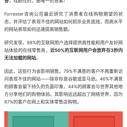
答：
戏剧性的，是唯一的答案！
Forrester咨询公司最近研究了消费者在线购物期望的状
态，并评估了表现不佳的网站如何扼杀业务底线，而高水平
的网站表现如何迅速提高销售额。
研究发现，88%的互联网用户选择提供高性能和用户友好网
站体验的在线零售商，
近50%的互联网用户会放弃在3秒内
无法加载的网站
。
因此，这些行为会影响销售。79%不满意的客户不再重新访
问表现不佳的网站——除非你是谷歌或亚马逊。46%不满意
的顾客会留下持久的负面印象，44%的顾客会与世界其他地
方分享他们的购物体验。其影响远远超出了网络世界，因为
87%的客户在网上和实体零售店购物。