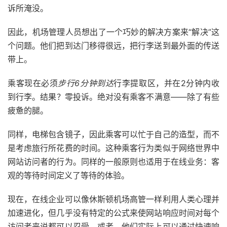
诉所淹没。
因此，机场管理人员想出了一个巧妙的解决方案来“解决”这
个问题。他们把到达门移得很远，把行李送到最外面的传送
带上。
乘客现在必须
步行6分钟到达
行李提取区，并在2分钟内收
到行李。结果？零投诉。绝对没有乘客不满意——除了有些
疲惫的腿。
同样，电梯包含镜子，因此乘客可以忙于自己的造型，而不
是考虑旅行所花费的时间。这种乘客行为类似于网络世界中
网站访问者的行为。同样的一般原则也适用于在线业务：客
观的等待时间定义了等待的体验。
现在，在线企业可以像休斯顿机场高管一样利用人类心理并
加速进化，但几乎没有特定的公式来使网站响应时间对每个
访问者来说都可以忍受。或者，他们实际上可以通过快速响