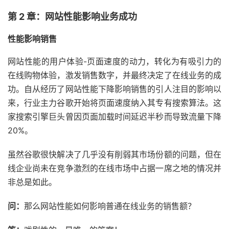
第 2 章：网站性能影响业务成功
性能影响销售
网站性能的用户体验-页面速度的动力，转化为有吸引力的
在线购物体验，激发销售数字，并最终决定了在线业务的成
功。自从经历了网站性能下降影响销售的引人注目的影响以
来，行业主力谷歌开始将页面速度纳入其专有搜索算法。这
家搜索引擎巨头曾因页面加载时间延迟半秒而导致流量下降
20%。
虽然谷歌很快解决了几乎没有削弱其市场份额的问题，但在
线企业尚未在竞争激烈的在线市场中占据一席之地的情况并
非总是如此。
问：
那么网站性能如何影响普通在线业务的销售额？