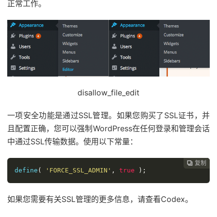
正常工作。
disallow_file_edit
一项安全功能是通过SSL管理。如果您购买了SSL证书，并
且配置正确，您可以强制WordPress在任何登录和管理会话
中通过SSL传输数据。使用以下常量：
复制
复制
复制
复制
复制
复制






define
(
'FORCE_SSL_ADMIN'
,
true
);
如果您需要有关SSL管理的更多信息，请查看Codex。