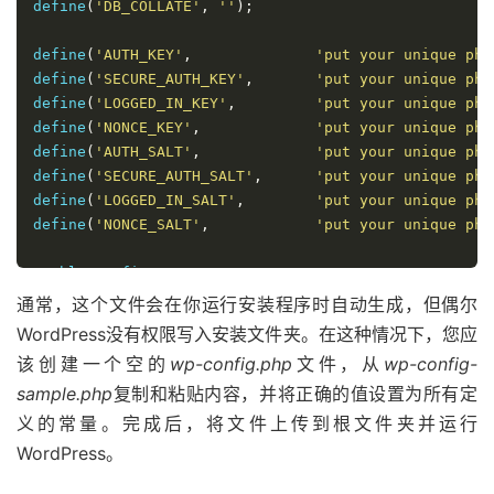
define
(
'DB_COLLATE'
,
''
);
define
(
'AUTH_KEY'
,
'put your unique phr
define
(
'SECURE_AUTH_KEY'
,
'put your unique phr
define
(
'LOGGED_IN_KEY'
,
'put your unique phr
define
(
'NONCE_KEY'
,
'put your unique phr
define
(
'AUTH_SALT'
,
'put your unique phr
define
(
'SECURE_AUTH_SALT'
,
'put your unique phr
define
(
'LOGGED_IN_SALT'
,
'put your unique phr
define
(
'NONCE_SALT'
,
'put your unique phr
$table_prefix  
=
'wp_'
;
通常，这个文件会在你运行安装程序时自动生成，但偶尔
/* That's all, stop editing! Happy blogging. */
WordPress没有权限写入安装文件夹。在这种情况下，您应
该创建一个空的
wp-config.php
文件，从
wp-config-
sample.php
复制和粘贴内容，并将正确的值设置为所有定
义的常量。完成后，将文件上传到根文件夹并运行
WordPress。