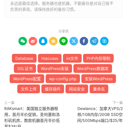
永远是最佳选择，服务器也是机器，不勤备份是对自己极不
负责的表现，请保持良好的备份习惯。
分享到









Database
htaccess
ini文件
PHP内存限制
SSL证书
WordPress安装
WordPress数据库
WordPress配置
wp-config.php
安装WordPress
文件上传
缓存插件
网站安全
重命名
上一篇
下一篇
RAKsmart：美国独立服务器租
Dewlance：加拿大VPS/2
用，首月半价促销，圣何塞和洛
核/1GB内存/20GB SSD空
杉矶机房，数款机器首月半价低
间/500Mbps端口/$25/年
至$38/月