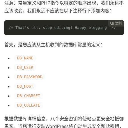
注意：常量定义和PHP指令以特定的顺序出现，我们永远不
应该改变。我们永远不应该在以下注释行下添加内容：
复制
复制
复制
复制
复制
复制
复制
复制
复制
复制
复制
复制
复制
复制
复制
复制
复制
复制
复制
复制
复制
复制
复制
复制
复制

























/* That's all, stop editing! Happy blogging. */
首先，是您应该从主机收到的数据库常量的定义：
DB_NAME
DB_USER
DB_PASSWORD
DB_HOST
DB_CHARSET
DB_COLLATE
根据数据库详细信息，八个安全密钥将使站点更安全地抵御
黑客。当您运行安装WordPress将自动生成安全和盐密钥，