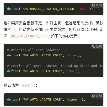
复制
复制
复制
复制
复制
复制
复制
复制
复制
复制










define
(
'AUTOMATIC_UPDATER_DISABLED'
,
true
);
也许禁用安全更新不是一个好主意，但这是您的选择。默认
情况下，自动更新不适用于主要版本，但您可以启用任何定
义
如下的核心更新：
WP_AUTO_UPDATE_CORE
复制
复制
复制
复制
复制
复制
复制
复制
复制









# Disables all core updates:
define
(
'WP_AUTO_UPDATE_CORE'
,
false
);
# Enables all core updates, including minor and majo
define
(
'WP_AUTO_UPDATE_CORE'
,
true
);
默认值为
：
minor
复制
复制
复制
复制
复制
复制
复制
复制








define
(
'WP_AUTO_UPDATE_CORE'
,
'minor'
);