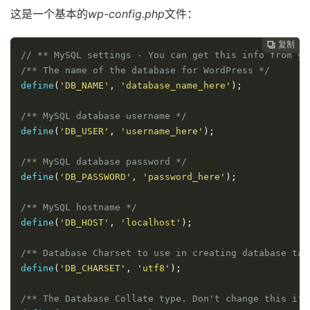
这是一个基本的
wp-config.php
文件：
复制
复制
复制
复制
复制
复制
复制
复制
复制
复制
复制
复制
复制
复制
复制
复制
复制
复制
复制
复制
复制
复制
复制
复制
复制
复制


























// ** MySQL settings - You can get this info from yo
/** The name of the database for WordPress */
define
(
'DB_NAME'
,
'database_name_here'
);
/** MySQL database username */
define
(
'DB_USER'
,
'username_here'
);
/** MySQL database password */
define
(
'DB_PASSWORD'
,
'password_here'
);
/** MySQL hostname */
define
(
'DB_HOST'
,
'localhost'
);
/** Database Charset to use in creating database tab
define
(
'DB_CHARSET'
,
'utf8'
);
/** The Database Collate type. Don't change this if 