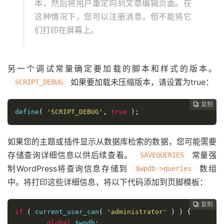
本，然后将用户重定向到文章编辑页面。在
这种情况下，您可以注册消息，但不能将它
们打印在屏幕上。
另一个调试常量确定要加载的脚本和样式的版本。
如果要加载未压缩版本，请设置为true：
SCRIPT_DEBUG
复制
复制
复制
复制
复制
复制
复制
复制
复制
复制
复制
复制
复制
复制
复制
复制
复制
复制


















define
(
'SCRIPT_DEBUG'
,
true
);
如果您的主题或插件显示从数据库检索的数据，您可能需要
存储查询详细信息以供后续查看。
常量强
SAVEQUERIES
制WordPress将查询信息存储到
数组
$wpdb->queries
中。将打印这些详细信息，将以下代码添加到页脚模板：
复制
复制
复制
复制
复制
复制
复制
复制
复制
复制
复制
复制
复制
复制
复制
复制
复制

















if
(
 current_user_can
(
'administrator'
)
)
{
global
 $wpdb
;