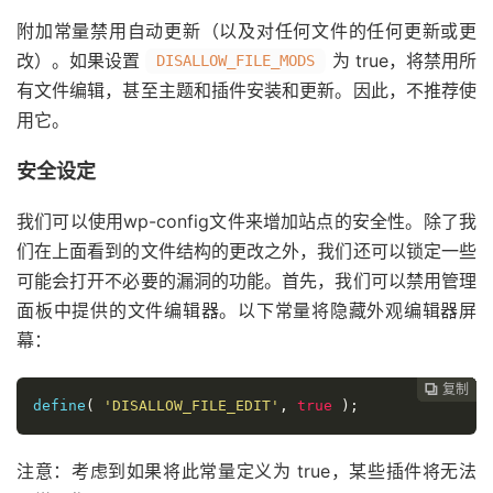
附加常量禁用自动更新（以及对任何文件的任何更新或更
改）。如果设置
为 true，将禁用所
DISALLOW_FILE_MODS
有文件编辑，甚至主题和插件安装和更新。因此，不推荐使
用它。
安全设定
我们可以使用wp-config文件来增加站点的安全性。除了我
们在上面看到的文件结构的更改之外，我们还可以锁定一些
可能会打开不必要的漏洞的功能。首先，我们可以禁用管理
面板中提供的文件编辑器。以下常量将隐藏外观编辑器屏
幕：
复制
复制
复制
复制
复制
复制
复制







define
(
'DISALLOW_FILE_EDIT'
,
true
);
注意：考虑到如果将此常量定义为 true，某些插件将无法