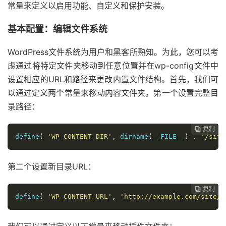
常量来定义以启用功能、自定义和保护安装。
基本配置：编辑文件系统
WordPress文件系统为用户和黑客所熟知。为此，您可以考
虑通过将特定文件夹移动到任意位置并在wp-config文件中
设置相应的URL和路径来更改内置文件结构。首先，我们可
以通过定义两个常量来移动内容文件夹。第一个设置完整目
录路径：
复制
复制
复制
复制
复制
复制
复制
复制
复制
复制
复制
复制
复制
复制
复制
复制
复制
复制
复制
复制
复制
复制
复制
复制
























define
(
'WP_CONTENT_DIR'
,
 dirname
(
__FILE__
)
.
'/site
第二个设置新目录URL：
复制
复制
复制
复制
复制
复制
复制
复制
复制
复制
复制
复制
复制
复制
复制
复制
复制
复制
复制
复制
复制
复制
复制























define
(
'WP_CONTENT_URL'
,
'http://example.com/site/w