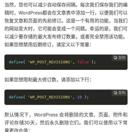
当然，您也可以减少自动保存间隔。每次我们保存我们的编
辑时，WordPress都会在文章表中添加一行，以便我们可以
恢复文章和页面的先前修订。这是一个有用的功能，当我们
的网站变大时，它可能会变成一个问题。幸运的是，我们可
以减少要存储的最大发布修订数量，或者完全禁用该功能。
如果您想禁用后期修订，请定义以下常量：
复制
复制
复制
复制
复制
复制
复制
复制
复制
复制
复制
复制
复制
复制
复制















define
(
'WP_POST_REVISIONS'
,
false
);
如果您想限制最大修订数，请添加以下行：
复制
复制
复制
复制
复制
复制
复制
复制
复制
复制
复制
复制
复制
复制














define
(
'WP_POST_REVISIONS'
,
10
);
默认情况下，WordPress 会将删除的文章、页面、附件和
评论存储30天，然后永久删除它们。我们可以使用以下常
量更改此值：