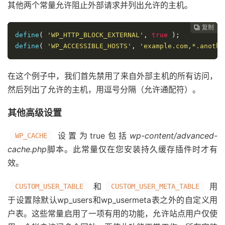
其他两个常量允许阻止外部请求并列出允许的主机。
复制
复制
复制
复制
复制





define
(
'WP_HTTP_BLOCK_EXTERNAL'
,
true
);
define
(
'WP_ACCESSIBLE_HOSTS'
,
'example.com,*.anothe
在这个例子中，我们首先禁用了来自外部主机的所有访问，
然后列出了允许的主机，用逗号分隔（允许通配符）。
其他高级设置
设置为true包括
wp-content/advanced-
WP_CACHE
cache.php
脚本。此常量仅在您安装持久缓存插件时才有
效。
和
用
CUSTOM_USER_TABLE
CUSTOM_USER_META_TABLE
于设置除默认wp_users和wp_usermeta表之外的自定义用
户表。这些常量启用了一项有用的功能，允许站点用户仅使