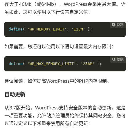
存大于40Mb（或64Mb），WordPress会采用最大值。话
虽如此，您可以使用以下行设置自定义值：
复制
复制
复制
复制
复制
复制
复制
复制
复制
复制
复制
复制












define
(
'WP_MEMORY_LIMIT'
,
'128M'
);
如果需要，您还可以使用以下语句设置最大内存限制：
复制
复制
复制
复制
复制
复制
复制
复制
复制
复制
复制











define
(
'WP_MAX_MEMORY_LIMIT'
,
'256M'
);
建议阅读：如何提高WordPress中的PHP内存限制。
自动更新
从3.7版开始，WordPress支持安全版本的自动更新。这是
一项重要功能，允许站点管理员始终保持其网站安全。您可
以通过定义以下常量来禁用所有自动更新：