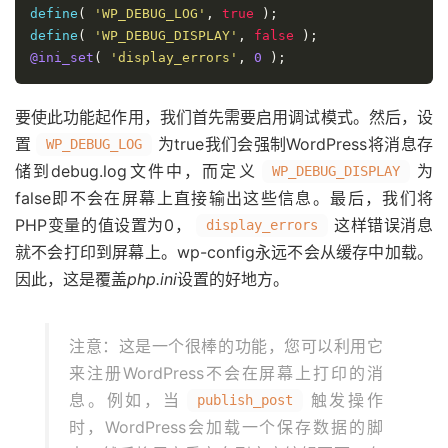
define
(
'WP_DEBUG_LOG'
,
true
);
define
(
'WP_DEBUG_DISPLAY'
,
false
);
@ini_set
(
'display_errors'
,
0
);
要使此功能起作用，我们首先需要启用调试模式。然后，设
置
为true我们会强制WordPress将消息存
WP_DEBUG_LOG
储到debug.log文件中，而定义
为
WP_DEBUG_DISPLAY
false即不会在屏幕上直接输出这些信息。最后，我们将
PHP变量的值设置为0，
这样错误消息
display_errors
就不会打印到屏幕上。wp-config永远不会从缓存中加载。
因此，这是覆盖
php.ini
设置的好地方。
注意：这是一个很棒的功能，您可以利用它
来注册WordPress不会在屏幕上打印的消
息。例如，当
触发操作
publish_post
时，WordPress会加载一个保存数据的脚