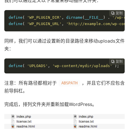
我们可以通过定义以下常量来移动插件文件夹：
复制
复制
复制
复制
复制
复制
复制
复制
复制
复制
复制
复制
复制
复制
复制
复制
复制
复制
复制
复制
复制
复制






















define
(
'WP_PLUGIN_DIR'
,
 dirname
(
__FILE__
)
.
'/wp-co
define
(
'WP_PLUGIN_URL'
,
'http://example.com/wp-cont
同样，我们可以通过设置新的目录路径来移动uploads文件
夹：
复制
复制
复制
复制
复制
复制
复制
复制
复制
复制
复制
复制
复制
复制
复制
复制
复制
复制
复制
复制
复制





















define
(
'UPLOADS'
,
'wp-content/mydir/uploads'
);
注意：所有路径都相对于
，并且它们不应包含
ABSPATH
前导斜杠。
完成后，排列文件夹并重新加载WordPress。