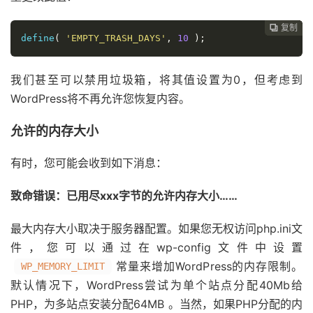
复制
复制
复制
复制
复制
复制
复制
复制
复制
复制
复制
复制
复制













define
(
'EMPTY_TRASH_DAYS'
,
10
);
我们甚至可以禁用垃圾箱，将其值设置为0，但考虑到
WordPress将不再允许您恢复内容。
允许的内存大小
有时，您可能会收到如下消息：
致命错误：已用尽xxx字节的允许内存大小……
最大内存大小取决于服务器配置。如果您无权访问php.ini文
件，您可以通过在wp-config文件中设置
常量来增加WordPress的内存限制。
WP_MEMORY_LIMIT
默认情况下，WordPress尝试为单个站点分配40Mb给
PHP，为多站点安装分配64MB 。当然，如果PHP分配的内