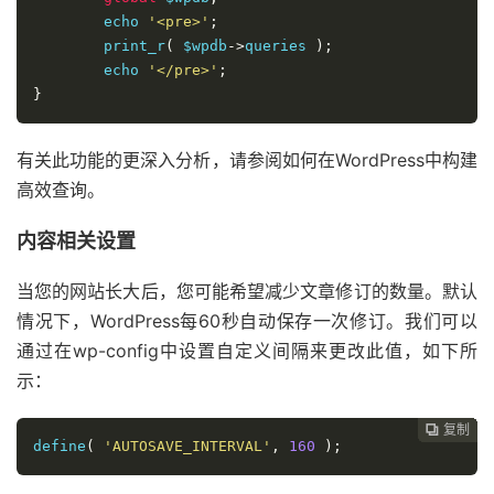
        echo 
'<pre>'
;
        print_r
(
 $wpdb
->
queries 
);
        echo 
'</pre>'
;
}
有关此功能的更深入分析，请参阅如何在WordPress中构建
高效查询。
内容相关设置
当您的网站长大后，您可能希望减少文章修订的数量。默认
情况下，WordPress每60秒自动保存一次修订。我们可以
通过在wp-config中设置自定义间隔来更改此值，如下所
示：
复制
复制
复制
复制
复制
复制
复制
复制
复制
复制
复制
复制
复制
复制
复制
复制
















define
(
'AUTOSAVE_INTERVAL'
,
160
);