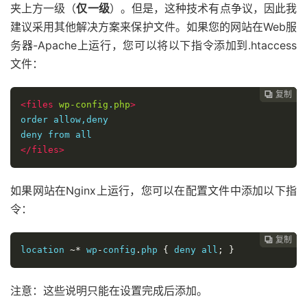
夹上方一级（
仅一级
）。但是，这种技术有点争议，因此我
建议采用其他解决方案来保护文件。如果您的网站在Web服
务器-Apache上运行，您可以将以下指令添加到.htaccess
文件：
复制
复制
复制
复制




<files
wp-config
.
php
>
order allow,deny

</files>
如果网站在Nginx上运行，您可以在配置文件中添加以下指
令：
复制
复制
复制



location 
~*
 wp
-
config
.
php 
{
 deny all
;
}
注意：这些说明只能在设置完成后添加。