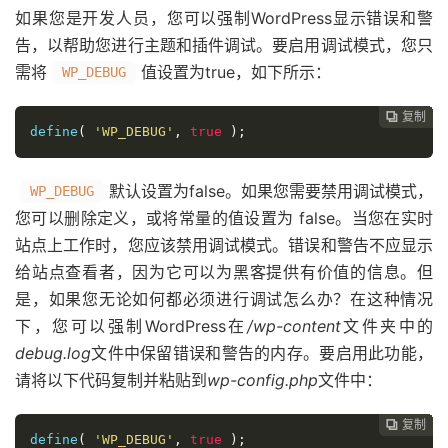
如果您是开发人员，您可以强制WordPress显示错误和警
告，以帮助您进行主题和插件调试。要启用调试模式，您只
需将
值设置为true，如下所示：
WP_DEBUG
复制
复制
复制
复制
复制
复制
复制
复制
复制
复制
复制
复制
复制
复制
复制
复制
复制
复制
复制
复制




















define
(
'WP_DEBUG'
,
true
);
默认设置为false。如果您需要禁用调试模式，
WP_DEBUG
您可以删除定义，或将常量的值设置为 false。当您在实时
站点上工作时，您应该禁用调试模式。错误和警告不应显示
给站点查看者，因为它可以为黑客提供有价值的信息。但
是，如果您无论如何都必须进行调试怎么办？在这种情况
下，您可以强制WordPress在
/wp-content
文件夹中的
debug.log
文件中保留错误和警告的内存。要启用此功能，
请将以下代码复制并粘贴到
wp-config.php
文件中：
复制
复制
复制
复制
复制
复制
复制
复制
复制
复制
复制
复制
复制
复制
复制
复制
复制
复制
复制



















define
(
'WP_DEBUG'
,
true
);