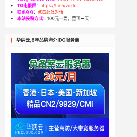
TG电报群
：
https://t.me/veidc
联系Q Q
：
点击此处对话
本站投稿方式
：
100元一篇，置顶三天！
华纳云,8年品牌海外IDC服务商