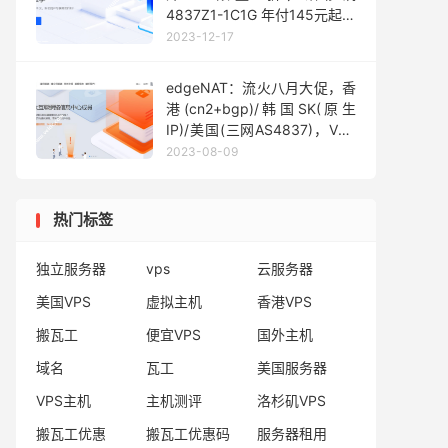
4837Z1-1C1G 年付145元起，
另可选美西
2023-12-17
4837/9929/CMIN2等
edgeNAT：流火八月大促，香
港(cn2+bgp)/韩国SK(原生
IP)/美国(三网AS4837)，VPS
一律7折，香港独服50M带宽
2023-08-09
月付500元起
热门标签
独立服务器
vps
云服务器
美国VPS
虚拟主机
香港VPS
搬瓦工
便宜VPS
国外主机
域名
瓦工
美国服务器
VPS主机
主机测评
洛杉矶VPS
搬瓦工优惠
搬瓦工优惠码
服务器租用