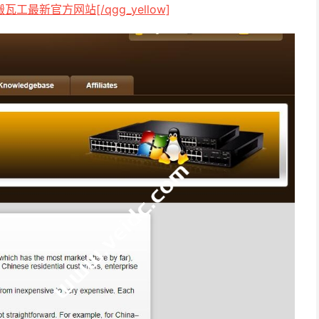
达搬瓦工最新官方网站[/qgg_yellow]