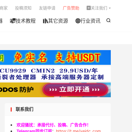

商家
投稿须知
友链申请
广告赞助
关注我们

器
技术教程
其它资源
行业资讯




联系我们
欢迎骚扰：承接代付、投稿、广告合作！
Telegram同步订阅
：
https://t.me/veidc_com