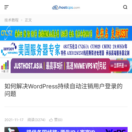


技术教程
正文

如何解决WordPress持续自动注销用户登录的
问题
2021-11-17
阅读(3274)
赞(
0
)
