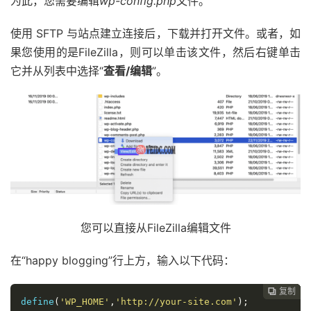
为此，您需要编辑
wp-config.php
文件。
使用 SFTP 与站点建立连接后，下载并打开文件。或者，如
果您使用的是FileZilla，则可以单击该文件，然后右键单击
它并从列表中选择“
查看/编辑
”。
您可以直接从FileZilla编辑文件
在“happy blogging”行上方，输入以下代码：
复制
复制
复制
复制




define
(
'WP_HOME'
,
'http://your-site.com'
);