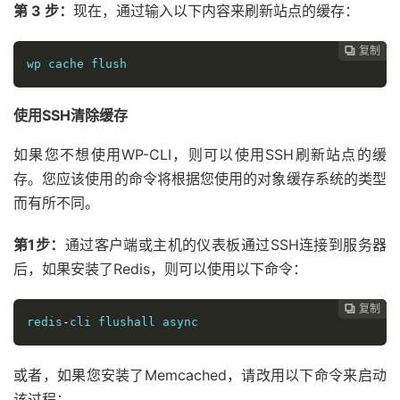
第 3 步：
现在，通过输入以下内容来刷新站点的缓存：
复制
复制
复制
复制
复制
复制
复制







wp cache flush
使用SSH清除缓存
如果您不想使用WP-CLI，则可以使用SSH刷新站点的缓
存。您应该使用的命令将根据您使用的对象缓存系统的类型
而有所不同。
第1步：
通过客户端或主机的仪表板通过SSH连接到服务器
后，如果安装了Redis，则可以使用以下命令：
复制
复制
复制
复制
复制
复制






redis
-
cli flushall async
或者，如果您安装了Memcached，请改用以下命令来启动
该过程：