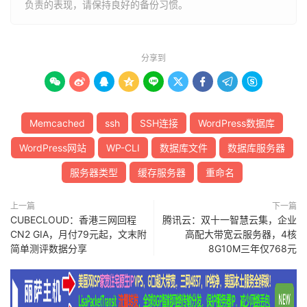
负责的表现，请保持良好的备份习惯。
分享到









Memcached
ssh
SSH连接
WordPress数据库
WordPress网站
WP-CLI
数据库文件
数据库服务器
服务器类型
缓存服务器
重命名
上一篇
下一篇
CUBECLOUD：香港三网回程
腾讯云：双十一智慧云集，企业
CN2 GIA，月付79元起，文末附
高配大带宽云服务器，4核
简单测评数据分享
8G10M三年仅768元