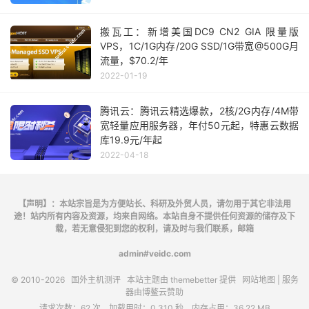
搬瓦工：新增美国DC9 CN2 GIA 限量版
VPS，1C/1G内存/20G SSD/1G带宽@500G月
流量，$70.2/年
2022-01-19
腾讯云：腾讯云精选爆款，2核/2G内存/4M带
宽轻量应用服务器，年付50元起，特惠云数据
库19.9元/年起
2022-04-18
【声明】：本站宗旨是为方便站长、科研及外贸人员，请勿用于其它非法用
途！站内所有内容及资源，均来自网络。本站自身不提供任何资源的储存及下
载，若无意侵犯到您的权利，请及时与我们联系，邮箱
admin#veidc.com
© 2010-2026
国外主机测评
本站主题由
themebetter
提供
网站地图
| 服务
器由
博鳌云
赞助
请求次数：62 次，加载用时：0.310 秒，内存占用：36.22 MB