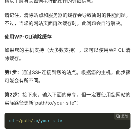
档以了解有关如何执行此操作的详细信息。
请记住，清除站点和服务器的缓存会导致暂时的性能问题。
不过，当您的网站页面再次缓存时，此问题会自行解决。
使用WP-CLI清除缓存
如果您的主机支持（大多数支持），您可以使用WP-CLI清
除缓存。
第1步：
通过SSH连接到您的站点。根据您的主机，此步骤
可能会有所不同。
第2步：
接下来，输入下面的命令，但一定要使用您网站的
实际路径更新“path/to/your-site”：
复制
复制
复制
复制
复制
复制
复制
复制








cd 
~
/path/
to
/
your
-
site