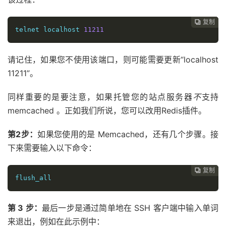
复制
复制
复制
复制
复制





telnet localhost 
11211
请记住，如果您不使用该端口，则可能需要更新“localhost
11211”。
同样重要的是要注意，如果托管您的站点服务器
不
支持
memcached 。正如我们所说，您可以改用Redis插件。
第2步：
如果您使用的是 Memcached，还有几个步骤。接
下来需要输入以下命令：
复制
复制
复制
复制




flush_all
第 3 步：
最后一步是通过简单地在 SSH 客户端中输入单词
来退出，例如在此示例中：