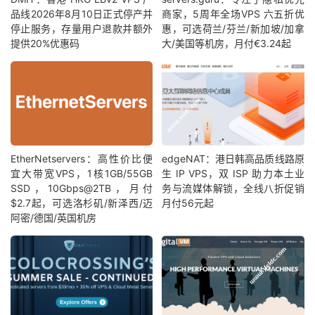
品线2026年8月10日正式停产并
商家，5周年全场VPS 六五折优
停止服务，存量用户退款并额外
惠，可选荷兰/芬兰/新加坡/加拿
提供20%优惠码
大/美国等机房，月付€3.24起
EtherNetservers：高性价比便
edgeNAT：港日韩高品质线路原
宜大带宽VPS，1核1GB/55GB
生 IP VPS，双 ISP 助力本土业
SSD，10Gbps@2TB，月付
务与流媒体解锁，全线八折促销
$2.7起，可选洛杉矶/新泽西/迈
月付56元起
阿密/德国/英国机房