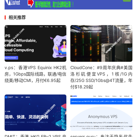
相关推荐
v.ps：香港VPS Equinix HK2机
CloudCone：#9周年庆典#美国
房，1Gbps国际线路，联通/电信
洛杉矶便宜VPS，1核/1G内
绕美/移动CMI，月付€6.95起
存/25G SSD/1Gbs@4T流量，年
付$18.29起
DMIT：香港 HKG EBv2 VPS 产
servers.guru：专注于隐私优先