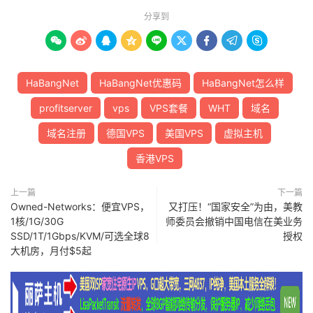
分享到









HaBangNet
HaBangNet优惠码
HaBangNet怎么样
profitserver
vps
VPS套餐
WHT
域名
域名注册
德国VPS
美国VPS
虚拟主机
香港VPS
上一篇
下一篇
Owned-Networks：便宜VPS，
又打压！“国家安全”为由，美教
1核/1G/30G
师委员会撤销中国电信在美业务
SSD/1T/1Gbps/KVM/可选全球8
授权
大机房，月付$5起