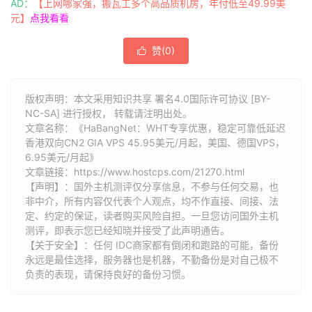
AD：
【上网哪家强，搬瓦工多个高品质机房，年付低至49.99美
元】
点我看看
赞(
0
)

版权声明：本文采用知识共享 署名4.0国际许可协议 [BY-
NC-SA] 进行授权， 转载请注明出处。
文章名称：《HaBangNet：WHT专享优惠，稳定可靠低延迟
香港双向CN2 GIA VPS 45.95美元/月起，美国、德国VPS，
6.95美元/月起》
文章链接：
https://www.hostcps.com/21270.html
【声明】：国外主机测评仅分享信息，不参与任何交易，也
非中介，所有内容仅代表个人观点，均不作直接、间接、法
定、约定的保证，读者购买风险自担。一旦您访问国外主机
测评，即表示您已经知晓并接受了此声明通告。
【关于安全】：任何 IDC商家都有倒闭和跑路的可能，备份
永远是最佳选择，服务器也是机器，不勤备份是对自己极不
负责的表现，请保持良好的备份习惯。