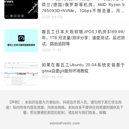
荷兰/德国/俄罗斯等机房，AMD Ryzen 9
7950X3D+NVMe，1Gbps不限流量，月付
€4.94起
2025-03-02
搬瓦工日本大阪软银JPOS_1机房$169.99/
年，1TB 月流量/测评分享：速度测试、延迟测
试、路由追踪等
2020-11-21
如果在搬瓦工Ubuntu 20.04系统安装基于
gitea自建git服务环境教程
2021-10-03
【声明】：本站宗旨是为方便站长、科研及外贸人员，请勿用于其它非法用
途！站内所有内容及资源，均来自网络。本站自身不提供任何资源的储存及下
载，若无意侵犯到您的权利，请及时与我们联系，邮箱
admin#veidc.com