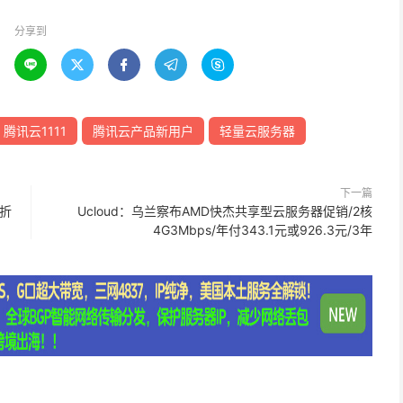
分享到





腾讯云1111
腾讯云产品新用户
轻量云服务器
下一篇
5折
Ucloud：乌兰察布AMD快杰共享型云服务器促销/2核
4G3Mbps/年付343.1元或926.3元/3年