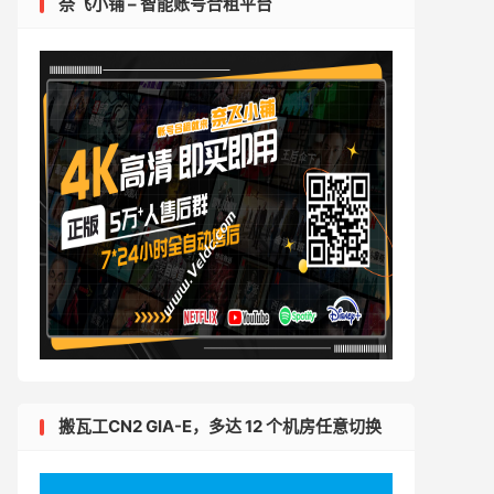
奈飞小铺 – 智能账号合租平台
搬瓦工CN2 GIA-E，多达 12 个机房任意切换