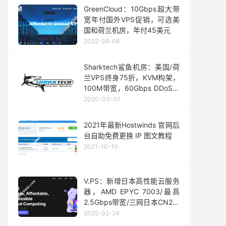
GreenCloud：10Gbps超大带
宽年付国外VPS促销，可选美
国和荷兰机房，年付45美元
2022-08-06
Sharktech鲨鱼机房：美国/荷
兰VPS终身75折，KVM构架，
100M带宽，60Gbps DDoS防
御，$8.96/月起
2020-03-07
2021年最新Hostwinds 官网后
台自助免费更换 IP 图文教程
2021-10-10
V.PS：新增日本高性能云服务
器，AMD EPYC 7003/最高
2.5Gbps带宽/三网日本CN2线
路，月付€47.95起
2025-02-24