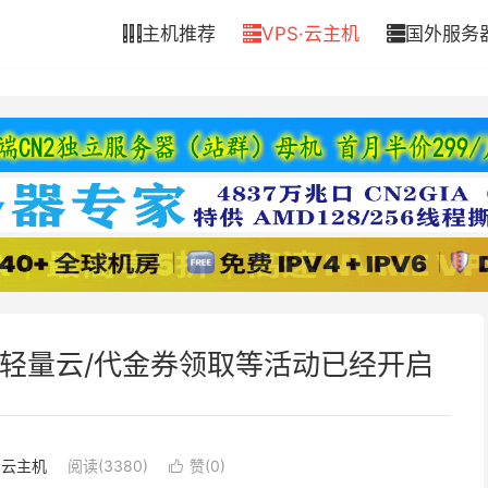
主机推荐
VPS·云主机
国外服务



/轻量云/代金券领取等活动已经开启
S·云主机
阅读(3380)
赞(
0
)
