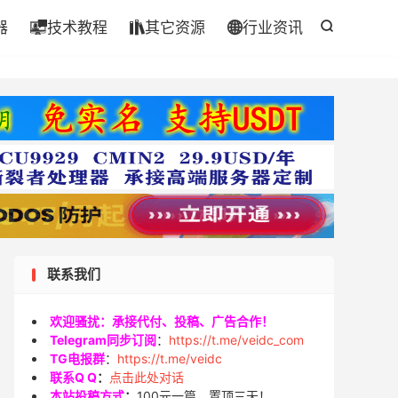
器
技术教程
其它资源
行业资讯




联系我们
欢迎骚扰：承接代付、投稿、广告合作！
Telegram同步订阅
：
https://t.me/veidc_com
TG电报群
：
https://t.me/veidc
联系Q Q
：
点击此处对话
本站投稿方式
：
100元一篇，置顶三天！