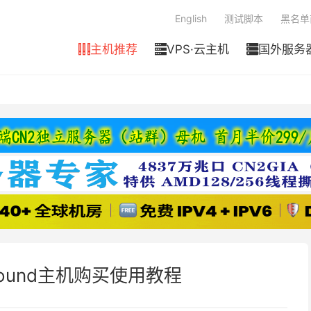
English
测试脚本
黑名单
主机推荐
VPS·云主机
国外服务



ground主机购买使用教程