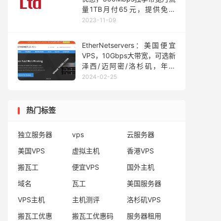
量1TB月付65元，提供免费
CDN用于连接ChatGPT 等AI
2023-11-09
服務
EtherNetservers：美国便宜
VPS，10Gbps大带宽，可选新
泽西/迈阿密/洛杉矶，年付
$14.95起
2024-02-25
热门标签
独立服务器
vps
云服务器
美国VPS
虚拟主机
香港VPS
搬瓦工
便宜VPS
国外主机
域名
瓦工
美国服务器
VPS主机
主机测评
洛杉矶VPS
搬瓦工优惠
搬瓦工优惠码
服务器租用