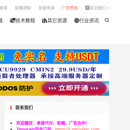

商家
投稿须知
友链申请
广告赞助
关注我们

器
技术教程
其它资源
行业资讯




联系我们
欢迎骚扰：承接代付、投稿、广告合作！
Telegram同步订阅
：
https://t.me/veidc_com