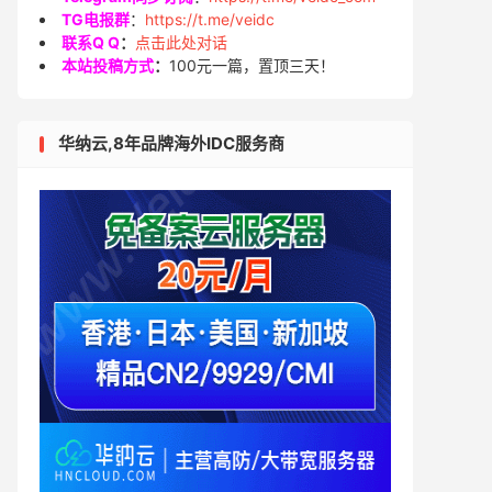
TG电报群
：
https://t.me/veidc
联系Q Q
：
点击此处对话
本站投稿方式
：
100元一篇，置顶三天！
华纳云,8年品牌海外IDC服务商