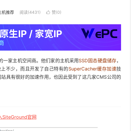
主机推荐
阅读(4431)
赞(
0
)

知名的一家主机空间商。他们家的主机采用
SSD固态硬盘储存
，
快上不少，而且开发了自己特有的
SuperCacher缓存加速
技
la类型的网站具有很好的加速作用，也因此受到了这几家CMS公司的
SiteGround官网