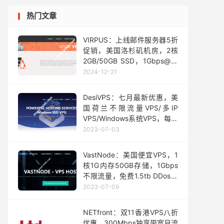
热门文章
VIRPUS：上线邮件服务器5折
促销，美国洛杉矶机房，2核
2GB/50GB SSD，1Gbps@不
限流量，5个IP，月付$15
2024-12-21
DesiVPS：七月最新优惠，美
国荷兰不限流量VPS/多IP
VPS/Windows系统VPS，每年
免费换6次IP，免费10Gbps
2023-07-03
DDoS 防护，年付$18.99起
VastNode：美国便宜VPS，1
核1G内存50GB存储，1Gbps
不限流量，免费1.5tb DDos防
护，年付仅7.75美元
2023-07-09
NETfront：双11香港VPS八折
优惠，300Mbps独享带宽月流