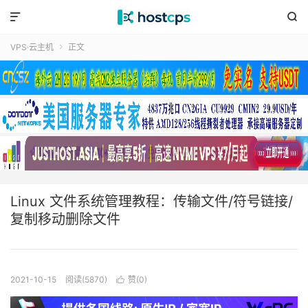


VPS·云主机
正文

Linux 文件系统管理教程：传输文件/符号链接/
复制移动删除文件
2021-10-15
阅读(5870)
赞(
0
)
