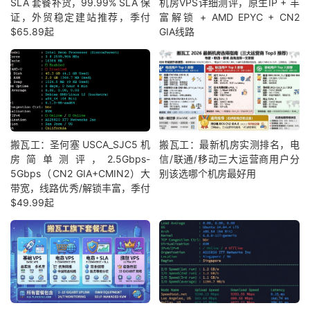
SLA 套餐补货，99.99% SLA 保
机房VPS详细测评，原生IP + 丰
证，外贸稳定建站推荐，季付
富解锁 + AMD EPYC + CN2
$65.89起
GIA线路
搬瓦工：圣何塞 USCA_SJC5 机
搬瓦工：最新机房实测排名，电
房简单测评，2.5Gbps-
信/联通/移动三大运营商用户分
5Gbps（CN2 GIA+CMIN2）大
别该选哪个机房最好用
带宽，线路优秀/解锁丰富，季付
$49.99起