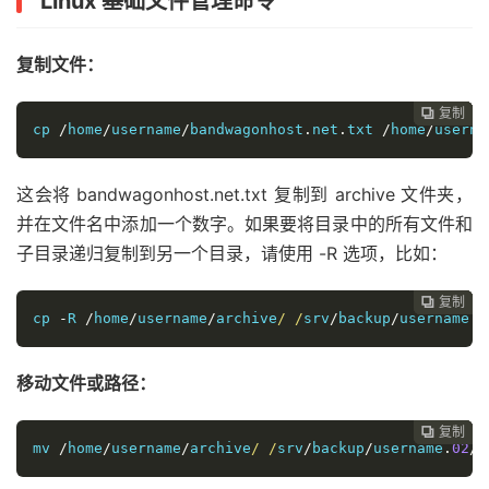
Linux 基础文件管理命令
复制文件：
复制
复制
复制
复制
复制
复制






cp 
/
home
/
username
/
bandwagonhost
.
net
.
txt 
/
home
/
userna
这会将 bandwagonhost.net.txt 复制到 archive 文件夹，
并在文件名中添加一个数字。如果要将目录中的所有文件和
子目录递归复制到另一个目录，请使用 -R 选项，比如：
复制
复制
复制
复制
复制





cp 
-
R 
/
home
/
username
/
archive
/ /
srv
/
backup
/
username
.
0
移动文件或路径：
复制
复制
复制
复制




mv 
/
home
/
username
/
archive
/ /
srv
/
backup
/
username
.
02
/