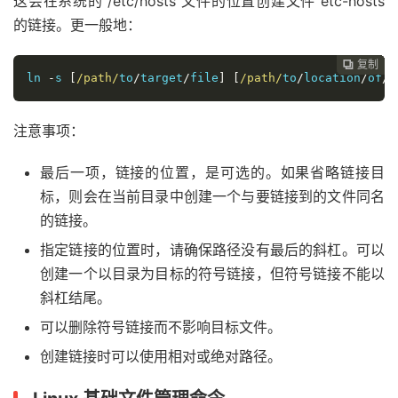
这会在系统的 /etc/hosts 文件的位置创建文件 etc-hosts
的链接。更一般地：
复制
复制
复制
复制
复制
复制
复制







ln 
-
s 
[
/path/
to
/
target
/
file
]
[
/path/
to
/
location
/
of
/
s
注意事项：
最后一项，链接的位置，是可选的。如果省略链接目
标，则会在当前目录中创建一个与要链接到的文件同名
的链接。
指定链接的位置时，请确保路径没有最后的斜杠。可以
创建一个以目录为目标的符号链接，但符号链接不能以
斜杠结尾。
可以删除符号链接而不影响目标文件。
创建链接时可以使用相对或绝对路径。