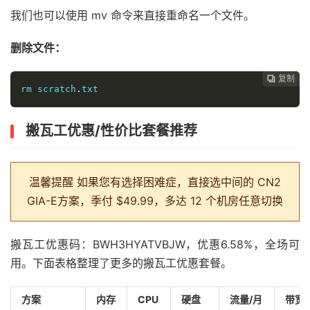
我们也可以使用 mv 命令来直接重命名一个文件。
删除文件：
复制
复制
复制



rm scratch
.
txt
搬瓦工优惠/性价比套餐推荐
温馨提醒
如果您有选择困难症，直接选中间的 CN2
GIA-E方案，季付 $49.99，多达 12 个机房任意切换
搬瓦工优惠码：BWH3HYATVBJW，优惠6.58%，全场可
用。下面表格整理了更多的搬瓦工优惠套餐。
方案
内存
CPU
硬盘
流量/月
带宽