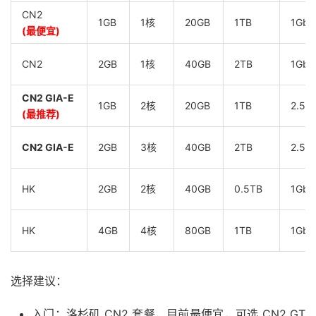
CN2
1GB
1核
20GB
1TB
1Gbp
(最便宜)
CN2
2GB
1核
40GB
2TB
1Gbp
CN2 GIA-E
1GB
2核
20GB
1TB
2.5G
(最推荐)
CN2 GIA-E
2GB
3核
40GB
2TB
2.5G
HK
2GB
2核
40GB
0.5TB
1Gbp
HK
4GB
4核
80GB
1TB
1Gbp
选择建议：
入门：洛杉矶 CN2 套餐，目前最便宜，可选 CN2 GT