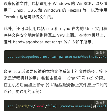
议来传输文件。包括适用于 Windows 的 WinSCP，以及适
用于 Linux、OS X 和 Windows 的 Filezilla 等，以及使用
Termius 也是可以传文件的。
此外，还可以使用包括 scp 和 rsync 在内的 Unix 实用程
序将文件安全地传输到搬瓦工 VPS 上面。 在本地机器上，
复制 bandwagonhost-net.tar.gz 的命令如下所示：
复制
复制
复制
复制
复制
复制
复制
复制
复制
复制










scp bandwagonhost
-
net
.
tar
.
gz username@hostname
.
examp
命令 scp 后跟要传输的本地文件系统上的文件路径，接下
来是远程机器的用户名和主机名，以“at”符号 (@) 分隔。
在主机名后面加上冒号 (:) 和远程服务器上文件应上传到的
路径。更通用的示例：
复制
复制
复制
复制
复制
复制
复制
复制
复制









scp 
[
/path/
to
/
local
/
file
]
[
remote
-
username
]@[
remote
-