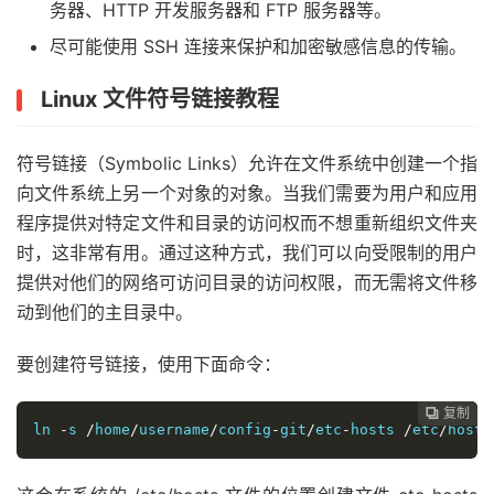
务器、HTTP 开发服务器和 FTP 服务器等。
尽可能使用 SSH 连接来保护和加密敏感信息的传输。
Linux 文件符号链接教程
符号链接（Symbolic Links）允许在文件系统中创建一个指
向文件系统上另一个对象的对象。当我们需要为用户和应用
程序提供对特定文件和目录的访问权而不想重新组织文件夹
时，这非常有用。通过这种方式，我们可以向受限制的用户
提供对他们的网络可访问目录的访问权限，而无需将文件移
动到他们的主目录中。
要创建符号链接，使用下面命令：
复制
复制
复制
复制
复制
复制
复制
复制








ln 
-
s 
/
home
/
username
/
config
-
git
/
etc
-
hosts 
/
etc
/
hosts