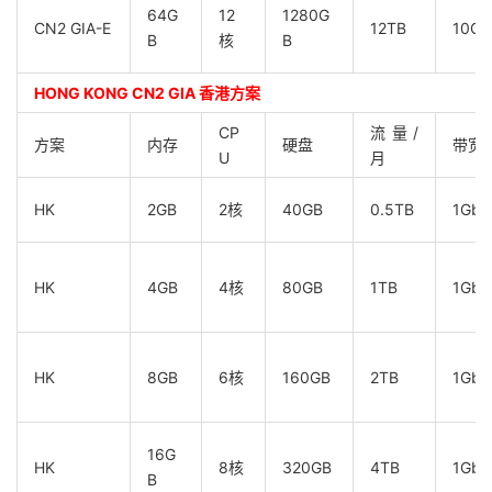
64G
12
1280G
CN2 GIA-E
12TB
10Gb
B
核
B
HONG KONG CN2 GIA 香港方案
CP
流量/
方案
内存
硬盘
带宽
U
月
HK
2GB
2核
40GB
0.5TB
1Gbp
HK
4GB
4核
80GB
1TB
1Gbp
HK
8GB
6核
160GB
2TB
1Gbp
16G
HK
8核
320GB
4TB
1Gbp
B