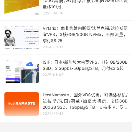
100G高防/2G内存/1核/25gNVMe/1.5T流
量/$10/月
2021-04-16
Virtarix：南非约翰内斯堡/法兰克福/达拉斯便
宜VPS，3核6GB/50GB NVMe，不限流量，
季付$8.25
2024-08-17
ISIF：日本/新加坡大带宽VPS，1核1GB/20GB
SSD，2.5Gpbs-5Gpbs@2TB，月付€3.5起
2025-01-05
HostNamaste：国外VDS优惠，可选洛杉矶/
达拉斯/法国/荷兰/加拿大机房，2核8GB
200GB SSD，1Gbps@5 TB，支持多IP，反向
DNS，月付23美元起
2024-02-15