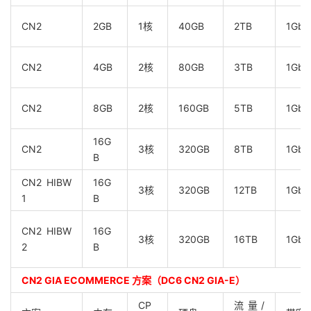
CN2
2GB
1核
40GB
2TB
1Gbp
CN2
4GB
2核
80GB
3TB
1Gbp
CN2
8GB
2核
160GB
5TB
1Gbp
16G
CN2
3核
320GB
8TB
1Gbp
B
CN2 HIBW
16G
3核
320GB
12TB
1Gbp
1
B
CN2 HIBW
16G
3核
320GB
16TB
1Gbp
2
B
CN2 GIA ECOMMERCE 方案（DC6 CN2 GIA-E）
CP
流量/