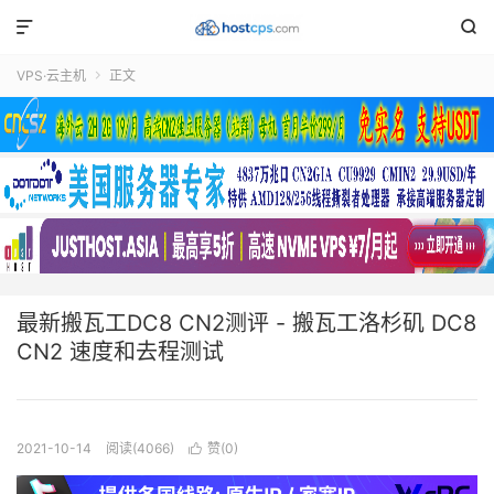


VPS·云主机
正文

最新搬瓦工DC8 CN2测评 - 搬瓦工洛杉矶 DC8
CN2 速度和去程测试
2021-10-14
阅读(4066)
赞(
0
)
