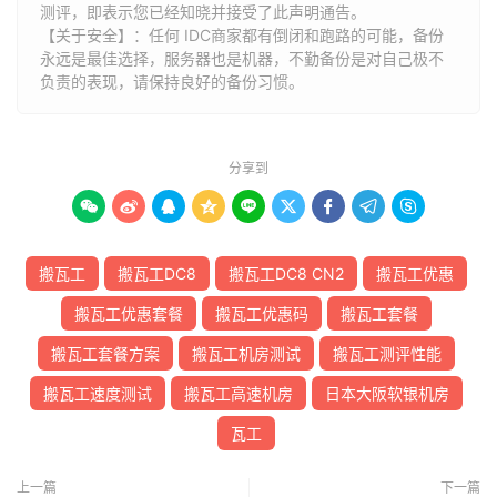
测评，即表示您已经知晓并接受了此声明通告。
【关于安全】：任何 IDC商家都有倒闭和跑路的可能，备份
永远是最佳选择，服务器也是机器，不勤备份是对自己极不
负责的表现，请保持良好的备份习惯。
分享到









搬瓦工
搬瓦工DC8
搬瓦工DC8 CN2
搬瓦工优惠
搬瓦工优惠套餐
搬瓦工优惠码
搬瓦工套餐
搬瓦工套餐方案
搬瓦工机房测试
搬瓦工测评性能
搬瓦工速度测试
搬瓦工高速机房
日本大阪软银机房
瓦工
上一篇
下一篇