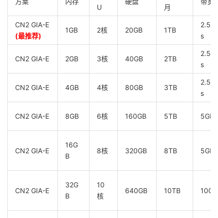
方案
内存
硬盘
带宽
U
月
CN2 GIA-E
2.5G
1GB
2核
20GB
1TB
(最推荐)
s
2.5G
CN2 GIA-E
2GB
3核
40GB
2TB
s
2.5G
CN2 GIA-E
4GB
4核
80GB
3TB
s
CN2 GIA-E
8GB
6核
160GB
5TB
5Gbp
16G
CN2 GIA-E
8核
320GB
8TB
5Gbp
B
32G
10
CN2 GIA-E
640GB
10TB
10Gb
B
核