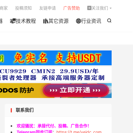

商家
投稿须知
友链申请
广告赞助
关注我们

器
技术教程
其它资源
行业资讯




联系我们
欢迎骚扰：承接代付、投稿、广告合作！
Telegram同步订阅
：
https://t.me/veidc_com