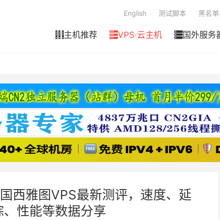
English
测试脚本
黑名单
主机推荐
VPS·云主机
国外服务



10月美国西雅图VPS最新测评，速度、延
踪、性能等数据分享