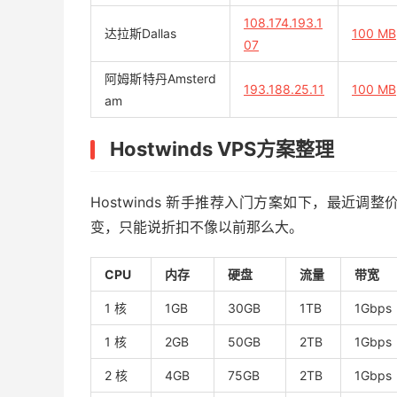
108.174.193.1
达拉斯Dallas
100 MB
07
阿姆斯特丹Amsterd
193.188.25.11
100 MB
am
Hostwinds VPS方案整理
Hostwinds 新手推荐入门方案如下，最近
变，只能说折扣不像以前那么大。
CPU
内存
硬盘
流量
带宽
1 核
1GB
30GB
1TB
1Gbps
1 核
2GB
50GB
2TB
1Gbps
2 核
4GB
75GB
2TB
1Gbps