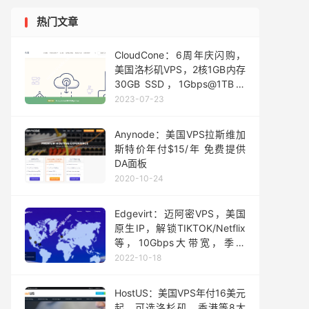
热门文章
CloudCone：6周年庆闪购，
美国洛杉矶VPS，2核1GB内存
30GB SSD，1Gbps@1TB，
年付$21起
2023-07-23
Anynode：美国VPS拉斯维加
斯特价年付$15/年 免费提供
DA面板
2020-10-24
Edgevirt：迈阿密VPS，美国
原生IP，解锁TIKTOK/Netflix
等，10Gbps大带宽，季付
6.75美元起
2022-10-18
HostUS：美国VPS年付16美元
起，可选洛杉矶、香港等8大