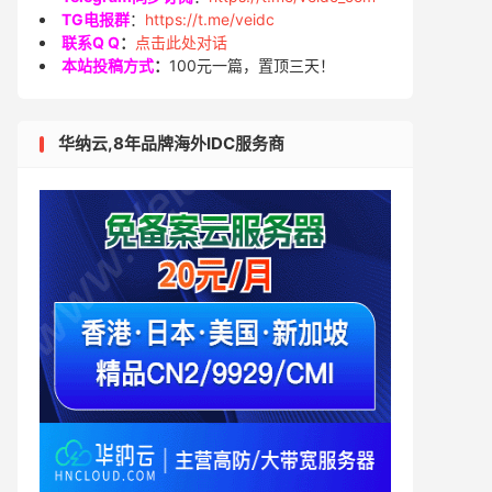
TG电报群
：
https://t.me/veidc
联系Q Q
：
点击此处对话
本站投稿方式
：
100元一篇，置顶三天！
华纳云,8年品牌海外IDC服务商