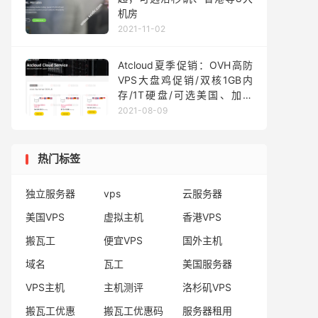
机房
2021-11-02
Atcloud夏季促销：OVH高防
VPS大盘鸡促销/双核1GB内
存/1T硬盘/可选美国、加拿
大、法国等机房/$4.5/月起
2021-08-09
热门标签
独立服务器
vps
云服务器
美国VPS
虚拟主机
香港VPS
搬瓦工
便宜VPS
国外主机
域名
瓦工
美国服务器
VPS主机
主机测评
洛杉矶VPS
搬瓦工优惠
搬瓦工优惠码
服务器租用