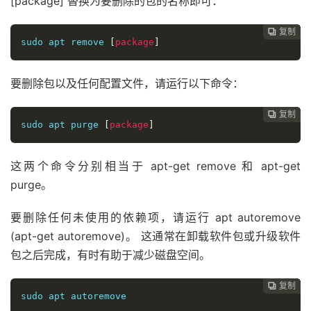
[package] 替换为要删除的包的名称即可：
复制
复制
复制
复制
复制
复制
复制
复制
复制
复制
复制
复制
复制
复制














sudo apt remove 
[
package
]
要删除包以及任何配置文件，请运行以下命令：
复制
复制
复制
复制
复制
复制
复制
复制
复制
复制
复制
复制
复制













sudo apt purge 
[
package
]
这两个命令分别相当于 apt-get remove 和 apt-get
purge。
要删除任何未使用的依赖项，请运行 apt autoremove
(apt-get autoremove)。 这通常在卸载软件包或升级软件
包之后完成，有时有助于减少磁盘空间。
复制
复制
复制
复制
复制
复制
复制
复制
复制
复制
复制
复制












sudo apt autoremove