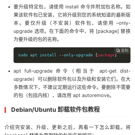
要升级特定包，请使用 install 命令并附加包名称。如
果该软件包已安装，它将升级到您的系统知道的最新版
本。要仅升级（不安装）软件包，请使用 –only-
upgrade 选项。在下面的命令中，将 [package] 替换
为要升级的包的名称。
复制
复制
复制
复制
复制
复制
复制
复制
复制
复制
复制
复制
复制
复制
复制















sudo apt install 
--
only
-
upgrade 
[
package
]
apt full-upgrade 命令（相当于 apt-get dist-
upgrade）可以删除软件包以及升级和安装它们。在大
多数情况下，不建议定期运行这些命令。要删除不需要
的包（包括内核），请改用 apt autoremove。
Debian/Ubuntu 卸载软件包教程
介绍完安装、升级、更新之后，再看一下怎么卸载。将