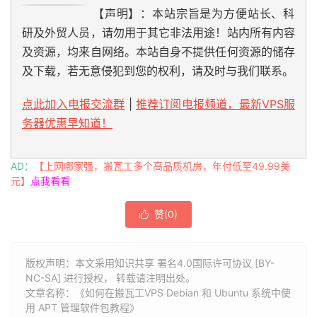
【声明】：本站宗旨是为方便站长、科
研及外贸人员，请勿用于其它非法用途！站内所有内容
及资源，均来自网络。本站自身不提供任何资源的储存
及下载，若无意侵犯到您的权利，请及时与我们联系。
点此加入电报交流群
|
推荐订阅电报频道，最新VPS服
务器优惠早知道！
AD：
【上网哪家强，搬瓦工多个高品质机房，年付低至49.99美
元】
点我看看
赞(
0
)

版权声明：本文采用知识共享 署名4.0国际许可协议 [BY-
NC-SA] 进行授权， 转载请注明出处。
文章名称：《如何在搬瓦工VPS Debian 和 Ubuntu 系统中使
用 APT 管理软件包教程》