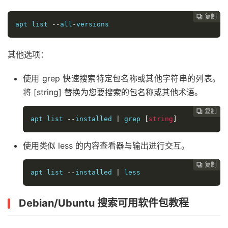
复制
复制
复制
复制
复制
复制
复制
复制
复制









apt list 
--
all
-
versions
其他选项：
使用 grep 快速搜索特定包名称或其他字符串的列表。
将 [string] 替换为您要搜索的包名称或其他术语。
复制
复制
复制
复制
复制
复制
复制
复制








apt list 
--
installed 
|
 grep 
[
string
]
使用类似 less 的内容查看器与输出进行交互。
复制
复制
复制
复制
复制
复制
复制







apt list 
--
installed 
|
 less
Debian/Ubuntu 搜索可用软件包教程