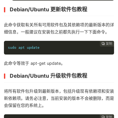
Debian/Ubuntu 更新软件包教程
此命令获取有关所有可用软件包及其依赖项的最新版本的详
细信息，一般建议在安装包之前都先执行一下下面命令。
复制
复制
复制
复制
复制
复制
复制
复制
复制
复制
复制
复制
复制
复制
复制
复制
复制
复制
复制



















sudo apt update
此命令等效于 apt-get update。
Debian/Ubuntu 升级软件包教程
将所有软件包升级到最新版本，包括升级现有依赖项和安装
新依赖项。请务必注意，当前安装的版本不会被删除，而是
会保留在您的系统上。
复制
复制
复制
复制
复制
复制
复制
复制
复制
复制
复制
复制
复制
复制
复制
复制
复制
复制

















