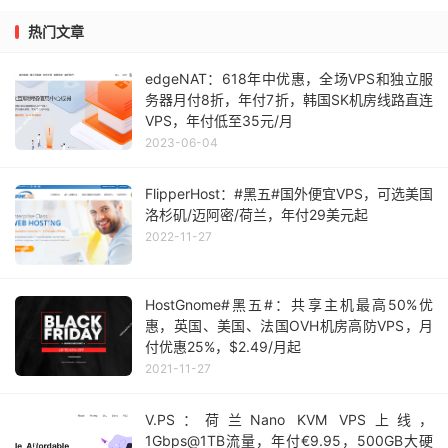
热门文章
edgeNAT：618年中优惠，全场VPS和独立服
务器月付8折，年付7折，韩国SK机房线路直连
VPS，年付低至35元/月
2023-06-04
FlipperHost：#黑五#国外便宜VPS，可选美国
洛杉矶/迈阿密/荷兰，年付29美元起
2022-11-27
HostGnome#黑五#：共享主机最高50%优
惠，英国、美国、法国OVH机房高防VPS，月
付优惠25%，$2.49/月起
2021-11-27
V.PS：荷兰Nano KVM VPS上线，
1Gbps@1TB流量，年付€9.95，500GB大硬