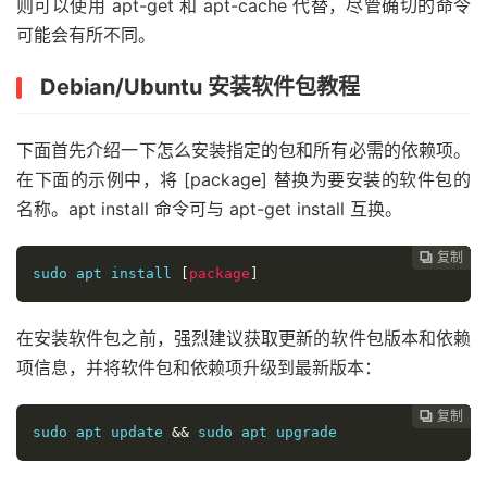
则可以使用 apt-get 和 apt-cache 代替，尽管确切的命令
可能会有所不同。
Debian/Ubuntu 安装软件包教程
下面首先介绍一下怎么安装指定的包和所有必需的依赖项。
在下面的示例中，将 [package] 替换为要安装的软件包的
名称。apt install 命令可与 apt-get install 互换。
复制
复制
复制
复制
复制
复制
复制
复制
复制
复制
复制
复制
复制
复制
复制
复制
复制
复制
复制
复制
复制
复制
复制
复制
复制

























sudo apt install 
[
package
]
在安装软件包之前，强烈建议获取更新的软件包版本和依赖
项信息，并将软件包和依赖项升级到最新版本：
复制
复制
复制
复制
复制
复制
复制
复制
复制
复制
复制
复制
复制
复制
复制
复制
复制
复制
复制
复制
复制
复制
复制
复制
























sudo apt update 
&&
 sudo apt upgrade