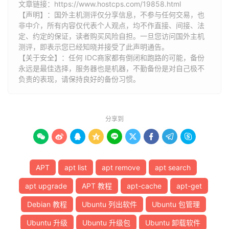
文章链接：
https://www.hostcps.com/19858.html
【声明】：国外主机测评仅分享信息，不参与任何交易，也
非中介，所有内容仅代表个人观点，均不作直接、间接、法
定、约定的保证，读者购买风险自担。一旦您访问国外主机
测评，即表示您已经知晓并接受了此声明通告。
【关于安全】：任何 IDC商家都有倒闭和跑路的可能，备份
永远是最佳选择，服务器也是机器，不勤备份是对自己极不
负责的表现，请保持良好的备份习惯。
分享到









APT
apt list
apt remove
apt search
apt upgrade
APT 教程
apt-cache
apt-get
Debian 教程
Ubuntu 列出软件
Ubuntu 包管理
Ubuntu 升级
Ubuntu 升级包
Ubuntu 卸载软件