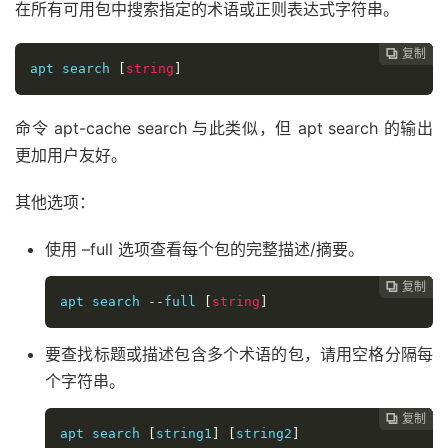
在所有可用包中搜索指定的术语或正则表达式字符串。
复制
复制
复制
复制
复制
复制






apt search 
[
string
]
命令 apt-cache search 与此类似，但 apt search 的输出
更加用户友好。
其他选项：
使用 –full 选项查看每个包的完整描述/摘要。
复制
复制
复制
复制
复制





apt search 
--
full 
[
string
]
要查找标题或描述包含多个术语的包，请用空格分隔每
个字符串。
复制
复制
复制
复制




apt search 
[
string1
]
[
string2
]