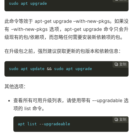
sudo apt upgrade
此命令等效于 apt-get upgrade –with-new-pkgs。如果没
有 –with-new-pkgs 选项，apt-get upgrade 命令只会升
级现有的包/依赖项，而忽略任何需要安装新依赖项的包。
在升级包之前，强烈建议获取更新的包版本和依赖信息：
复制
复制
复制
复制
复制
复制
复制
复制
复制
复制
复制
复制
复制
复制
复制
复制
复制

















sudo apt update 
&&
 sudo apt upgrade
其他选项：
查看所有可用升级列表，请使用带有 –-upgradable 选
项的 list 命令。
复制
复制
复制
复制
复制
复制
复制
复制
复制
复制
复制
复制
复制
复制
复制
复制
















apt list 
--
upgradeable