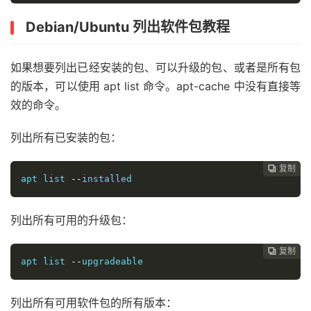
Debian/Ubuntu 列出软件包教程
如果想要列出已经安装的包、可以升级的包、或者是所有包
的版本，可以使用 apt list 命令。apt-cache 中没有直接等
效的命令。
列出所有已安装的包：
复制
复制
复制
复制
复制
复制
复制
复制
复制
复制
复制











apt list 
--
installed
列出所有可用的升级包：
复制
复制
复制
复制
复制
复制
复制
复制
复制
复制










apt list 
--
upgradeable
列出所有可用软件包的所有版本：