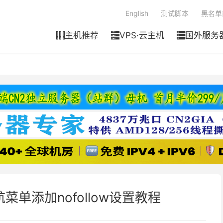
English
测试脚本
黑名单
主机推荐
VPS·云主机
国外服务



航菜单添加nofollow设置教程