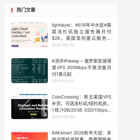
热门文章
lightlayer：#618年中大促#美
国洛杉矶独立服务器月付
$28，美国圣何塞云服务器
1Gbps带宽不限流量月付$9.9
2025-06-20
起，可选国际/标准/优化线路
#测评#Veesp – 俄罗斯圣彼得
堡VPS 200Mbps不限流量月
付1美元起
2019-10-02
ColoCrossing：黑五美国VPS
补货，可选洛杉矶/纽约机房，
1核/1GB/20GB SSD/1Gbps@
不限流量，年付$10
2024-06-02
RAKsmart 2026新年大促：多
地自营机房钜惠，西雅图服务