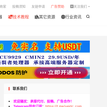

商家
投稿须知
友链申请
广告赞助
关注我们

器
技术教程
其它资源
行业资讯




联系我们
欢迎骚扰：承接代付、投稿、广告合作！
Telegram同步订阅
：
https://t.me/veidc_com