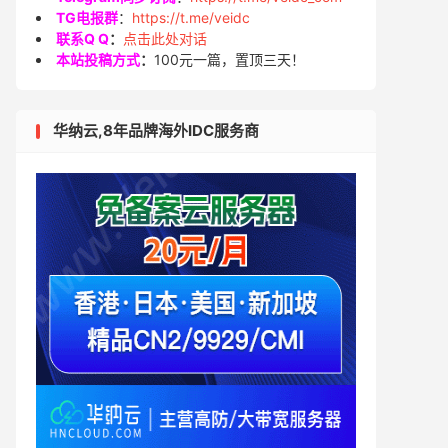
TG电报群
：
https://t.me/veidc
联系Q Q
：
点击此处对话
本站投稿方式
：
100元一篇，置顶三天！
华纳云,8年品牌海外IDC服务商