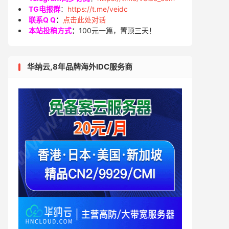
TG电报群
：
https://t.me/veidc
联系Q Q
：
点击此处对话
本站投稿方式
：
100元一篇，置顶三天！
华纳云,8年品牌海外IDC服务商