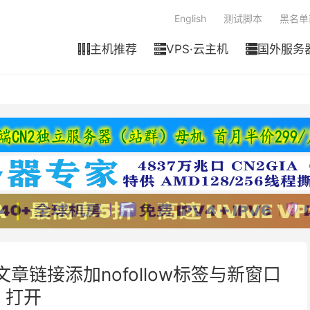
English
测试脚本
黑名单
主机推荐
VPS·云主机
国外服务



题文章链接添加nofollow标签与新窗口
打开