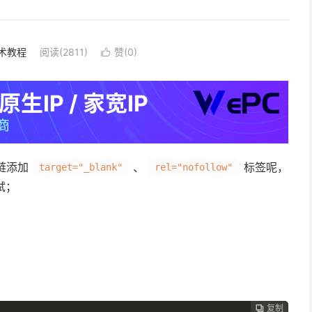
术教程
阅读(2811)
赞(
0
)

链添加
、
标签呢，
target="_blank"
rel="nofollow"
试；
复制
复制
复制


