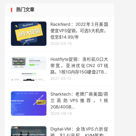
热门文章
RackNerd：2022年3月美国
便宜VPS促销，可选5大机房，
低至$14.99/年
2022-03-15
Hostflyte促销：洛杉矶G口大
带宽，亚洲优化CN2 GT线
路，1核1G内存15G硬盘2TB月
流量$15/半年
2021-05-13
Sharktech：老牌厂商美国/荷
兰高防VPS推荐，1核
2GB/40GB
SSD/1Gbps@4TB，年付29.7
2024-09-13
美元起
Digital-VM：全场VPS六折促
销，$2.4/月起，KVM架构，