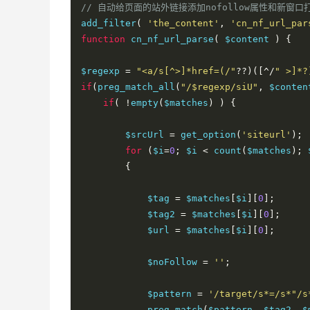
// 自动给页面的站外链接添加nofollow属性和新窗口
add_filter
(
'the_content'
,
'cn_nf_url_par
function
 cn_nf_url_parse
(
 $content 
)
{
$regexp 
=
"<a/s[^>]*href=(/"
??)([^/
" >]*?
if
(
preg_match_all
(
"/$regexp/siU"
,
 $conten
if
(
!
empty
(
$matches
)
)
{
        $srcUrl 
=
 get_option
(
'siteurl'
);
for
(
$i
=
0
;
 $i 
<
 count
(
$matches
);
 
{
            $tag 
=
 $matches
[
$i
][
0
];
            $tag2 
=
 $matches
[
$i
][
0
];
            $url 
=
 $matches
[
$i
][
0
];
            $noFollow 
=
''
;
            $pattern 
=
'/target/s*=/s*"/s
            preg_match
(
$pattern
,
 $tag2
,
 $