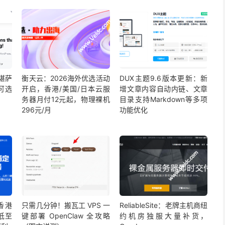
/堪萨
衡天云：2026海外优选活动
DUX主题9.6版本更新：新
，可选
开启，香港/美国/日本云服
增文章内容自动内链、文章
务器月付12元起，物理裸机
目录支持Markdown等多项
296元/月
功能优化
：香港
只需几分钟！搬瓦工 VPS 一
ReliableSite：老牌主机商纽
折低至
键部署 OpenClaw 全攻略
约机房独服大量补货，