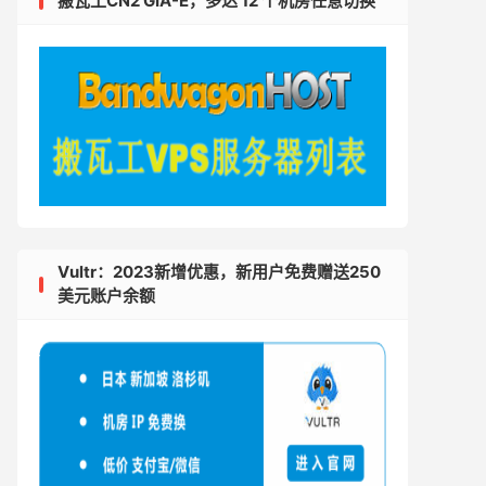
搬瓦工CN2 GIA-E，多达 12 个机房任意切换
if
(
$pos 
===
false
)
{
 $tag 
=
 rtrim 
(
$tag
,
'>'
);
Vultr：2023新增优惠，新用户免费赠送250
美元账户余额