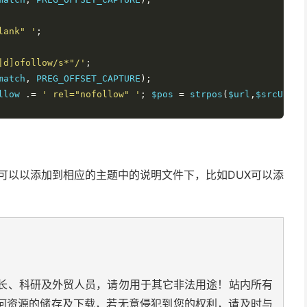
lank" '
;
|d]ofollow/s*"/'
;
match
,
 PREG_OFFSET_CAPTURE
);
llow 
.=
' rel="nofollow" '
;
 $pos 
=
 strpos
(
$url
,
$srcUrl
);
ag2
,
$tag
,
$content
);
可以以添加到相应的主题中的说明文件下，比如DUX可以添
tent
);
长、科研及外贸人员，请勿用于其它非法用途！站内所有
何资源的储存及下载，若无意侵犯到您的权利，请及时与