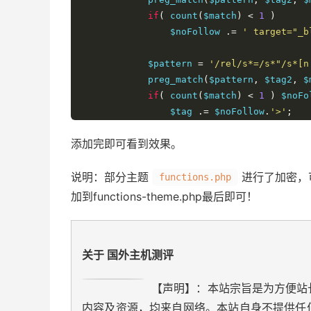
if
(
 count
(
$match
)
<
1
)
                $noFollow 
.=
' target="_b
            $pattern 
=
'/rel/s*=/s*"/s*[n
            preg_match
(
$pattern
,
 $tag2
,
 $
if
(
 count
(
$match
)
<
1
)
 $noFo
                $tag 
.=
 $noFollow
.
'>'
;
                $content 
=
 str_replace
(
$t
添加完即可看到效果。
}
}
说明：部分主题
}
进行了加密，
functions.php
}
加到functions-theme.php最后即可！
$content 
=
 str_replace
(
']]>'
,
']]>'
,
 $con
return
 $content
;
关于 国外主机测评
}
【声明】：本站宗旨是为方便站
内容及资源，均来自网络。本站自身不提供任