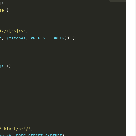
打开
se'
);
)//1[^>]*>"
;
t
,
 $matches
,
 PREG_SET_ORDER
))
{
$i
++)
*_blank/s*"/'
;
match
,
 PREG_OFFSET_CAPTURE
);