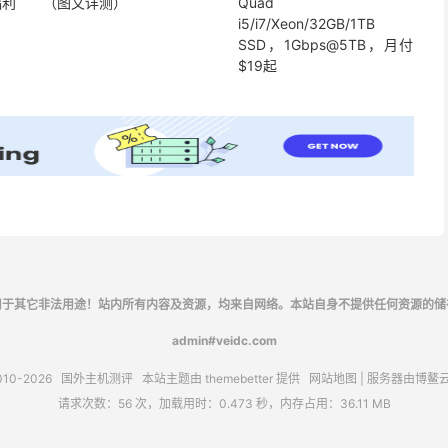
福利
（图文详测）
Quad
i5/i7/Xeon/32GB/1TB
SSD，1Gbps@5TB，月付
$19起
用于其它非法用途！站内所有内容及资源，均来自网络。本站自身不提供任何资源的储
admin#veidc.com
010-2026
国外主机测评
本站主题由
themebetter
提供
网站地图
| 服务器由
博鳌
请求次数：56 次，加载用时：0.473 秒，内存占用：36.11 MB