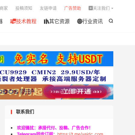

商家
投稿须知
友链申请
广告赞助
关注我们

器
技术教程
其它资源
行业资讯




联系我们
欢迎骚扰：承接代付、投稿、广告合作！
Telegram同步订阅
：
https://t.me/veidc_com