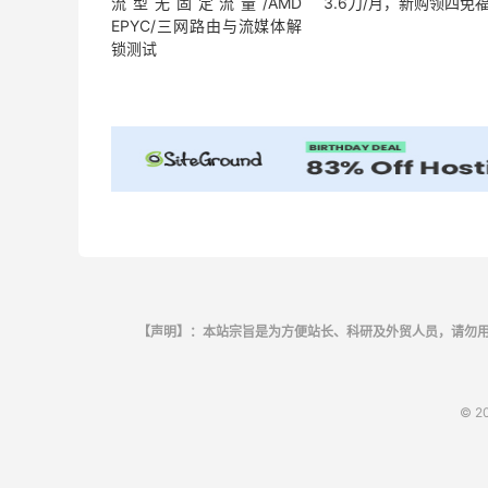
流型无固定流量/AMD
3.6刀/月，新购领四免
EPYC/三网路由与流媒体解
锁测试
【声明】：本站宗旨是为方便站长、科研及外贸人员，请勿
© 2