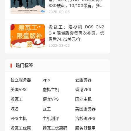
SSD硬盘，1G/10G带宽，多机
房可选
2020-09-05
搬瓦工：洛杉矶 DC9 CN2
GIA 限量版套餐再次补货，优
惠后74.73美元/年
2022-03-02
热门标签
独立服务器
vps
云服务器
美国VPS
虚拟主机
香港VPS
搬瓦工
便宜VPS
国外主机
域名
瓦工
美国服务器
VPS主机
主机测评
洛杉矶VPS
搬瓦工优惠
搬瓦工优惠码
服务器租用