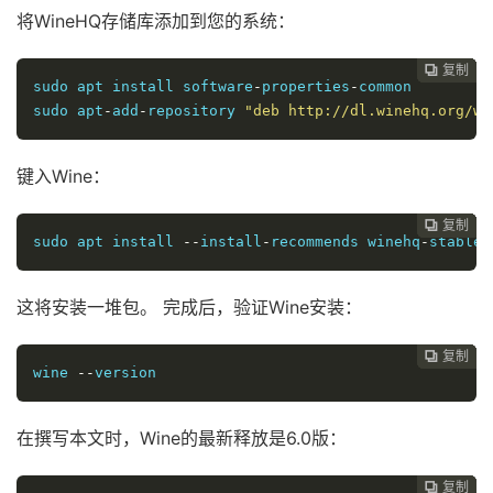
将WineHQ存储库添加到您的系统：
复制
复制
复制
复制
复制
复制
复制







sudo apt install software
-
properties
-
common

sudo apt
-
add
-
repository 
"deb http://dl.winehq.org/wi
键入Wine：
复制
复制
复制
复制
复制
复制






sudo apt install 
--
install
-
recommends winehq
-
stable
这将安装一堆包。 完成后，验证Wine安装：
复制
复制
复制
复制
复制





wine 
--
version
在撰写本文时，Wine的最新释放是6.0版：
复制
复制
复制
复制



