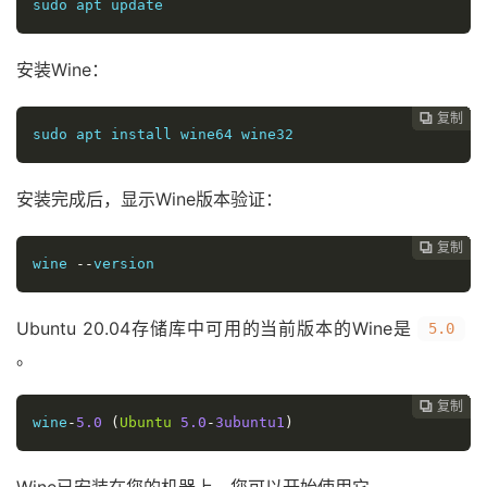
sudo apt update
安装Wine：
复制
复制
复制
复制
复制
复制
复制
复制
复制
复制
复制
复制












sudo apt install wine64 wine32
安装完成后，显示Wine版本验证：
复制
复制
复制
复制
复制
复制
复制
复制
复制
复制
复制











wine 
--
version
Ubuntu 20.04存储库中可用的当前版本的Wine是
5.0
。
复制
复制
复制
复制
复制
复制
复制
复制
复制
复制










wine
-
5.0
(
Ubuntu
5.0
-
3ubuntu1
)
Wine已安装在您的机器上，您可以开始使用它。