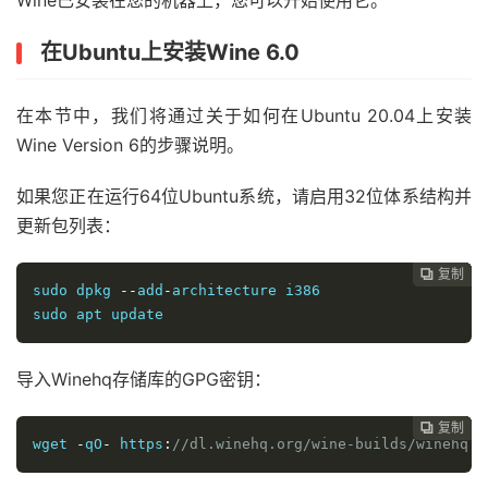
在Ubuntu上安装Wine 6.0
在本节中，我们将通过关于如何在Ubuntu 20.04上安装
Wine Version 6的步骤说明。
如果您正在运行64位Ubuntu系统，请启用32位体系结构并
更新包列表：
复制
复制
复制
复制
复制
复制
复制
复制
复制









sudo dpkg 
--
add
-
architecture i386

sudo apt update
导入Winehq存储库的GPG密钥：
复制
复制
复制
复制
复制
复制
复制
复制








wget 
-
qO
-
 https
:
//dl.winehq.org/wine-builds/winehq.k