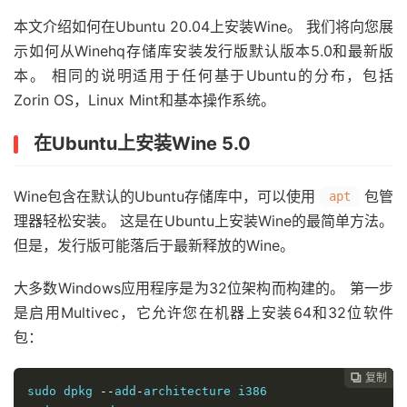
本文介绍如何在Ubuntu 20.04上安装Wine。 我们将向您展
示如何从Winehq存储库安装发行版默认版本5.0和最新版
本。 相同的说明适用于任何基于Ubuntu的分布，包括
Zorin OS，Linux Mint和基本操作系统。
在Ubuntu上安装Wine 5.0
Wine包含在默认的Ubuntu存储库中，可以使用
包管
apt
理器轻松安装。 这是在Ubuntu上安装Wine的最简单方法。
但是，发行版可能落后于最新释放的Wine。
大多数Windows应用程序是为32位架构而构建的。 第一步
是启用Multivec，它允许您在机器上安装64和32位软件
包：
复制
复制
复制
复制
复制
复制
复制
复制
复制
复制
复制
复制
复制













sudo dpkg 
--
add
-
architecture i386
