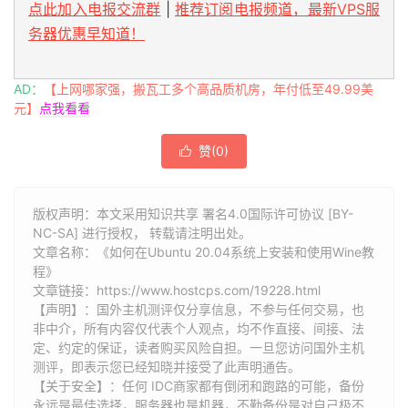
点此加入电报交流群
|
推荐订阅电报频道，最新VPS服
务器优惠早知道！
AD：
【上网哪家强，搬瓦工多个高品质机房，年付低至49.99美
元】
点我看看
赞(
0
)

版权声明：本文采用知识共享 署名4.0国际许可协议 [BY-
NC-SA] 进行授权， 转载请注明出处。
文章名称：《如何在Ubuntu 20.04系统上安装和使用Wine教
程》
文章链接：
https://www.hostcps.com/19228.html
【声明】：国外主机测评仅分享信息，不参与任何交易，也
非中介，所有内容仅代表个人观点，均不作直接、间接、法
定、约定的保证，读者购买风险自担。一旦您访问国外主机
测评，即表示您已经知晓并接受了此声明通告。
【关于安全】：任何 IDC商家都有倒闭和跑路的可能，备份
永远是最佳选择，服务器也是机器，不勤备份是对自己极不