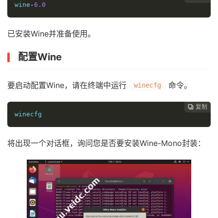
wine
-
6.0
已安装Wine并准备使用。
配置Wine
要启动配置Wine，请在终端中运行
命令。
winecfg
复制
复制
复制



winecfg
将出现一个对话框，询问您是否要安装Wine-Mono封装：