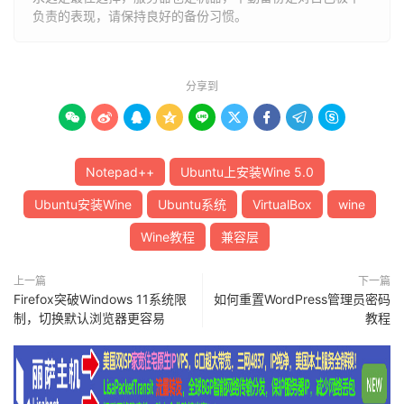
负责的表现，请保持良好的备份习惯。
分享到









Notepad++
Ubuntu上安装Wine 5.0
Ubuntu安装Wine
Ubuntu系统
VirtualBox
wine
Wine教程
兼容层
上一篇
下一篇
Firefox突破Windows 11系统限
如何重置WordPress管理员密码
制，切换默认浏览器更容易
教程