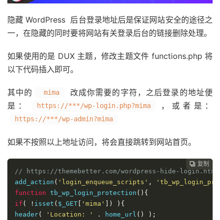
隐藏 WordPress 后台登录地址后是保证网站安全的途径之
一，在隐藏的同时要将网站有关登录后台的链接删除处理。
如果使用的是 DUX 主题，修改主题文件 functions.php 将
以下代码插入即可。
其中的
改成你需要的字符，之后登录的地址便
mima
是：
，或者是：
https://***/wp-login.php?mima
https://***/wp-admin?mima
如果不按照以上地址访问，将会直接跳转到网站首页。
复制
复制
复制



// https://themebetter.com/wordpress-hide-login.html
add_action
(
'login_enqueue_scripts'
,
'tb_wp_login_pro
function
 tb_wp_login_protection
(){
if
(
!
isset
(
$_GET
[
'mima'
])
){
header
(
'Location: '
.
 home_url
()
);