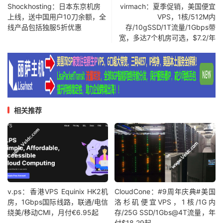
Shockhosting：日本东京机房
virmach：夏季促销，美国便宜
上线，送中国用户10刀余额，全
VPS，1核/512M内
线产品包括独服5折优惠
存/10gSSD/1T流量/1Gbps带
宽，多达7个机房可选，$7.2/年
相关推荐
v.ps：香港VPS Equinix HK2机
CloudCone：#9周年庆典#美国
房，1Gbps国际线路，联通/电信
洛杉矶便宜VPS，1核/1G内
绕美/移动CMI，月付€6.95起
存/25G SSD/1Gbs@4T流量，年
付$18.29起