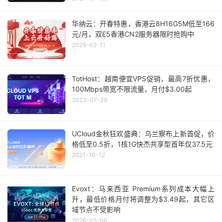
华纳云：开春特惠，香港云8H16G5M低至166
元/月，双E5香港CN2服务器限时抢购中
2025-02-11
TotHost：越南便宜VPS促销，最高7折优惠，
100Mbps带宽不限流量，月付$3.00起
2023-07-29
UCloud金秋狂欢盛典：乌兰察布上新首促，价
格低至0.5折，1核1G快杰共享型首年仅37.5元
2021-10-12
Evoxt：马来西亚 Premium系列成本大幅上
升，最低价格月付将调整为$3.49起，其它区
域节点不受影响
2026-05-06