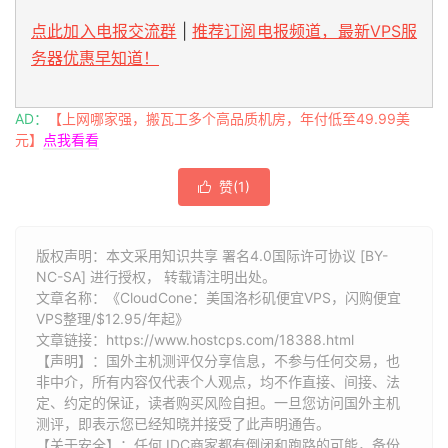
点此加入电报交流群
|
推荐订阅电报频道，最新VPS服
务器优惠早知道！
AD：
【上网哪家强，搬瓦工多个高品质机房，年付低至49.99美
元】
点我看看
赞(
1
)

版权声明：本文采用知识共享 署名4.0国际许可协议 [BY-
NC-SA] 进行授权， 转载请注明出处。
文章名称：《CloudCone：美国洛杉矶便宜VPS，闪购便宜
VPS整理/$12.95/年起》
文章链接：
https://www.hostcps.com/18388.html
【声明】：国外主机测评仅分享信息，不参与任何交易，也
非中介，所有内容仅代表个人观点，均不作直接、间接、法
定、约定的保证，读者购买风险自担。一旦您访问国外主机
测评，即表示您已经知晓并接受了此声明通告。
【关于安全】：任何 IDC商家都有倒闭和跑路的可能，备份