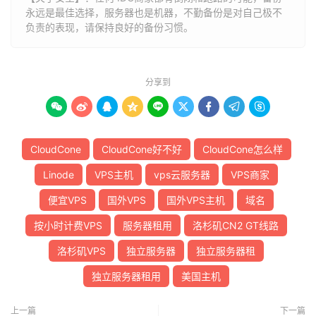
永远是最佳选择，服务器也是机器，不勤备份是对自己极不
负责的表现，请保持良好的备份习惯。
分享到









CloudCone
CloudCone好不好
CloudCone怎么样
Linode
VPS主机
vps云服务器
VPS商家
便宜VPS
国外VPS
国外VPS主机
域名
按小时计费VPS
服务器租用
洛杉矶CN2 GT线路
洛杉矶VPS
独立服务器
独立服务器租
独立服务器租用
美国主机
上一篇
下一篇