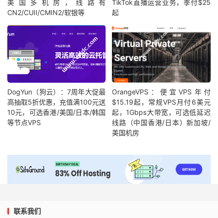
美国多机房，线路有
TikTok直播运营业务，季付$25
CN2/CUII/CMIN2/软银等
起
DogYun（狗云）：7周年大促最
OrangeVPS：便宜VPS年付
高抽取5折优惠，充值满100元送
$15.19起，常规VPS月付6美元
10元，可选香港/美国/日本/韩国
起，1Gbps大带宽，可选低延迟
等节点VPS
线路（中国香港/日本）新加坡/
美国机房
联系我们