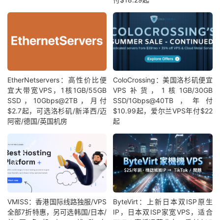
EtherNetservers：高性价比便
ColoCrossing：美国洛杉矶便宜
宜大带宽VPS，1核1GB/55GB
VPS补货，1核1GB/30GB
SSD，10Gbps@2TB，月付
SSD/1Gbps@40TB，年付
$2.7起，可选洛杉矶/新泽西/迈
$10.99起，爱尔兰VPS年付$22
阿密/德国/英国机房
起
VMISS：香港国际线路独服/VPS
ByteVirt：上新日本双ISP原生
全部7折特惠，另可选韩国/日本/
IP，日本双ISP家宽VPS，适合