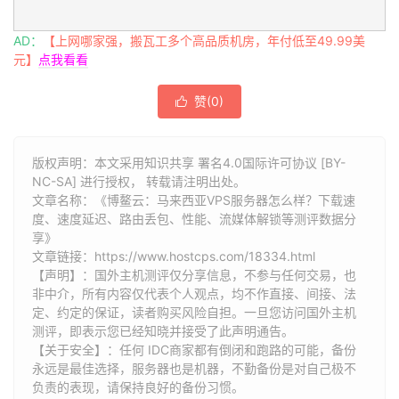
6
202.77
.
23.25
45.38
 ms  AS10099  
中国,
香港,
 chin
7
219.158
.
10.53
52.72
 ms  AS4837  
中国,
广东,
广州,
AD：
【上网哪家强，搬瓦工多个高品质机房，年付低至49.99美
8
219.158
.
103.33
54.59
 ms  AS4837  
中国,
广东,
广州
元】
点我看看
9
219.158
.
8.117
57.63
 ms  AS4837  
中国,
广东,
广州,
10
219.158
.
20.234
77.42
 ms  AS4837  
中国,
浙江,
杭州
赞(
0
)

11
101.71
.
244.94
73.05
 ms  AS4837  
中国,
浙江,
杭州,
12
*
13
*
版权声明：本文采用知识共享 署名4.0国际许可协议 [BY-
14
*
NC-SA] 进行授权， 转载请注明出处。
15
*
文章名称：《博鳌云：马来西亚VPS服务器怎么样？下载速
16
*
度、速度延迟、路由丢包、性能、流媒体解锁等测评数据分
17
*
享》
18
*
文章链接：
https://www.hostcps.com/18334.html
19
*
【声明】：国外主机测评仅分享信息，不参与任何交易，也
20
*
非中介，所有内容仅代表个人观点，均不作直接、间接、法
21
*
定、约定的保证，读者购买风险自担。一旦您访问国外主机
22
*
测评，即表示您已经知晓并接受了此声明通告。
23
*
【关于安全】：任何 IDC商家都有倒闭和跑路的可能，备份
24
*
永远是最佳选择，服务器也是机器，不勤备份是对自己极不
25
*
负责的表现，请保持良好的备份习惯。