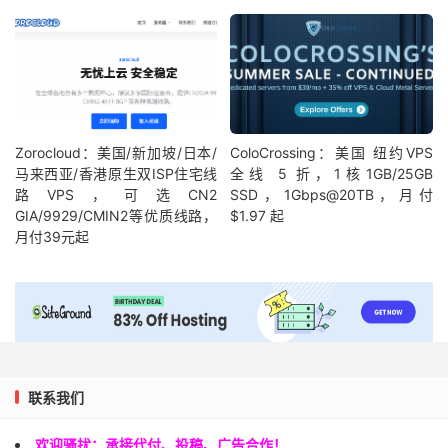
20
*
21
*
22
*
23
*
24
*
25
*
Zorocloud：美国/新加坡/日本/
ColoCrossing：美国 纽约VPS
26
*
马来西亚/香港原生双ISP住宅线
全线 5 折，1核1GB/25GB
27
*
路VPS，可选CN2
SSD，1Gbps@20TB，月付
28
*
GIA/9929/CMIN2等优质线路，
$1.97 起
29
*
月付39元起
30
*
[
Info
]
测试路由
到
北京教育网
完成
！
[
Info
]
四网路由快速测试
已完成
！
联系我们
欢迎骚扰：承接代付、投稿、广告合作！