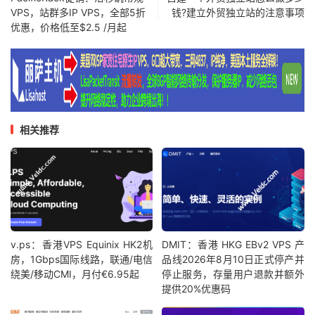
13
218.205
.
87.13
76.76
 ms  AS56041  
中国,
浙江,
杭州
VPS，站群多IP VPS，全部5折
钱?建立外贸独立站的注意事项
优惠，价格低至$2.5 /月起
14
*
15
*
16
*
17
*
18
*
19
*
20
*
相关推荐
21
*
22
*
23
*
24
*
25
*
26
*
27
*
28
*
v.ps：香港VPS Equinix HK2机
DMIT：香港 HKG EBv2 VPS 产
房，1Gbps国际线路，联通/电信
品线2026年8月10日正式停产并
29
*
绕美/移动CMI，月付€6.95起
停止服务，存量用户退款并额外
30
*
提供20%优惠码
[
Info
]
测试路由
到
浙江杭州移动
完成
！