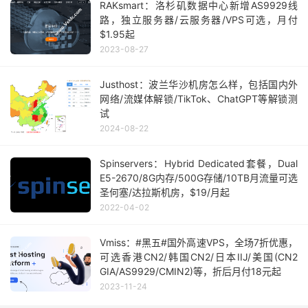
RAKsmart：洛杉矶数据中心新增AS9929线
路，独立服务器/云服务器/VPS可选，月付
$1.95起
2023-08-27
Justhost：波兰华沙机房怎么样，包括国内外
网络/流媒体解锁/TikTok、ChatGPT等解锁测
试
2024-08-22
Spinservers：Hybrid Dedicated套餐，Dual
E5-2670/8G内存/500G存储/10TB月流量可选
圣何塞/达拉斯机房，$19/月起
2022-04-02
Vmiss：#黑五#国外高速VPS，全场7折优惠，
可选香港CN2/韩国CN2/日本IIJ/美国(CN2
GIA/AS9929/CMIN2)等，折后月付18元起
2023-11-24