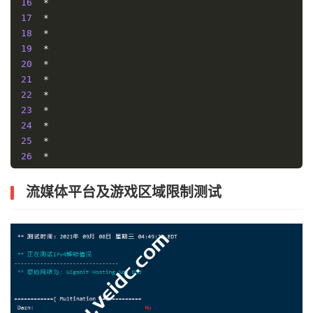
16
*
17
*
18
*
19
*
20
*
21
*
22
*
23
*
24
*
25
*
26
*
27
*
28
*
流媒体平台及游戏区域限制测试
29
*
30
*
[
Info
]
测试路由
到
上海电信(天翼云)
完成
！
[
Info
]
测试路由
到
厦门电信
CN2 
中
...
traceroute to 
117.28
.
254.129
(
117.28
.
254.129
),
30
 ho
1
202.87
.
223.3
0.84
 ms  AS55720  
马来西亚,
吉隆坡联
2
202.87
.
220.216
0.70
 ms  AS55720  
马来西亚,
吉隆坡