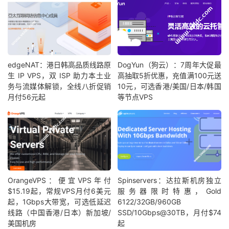
[
Info
]
测试路由
到
北京教育网
中
...
traceroute to 
202.205
.
6.30
(
202.205
.
6.30
),
30
 hops m
1
202.87
.
223.3
18.63
 ms  AS55720  
马来西亚,
吉隆坡联
2
202.87
.
220.216
0.67
 ms  AS55720  
马来西亚,
吉隆坡
3
*
4
  cjb
-
r3
-
a73
.
time
.
net
.
my
(
203.121
.
81.73
)
1.70
 ms 
edgeNAT：港日韩高品质线路原
DogYun（狗云）：7周年大促最
5
223.28
.
35.230
0.43
 ms  AS9930  
马来西亚,
吉隆坡联
生 IP VPS，双 ISP 助力本土业
高抽取5折优惠，充值满100元送
6
*
务与流媒体解锁，全线八折促销
10元，可选香港/美国/日本/韩国
7
*
月付56元起
等节点VPS
8
223.28
.
43.66
9.26
 ms  AS9930  
新加坡,
 time
.
com
.
m
9
223.28
.
43.254
42.64
 ms  AS9930  
中国,
香港,
 time
10
  cernetedu1
-
lacp
-
10g
.
hkix
.
net 
(
123.255
.
91.118
)
8
11
101.4
.
114.181
79.60
 ms  AS4538  
中国,
北京,
 edu
.
12
*
13
*
14
*
OrangeVPS：便宜VPS年付
Spinservers：达拉斯机房独立
15
101.4
.
113.110
81.40
 ms  AS4538  
中国,
北京,
 edu
.
$15.19起，常规VPS月付6美元
服务器限时特惠，Gold
16
219.224
.
102.230
87.33
 ms  AS4538  
中国,
北京,
 ed
起，1Gbps大带宽，可选低延迟
6122/32GB/960GB
17
101.4
.
130.54
84.42
 ms  AS133111  
中国,
北京,
 edu
线路（中国香港/日本）新加坡/
SSD/10Gbps@30TB，月付$74
18
101.4
.
130.53
84.50
 ms  AS133111  
中国,
北京,
 edu
美国机房
起
19
*