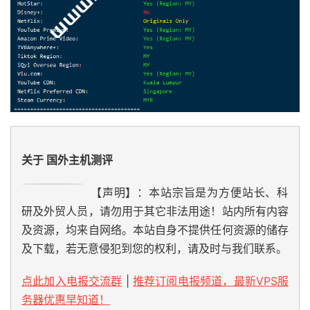
3
*
4
103.106
.
248.17
7.51
 ms  
*
马来西亚,
1maxhosting
5
59.43
.
250.85
7.10
 ms  
*
新加坡,
 chinatelecom
.
co
6
59.43
.
184.121
43.97
 ms  
*
中国,
广东,
广州,
 chin
7
*
8
59.43
.
130.121
45.82
 ms  
*
中国,
广东,
广州,
 chin
9
59.43
.
140.34
62.15
 ms  
*
中国,
福建,
 chinatelec
10
110.80
.
128.94
77.65
 ms  AS133775  
中国,
福建,
厦
11
27.148
.
195.2
82.42
 ms  AS133775  
中国,
福建,
厦门
12
117.25
.
141.110
79.90
 ms  AS133775  
中国,
福建,
厦
关于 国外主机测评
13
117.28
.
254.129
61.61
 ms  AS4809  
中国,
福建,
厦门
【声明】：本站宗旨是为方便站长、科
[
Info
]
测试路由
到
厦门电信
CN2 
完成
！
研及外贸人员，请勿用于其它非法用途！站内所有内容
[
Info
]
测试路由
到
浙江杭州联通
中
...
traceroute to 
101.71
.
241.238
(
101.71
.
241.238
),
30
 ho
及资源，均来自网络。本站自身不提供任何资源的储存
1
202.87
.
223.3
0.47
 ms  AS55720  
马来西亚,
吉隆坡联
及下载，若无意侵犯到您的权利，请及时与我们联系。
2
202.87
.
220.216
0.95
 ms  AS55720  
马来西亚,
吉隆坡
3
*
点此加入电报交流群
|
推荐订阅电报频道，最新VPS服
4
202.77
.
19.169
43.44
 ms  AS10099  
中国,
香港,
 chi
务器优惠早知道！
5
202.77
.
18.194
43.97
 ms  AS10099  
中国,
香港,
 chi