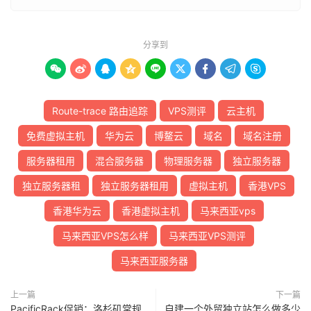
26
*
27
*
28
*
分享到
29
*
30
*









[
Info
]
测试路由
到
浙江杭州联通
完成
！
[
Info
]
测试路由
到
浙江杭州移动
中
...
Route-trace 路由追踪
VPS测评
云主机
traceroute to 
112.17
.
0.106
(
112.17
.
0.106
),
30
 hops m
免费虚拟主机
华为云
博鳌云
域名
域名注册
1
202.87
.
223.3
0.87
 ms  AS55720  
马来西亚,
吉隆坡联
2
202.87
.
220.216
0.80
 ms  AS55720  
马来西亚,
吉隆坡
服务器租用
混合服务器
物理服务器
独立服务器
3
*
4
103.106
.
248.5
43.54
 ms  
*
马来西亚,
1maxhosting
独立服务器租
独立服务器租用
虚拟主机
香港VPS
5
223.118
.
5.105
46.81
 ms  AS58453  
中国,
香港,
 chi
香港华为云
香港虚拟主机
马来西亚vps
6
221.183
.
21.1
87.98
 ms  AS9808  
中国,
香港,
 china
7
221.176
.
24.57
47.74
 ms  AS9808  
中国,
广东,
广州,
马来西亚VPS怎么样
马来西亚VPS测评
8
221.176
.
24.101
49.27
 ms  AS9808  
中国,
广东,
广州
马来西亚服务器
9
111.24
.
14.141
50.33
 ms  AS9808  
中国,
广东,
广州,
10
111.24
.
4.170
76.27
 ms  AS9808  
中国,
浙江,
杭州,
 
11
*
上一篇
下一篇
12
218.205
.
59.226
86.18
 ms  AS56041  
中国,
浙江,
杭
PacificRack促销：洛杉矶常规
自建一个外贸独立站怎么做多少