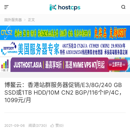


国外服务器
正文

博鳌云：香港站群服务器促销/E3/8G/240 GB
SSD或1TB HDD/10M CN2 BGP/116个IP/4C，
1099元/月
2021-09-06
阅读(3730)
赞(
0
)
