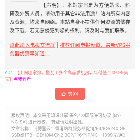
【声明】：本站宗旨是为方便站长、科
研及外贸人员，请勿用于其它非法用途！站内所有内容
及资源，均来自网络。本站自身不提供任何资源的储存
及下载，若无意侵犯到您的权利，请及时与我们联系。
点此加入电报交流群
|
推荐订阅电报频道，最新VPS服
务器优惠早知道！
AD：
【上网哪家强，搬瓦工多个高品质机房，年付低至49.99美
元】
点我看看
赞(
0
)

版权声明：本文采用知识共享 署名4.0国际许可协议 [BY-
NC-SA] 进行授权， 转载请注明出处。
文章名称：《博鳌云：香港站群服务器促销/E3/8G/240 GB
SSD或1TB HDD/10M CN2 BGP/116个IP/4C，1099元/月》