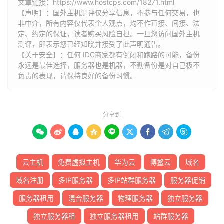
文章链接：
https://www.hostcps.com/18271.html
【声明】：国外主机测评仅分享信息，不参与任何交易，也
非中介，所有内容仅代表个人观点，均不作直接、间接、法
定、约定的保证，读者购买风险自担。一旦您访问国外主机
测评，即表示您已经知晓并接受了此声明通告。
【关于安全】：任何 IDC商家都有倒闭和跑路的可能，备份
永远是最佳选择，服务器也是机器，不勤备份是对自己极不
负责的表现，请保持良好的备份习惯。
分享到









云主机
免费虚拟主机
华为云
博鳌云
域名
域名注册
多IP服务器
多IP站群服务器
服务器促销
服务器租用
混合服务器
物理服务器
独立服务器
独立服务器租
独立服务器租用
站群服务器