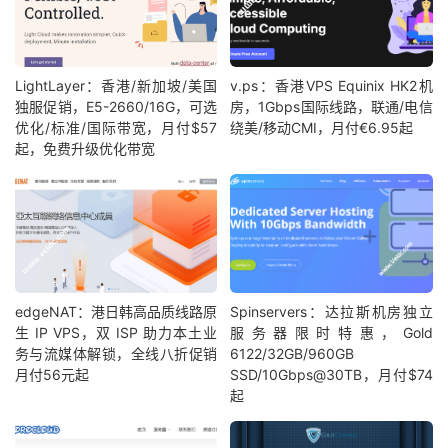
LightLayer：香港/新加坡/美国
v.ps：香港VPS Equinix HK2机
独服促销，E5-2660/16G，可选
房，1Gbps国际线路，联通/电信
优化/标准/国际带宽，月付$57
绕美/移动CMI，月付€6.95起
起，免费升级优化带宽
edgeNAT：港日韩高品质线路原
Spinservers：达拉斯机房独立
生 IP VPS，双 ISP 助力本土业
服务器限时特惠，Gold
务与流媒体解锁，全线八折促销
6122/32GB/960GB
月付56元起
SSD/10Gbps@30TB，月付$74
起